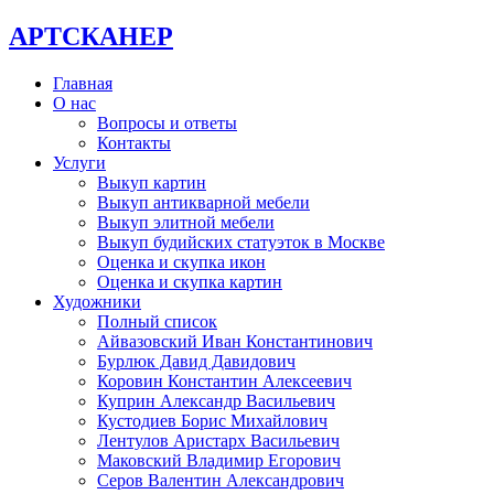
АРТСКАНЕР
Главная
О нас
Вопросы и ответы
Контакты
Услуги
Выкуп картин
Выкуп антикварной мебели
Выкуп элитной мебели
Выкуп будийских статуэток в Москве
Оценка и скупка икон
Оценка и скупка картин
Художники
Полный список
Айвазовский Иван Константинович
Бурлюк Давид Давидович
Коровин Константин Алексеевич
Куприн Александр Васильевич
Кустодиев Борис Михайлович
Лентулов Аристарх Васильевич
Маковский Владимир Егорович
Серов Валентин Александрович