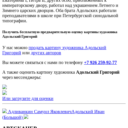
Екатерины I, Петра II, других особ, приближенных к
императорскому двору, работал над украшением Летнего и
Зимнего царских дворцов. Оба брата Адольских работали
преподавателями в школе при Петербургской синодальной
типографии.
Получить бесплатную предварительную оценку картины художника
Адольский Григорий
У нас можно
продать картину художника Адольский
Григорий
или
других авторов
Вы можете связаться с нами по телефону
+7 926 259-92-77
А также оценить картину художника
Адольский Григорий
через мессенджеры:
Или загрузите для оценки
Адливанкин Самуил Яковлевич
Адольский Иван
(Большой)