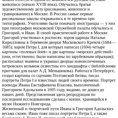
живописи (начало XVIII века). Обучались братья
художественному делу (рисованию, живописи и
гравированию) в Москве. В России самые первые
рисовальные школы открывались в те времена при
типографиях. Учителями были поначалу иностранцы — у них
при типографии московской Оружейной палаты обучались и
Григорий, и Иван. В своей практической работе в Москве
Григорий участвовал в росписях: хором царицы Натальи
Кирилловны в Теремном дворце Московского Кремля (1684—
1685); хором Петра I, для которых написал (1694) четыре
картины «полевых боев» и две картины «морских действий»
(они, естественно, были написаны по зарубежным образцам);
расписывал знамена и украшал дворцы новоиспеченных
петровских вельмож (известны его ландшафты с библейскими
притчами для палат А.Д. Меньшикова). Работал в Петербурге,
создал картины со сценами Полтавской битвы, писал
портреты Петра I и известных людей своего времени. Портрет
воеводы Ивана Евстафьевича Власова, выполненный
Григорием Адольским в 1695 году, видимо, не дошел до
наших дней. Представленная здесь репродукция по
последним исследованиям сделана с копии, хранящейся в
музее Нижнего Новгорода.
Жизненный и творческий пути Ивана и Григория Адольских
весьма схожи. Иван тоже писал портреты Петра I, а также