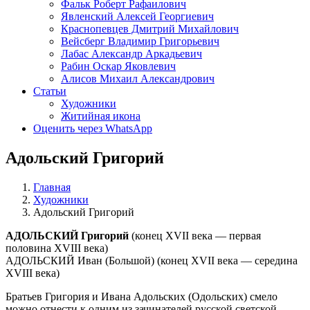
Фальк Роберт Рафаилович
Явленский Алексей Георгиевич
Краснопевцев Дмитрий Михайлович
Вейсберг Владимир Григорьевич
Лабас Александр Аркадьевич
Рабин Оскар Яковлевич
Алисов Михаил Александрович
Статьи
Художники
Житийная икона
Оценить через WhatsApp
Адольский Григорий
Главная
Художники
Адольский Григорий
АДОЛЬСКИЙ Григорий
(конец XVII века — первая
половина XVIII века)
АДОЛЬСКИЙ Иван (Большой) (конец XVII века — середина
XVIII века)
Братьев Григория и Ивана Адольских (Одольских) смело
можно отнести к одним из зачинателей русской светской