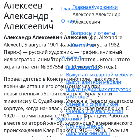
Алексеев
Главная
Художники
Главная
Александр
Алексеев Александр
О нас
Алексеевич
Алексеевич
Вопросы и ответы
Александр Алексеевич Алексеев
(фр. Alexandre
Alexeeff, 5 августа 1901, Казань — 9 августа 1982,
Контакты
Париж) — русский художник, — график, книжный
Услуги
иллюстратор, аниматор. Изобретатель игольчатого
экрана (патент № 387554 от 11 июля 1935 года).
Выкуп картин
Выкуп антикварной мебели
Провёл детство в Константинополе, где служил
Выкуп элитной мебели
военным атташе его отец (он исчез при
Выкуп будийских статуэток
невыясненных обстоятельствах). Брал уроки
в Москве
живописи у С. Судейкина. Учился в Первом кадетском
Оценка и скупка икон
корпусе, когда началась Октябрьская революция. С
Оценка и скупка картин
1920 — в эмиграции, с 1921 — во Франции. Работал
Художники
вместе со второй женой, художницей американского
Полный список
происхождения Клер Паркер (1910—1981). Получил
Айвазовский Иван