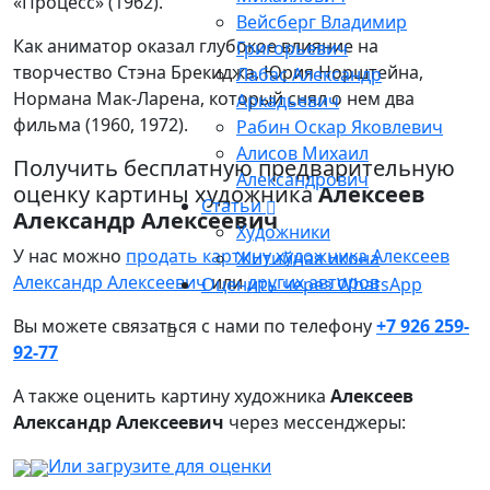
«Процесс» (1962).
Вейсберг Владимир
Как аниматор оказал глубокое влияние на
Григорьевич
творчество Стэна Брекиджа, Юрия Норштейна,
Лабас Александр
Нормана Мак-Ларена, который снял о нем два
Аркадьевич
фильма (1960, 1972).
Рабин Оскар Яковлевич
Алисов Михаил
Получить бесплатную предварительную
Александрович
оценку картины художника
Алексеев
Статьи
Александр Алексеевич
Художники
У нас можно
продать картину художника Алексеев
Житийная икона
Александр Алексеевич
или
других авторов
Оценить через WhatsApp
Вы можете связаться с нами по телефону
+7 926 259-
92-77
А также оценить картину художника
Алексеев
Александр Алексеевич
через мессенджеры:
Или загрузите для оценки