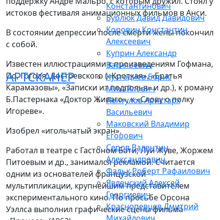
поддержку Андре Мальро, с которым дружил. Стоял у
Константинович
истоков фестиваля анимационных фильмов в Анси.
Бурлюк Давид Давидович
Коровин Константин
В состоянии депрессии после смерти жены покончил
Алексеевич
с собой.
Куприн Александр
Известен иллюстрациями к произведениям Гофмана,
Васильевич
АРТСКАНЕР
По, Гоголя, Достоевского («Кроткая», «Братья
Кустодиев Борис
Карамазовы», «Записки из подполья» и др.), к роману
Михайлович
Б.Пастернака «Доктор Живаго», к «Слову о полку
Лентулов Аристарх
Игореве».
Васильевич
Маковский Владимир
Изобрел «игольчатый экран».
Егорович
Серов Валентин
Работал в театре с Гастоном Бати, Луи Жуве, Жоржем
Александрович
Питоевым и др., занимался рекламой. Считается
Фальк Роберт Рафаилович
одним из основателей французской
Явленский Алексей
мультипликации, крупнейшим представителем
Георгиевич
экспериментального кино. По просьбе Орсона
Краснопевцев Дмитрий
Уэллса выполнил графические сцены фильма
Михайлович