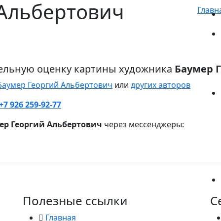
 Альбертович
Главн
ельную оценку картины художника
Баумер 
Баумер Георгий Альбертович
или
других авторов
+7 926 259-92-77
ер Георгий Альбертович
через мессенджеры:
Полезные ссылки
С
Главная