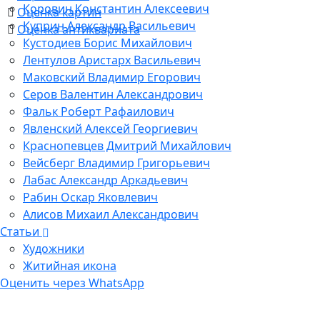
Коровин Константин Алексеевич
Оценка картин
Куприн Александр Васильевич
Оценка антиквариата
Кустодиев Борис Михайлович
Лентулов Аристарх Васильевич
Маковский Владимир Егорович
Серов Валентин Александрович
Фальк Роберт Рафаилович
Явленский Алексей Георгиевич
Краснопевцев Дмитрий Михайлович
Вейсберг Владимир Григорьевич
Лабас Александр Аркадьевич
Рабин Оскар Яковлевич
Алисов Михаил Александрович
Статьи
Художники
Житийная икона
Оценить через WhatsApp