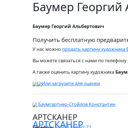
Баумер Георгий
Баумер Георгий Альбертович
Получить бесплатную предварит
У нас можно
продать картину художника 
Вы можете связаться с нами по телефону
А также оценить картину художника
Баум
Или загрузите для оценки
Баумгартнер-Стойлов Константин
АРТСКАНЕР
АРТСКАНЕР
Телефон:
+7 926 259-92-77