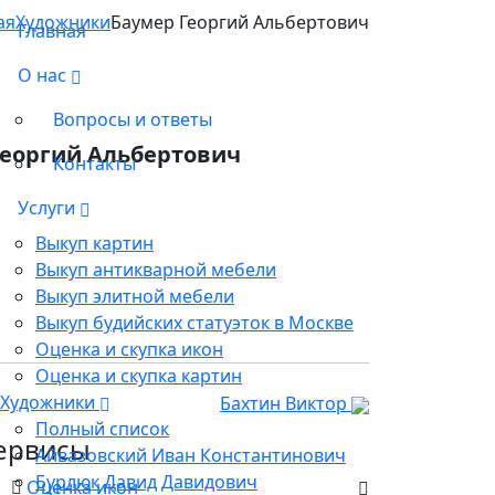
ая
Художники
Баумер Георгий Альбертович
Главная
О нас
Вопросы и ответы
Георгий Альбертович
Контакты
Услуги
Выкуп картин
Выкуп антикварной мебели
Выкуп элитной мебели
Выкуп будийских статуэток в Москве
Оценка и скупка икон
Оценка и скупка картин
Художники
Бахтин Виктор
Полный список
ервисы
Айвазовский Иван Константинович
Бурлюк Давид Давидович
Оценка икон