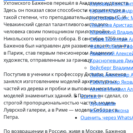
Ухтомского Баженов перешёл в Академию художеств.
Коровин Констант
Здесь он показал свои способности к архитектуре в
Куприн Александр
такой степени, что преподаватель архитектуры С. И.
Кустодиев Борис
Чевакинский сделал талантливого молодого
Лентулов Аристар
человека своим помощником при постройке
Маковский Влади
Никольского морского собора. В сентябре 1759 года
Серов Валентин А
Баженов был направлен для развития своего таланта
Фальк Роберт Ра
в Париж, став первым пенсионером Академии
Явленский Алексе
художеств, отправленным за границу.
Краснопевцев Дм
Вейсберг Владими
Поступив в ученики к профессору Дювалю, Баженов
Лабас Александр 
занялся изготовлением моделей архитектурных
Рабин Оскар Яков
частей из дерева и пробки и выполнил несколько
Алисов Михаил А
моделей знаменитых зданий. В Париже он сделал, со
Статьи
строгой пропорциональностью частей, модель
Художники
Луврской галереи, а в Риме — модель Собора св.
Житийная икона
Петра.
Оценить через Whats
По возвращении в Россию, живя в Москве, Баженов