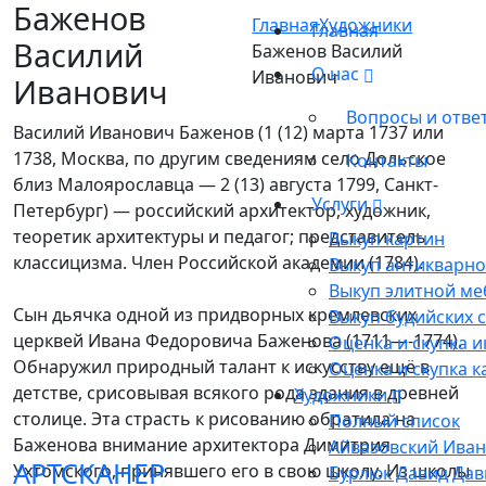
Баженов
Главная
Художники
Главная
Василий
Баженов Василий
О нас
Иванович
Иванович
Вопросы и отве
Василий Иванович Баженов (1 (12) марта 1737 или
1738, Москва, по другим сведениям село Дольское
Контакты
близ Малоярославца — 2 (13) августа 1799, Санкт-
Услуги
Петербург) — российский архитектор, художник,
теоретик архитектуры и педагог; представитель
Выкуп картин
классицизма. Член Российской академии (1784).
Выкуп антикварн
Выкуп элитной ме
Сын дьячка одной из придворных кремлевских
Выкуп будийских с
церквей Ивана Федоровича Баженова (1711—-1774).
Оценка и скупка и
Обнаружил природный талант к искусству ещё в
Оценка и скупка к
детстве, срисовывая всякого рода здания в древней
Художники
столице. Эта страсть к рисованию обратила на
Полный список
Баженова внимание архитектора Димитрия
Айвазовский Ива
АРТСКАНЕР
Ухтомского, принявшего его в свою школу. Из школы
Бурлюк Давид Да