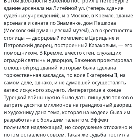
В этой должности Баженов построил в Петербурге
здание арсенала на Литейной ул. (теперь здание
судебных учреждений), и в Москве, в Кремле, здание
арсенала и сената по Знаменке, дом Пашкова
(Московский румянцевский музей), а в окрестностях
столицы — дворцовый комплекс в Царицыне и
Петровский дворец, построенный Казаковым, — его
помощником. В Кремле, вместо стен, служащих
оградой святынь и дворцов, Баженов проектировал
сплошной ряд зданий, которым была сделана
торжественная закладка, по воле Екатерины II, на
самом деле, однако, и не думавшей осуществлять
затею искусного зодчего. Императрице в конце
Турецкой войны нужно было дать пищу для толков о
затрате десятка миллионов на грандиозный дворец,
и художнику дана тема, которая на модели была им
разработана с большим талантом. Эффект
получился надлежащий, но сооружение отложено и
потом оставлено совсем. Такая же судьба постигла