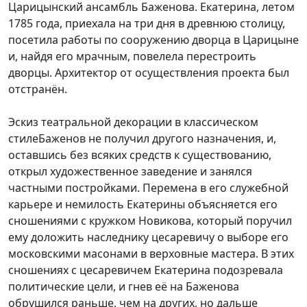
Царицынский ансамбль Баженова. Екатерина, летом
1785 года, приехала на три дня в древнюю столицу,
посетила работы по сооружению дворца в Царицыне
и, найдя его мрачным, повелела перестроить
дворцы. Архитектор от осуществления проекта был
отстранён.
Эскиз театральной декорации в классическом
стилеБаженов не получил другого назначения, и,
оставшись без всяких средств к существованию,
открыл художественное заведение и занялся
частными постройками. Перемена в его служебной
карьере и немилость Екатерины объясняется его
сношениями с кружком Новикова, который поручил
ему доложить наследнику цесаревичу о выборе его
московскими масонами в верховные мастера. В этих
сношениях с цесаревичем Екатерина подозревала
политические цели, и гнев её на Баженова
обрушился раньше, чем на других, но дальше