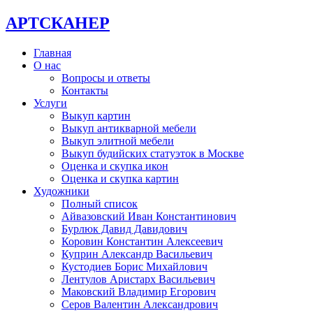
АРТСКАНЕР
Главная
О нас
Вопросы и ответы
Контакты
Услуги
Выкуп картин
Выкуп антикварной мебели
Выкуп элитной мебели
Выкуп будийских статуэток в Москве
Оценка и скупка икон
Оценка и скупка картин
Художники
Полный список
Айвазовский Иван Константинович
Бурлюк Давид Давидович
Коровин Константин Алексеевич
Куприн Александр Васильевич
Кустодиев Борис Михайлович
Лентулов Аристарх Васильевич
Маковский Владимир Егорович
Серов Валентин Александрович