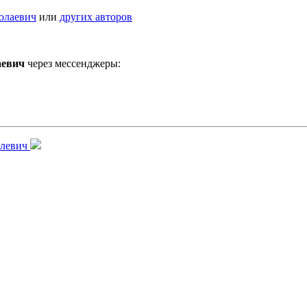
олаевич
или
других авторов
аевич
через мессенджеры:
влевич