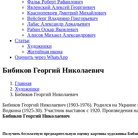
Фальк Роберт Рафаилович
Явленский Алексей Георгиевич
Краснопевцев Дмитрий Михайлович
Вейсберг Владимир Григорьевич
Лабас Александр Аркадьевич
Рабин Оскар Яковлевич
Алисов Михаил Александрович
Статьи
Художники
Житийная икона
Оценить через WhatsApp
Бибиков Георгий Николаевич
Главная
Художники
Бибиков Георгий Николаевич
Бибиков Георгий Николаевич (1903-1976). Родился на Украине
Водкина (1925-30). Участник выставок с 1920. Произведения на
Бибиков Георгий Николаевич
Получить бесплатную предварительную оценку картины художника
Бибик