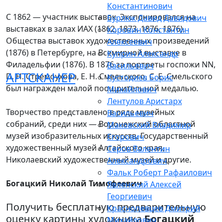
Константинович
С 1862 — участник выставок. Экспонировался на
Бурлюк Давид Давидович
выставках в залах ИАХ (1862, 1873, 1876, 1876),
Коровин Константин
Общества выставок художественных произведений
Алексеевич
(1876) в Петербурге, на Всемирной выставке в
Куприн Александр
Филадельфии (1876). В 1876 за портреты госпожи NN,
Васильевич
АРТСКАНЕР
П. Н. Стремоухова, Е. Н. Смельского, С. Е. Смельского
Кустодиев Борис
был награжден малой поощрительной медалью.
Михайлович
Лентулов Аристарх
Творчество представлено в ряде музейных
Васильевич
собраний, среди них — Воронежский областной
Маковский Владимир
музей изобразительных искусств, Государственный
Егорович
художественный музей Алтайского края,
Серов Валентин
Николаевский художественный музей и другие.
Александрович
Фальк Роберт Рафаилович
Богацкий Николай Тимофеевич
Явленский Алексей
Георгиевич
Получить бесплатную предварительную
Краснопевцев Дмитрий
оценку картины художника
Богацкий
Михайлович