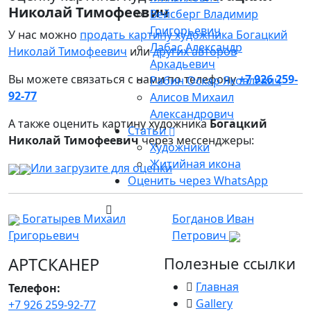
Николай Тимофеевич
Вейсберг Владимир
Григорьевич
У нас можно
продать картину художника Богацкий
Лабас Александр
Николай Тимофеевич
или
других авторов
Аркадьевич
Вы можете связаться с нами по телефону
+7 926 259-
Рабин Оскар Яковлевич
92-77
Алисов Михаил
Александрович
А также оценить картину художника
Богацкий
Статьи
Николай Тимофеевич
через мессенджеры:
Художники
Житийная икона
Или загрузите для оценки
Оценить через WhatsApp
Богатырев Михаил
Богданов Иван
Григорьевич
Петрович
АРТСКАНЕР
Полезные ссылки
Главная
Телефон:
Gallery
+7 926 259-92-77