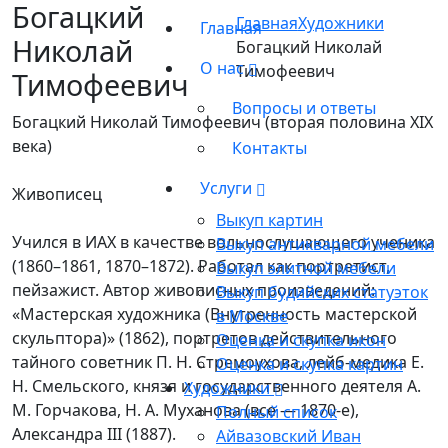
Богацкий
Главная
Художники
Главная
Николай
Богацкий Николай
О нас
Тимофеевич
Тимофеевич
Вопросы и ответы
Богацкий Николай Тимофеевич (вторая половина XIX
века)
Контакты
Услуги
Живописец
Выкуп картин
Учился в ИАХ в качестве вольнослушающего ученика
Выкуп антикварной мебели
(1860–1861, 1870–1872). Работал как портретист,
Выкуп элитной мебели
пейзажист. Автор живописных произведений:
Выкуп будийских статуэток
«Мастерская художника (Внутренность мастерской
в Москве
скульптора)» (1862), портретов действительного
Оценка и скупка икон
тайного советник П. Н. Стремоухова, лейб-медика Е.
Оценка и скупка картин
Н. Смельского, князя и государственного деятеля А.
Художники
М. Горчакова, Н. А. Муханова (все — 1870-е),
Полный список
Александра III (1887).
Айвазовский Иван