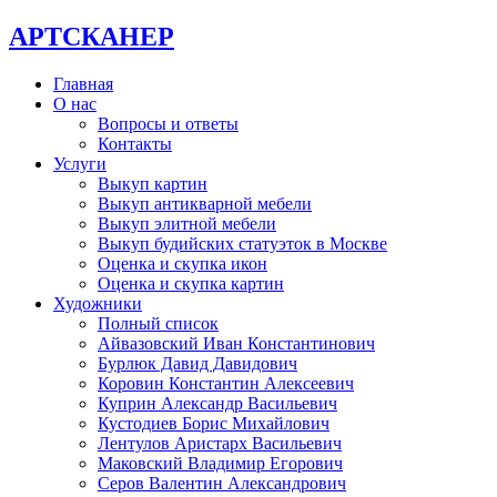
АРТСКАНЕР
Главная
О нас
Вопросы и ответы
Контакты
Услуги
Выкуп картин
Выкуп антикварной мебели
Выкуп элитной мебели
Выкуп будийских статуэток в Москве
Оценка и скупка икон
Оценка и скупка картин
Художники
Полный список
Айвазовский Иван Константинович
Бурлюк Давид Давидович
Коровин Константин Алексеевич
Куприн Александр Васильевич
Кустодиев Борис Михайлович
Лентулов Аристарх Васильевич
Маковский Владимир Егорович
Серов Валентин Александрович