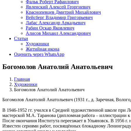
Фальк Роберт Рафаилович
Явленский Алексей Георгиевич
Краснопевцев Дмитрий Михайлович
Вейсберг Владимир Григорьевич
Лабас Александр Аркадьевич
Рабин Оскар Яковлевич
Алисов Михаил Александрович
Статьи
Художники
Житийная икона
Оценить через WhatsApp
Богомолов Анатолий Анатольевич
Главная
Художники
Богомолов Анатолий Анатольевич
Богомолов Анатолий Анатольевич (1931 г., д. Заречная, Вологод
В 1946-1952 гг. учился в Средней художественной школе при 
мастерской М.А. Таранова (дипломная работа – иллюстрации к
После окончания Института переезжает в Ульяновск. В 1956 г.
Известен сериями работ, посвящённых блокадному Ленинграду, 