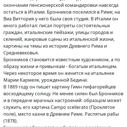
окончании пенсионерской командировки навсегда
остаться в Италии. Бронников поселился в Риме; на
Виа Виттория у него была своя студия. В Италии он
много работал: писал портреты состоятельных
граждан, итальянские пейзажи, улицы городов и
селений, жанровые сцены из итальянской жизни,
картины на темы из истории Древнего Рима и
Средневековья.
Бронников становится известным художником, а по
образу жизни и привычкам - богатым итальянцем.
Через некоторое время он женится на итальянке
Марии Кармеле, урожденной Бедини.
В 1869 году он пишет картину Гимн пифагорейцев
восходящему солнцу. Не менее силен был Бронников
и в передаче мрачных настроений: образцом может
служить его картина Campo scellerato (Проклятое
поле), место казни в Древнем Риме. Распятые рабы
(1878).