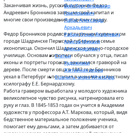
Заканчивая жизнь, русский художник Федор
Вейсберг Владимир
Андреевич Бронников завещал свой капитал и
Григорьевич
многие свои произведения родному городу.
Лабас Александр
Аркадьевич
Федор Бронников родился в старинном купеческом
Рабин Оскар Яковлевич
городе Шадринске Пермской губернии в семье
Алисов Михаил
иконописца. Окончил Шадринское уездно-городское
Александрович
училище. Основам живописи обучался у отца, писал
Статьи
иконы и портреты горожан, занимался гравюрой на
Художники
дереве. После смерти отца в 1843 году Бронников
Житийная икона
уехал в Петербург и поступил в ученики к известному
Оценить через WhatsApp
ксилографу Е.Е. Бернардскому.
Работа гравером выработала у молодого художника
великолепное чувство рисунка, натренировала его
руку и глаз. В 1845-1853 годах он учится в Академии
художеств у профессора А.Т. Маркова, который, видя
бедственное материальное положение ученика,
помогает ему деньгами, а затем добивается от