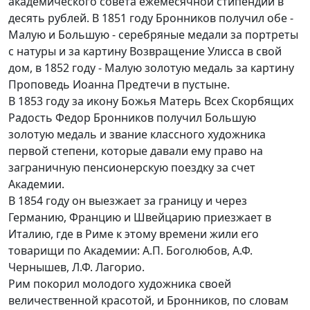
академического совета ежемесячной стипендии в
десять рублей. В 1851 году Бронников получил обе -
Малую и Большую - серебряные медали за портреты
с натуры и за картину Возвращение Улисса в свой
дом, в 1852 году - Малую золотую медаль за картину
Проповедь Иоанна Предтечи в пустыне.
В 1853 году за икону Божья Матерь Всех Скорбящих
Радость Федор Бронников получил Большую
золотую медаль и звание классного художника
первой степени, которые давали ему право на
заграничную пенсионерскую поездку за счет
Академии.
В 1854 году он выезжает за границу и через
Германию, Францию и Швейцарию приезжает в
Италию, где в Риме к этому времени жили его
товарищи по Академии: А.П. Боголюбов, А.Ф.
Чернышев, Л.Ф. Лагорио.
Рим покорил молодого художника своей
величественной красотой, и Бронников, по словам