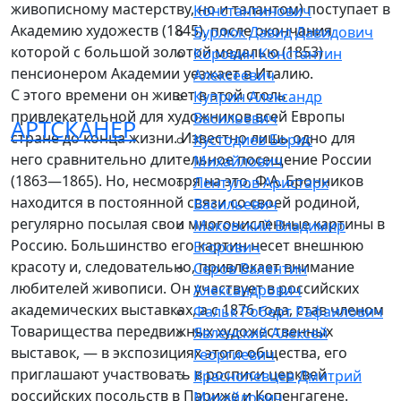
живописному мастерству, но и талантом) поступает в
Константинович
Академию художеств (1845), после окончания
Бурлюк Давид Давидович
которой с большой золотой медалью (1853)
Коровин Константин
пенсионером Академии уезжает в Италию.
Алексеевич
С этого времени он живет в этой столь
Куприн Александр
привлекательной для художников всей Европы
Васильевич
АРТСКАНЕР
стране до конца жизни. Известно лишь одно для
Кустодиев Борис
него сравнительно длительное посещение России
Михайлович
(1863—1865). Но, несмотря на это, Ф.А. Бронников
Лентулов Аристарх
находится в постоянной связи со своей родиной,
Васильевич
регулярно посылая свои многочисленные картины в
Маковский Владимир
Россию. Большинство его картин несет внешнюю
Егорович
красоту и, следовательно, привлекает внимание
Серов Валентин
любителей живописи. Он участвует в российских
Александрович
академических выставках, а с 1876 года, став членом
Фальк Роберт Рафаилович
Товарищества передвижных художественных
Явленский Алексей
выставок, — в экспозициях этого общества, его
Георгиевич
приглашают участвовать в росписи церквей
Краснопевцев Дмитрий
российских посольств в Париже и Копенгагене.
Михайлович