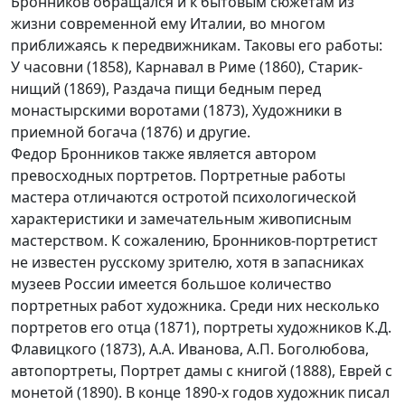
Бронников обращался и к бытовым сюжетам из
жизни современной ему Италии, во многом
приближаясь к передвижникам. Таковы его работы:
У часовни (1858), Карнавал в Риме (1860), Старик-
нищий (1869), Раздача пищи бедным перед
монастырскими воротами (1873), Художники в
приемной богача (1876) и другие.
Федор Бронников также является автором
превосходных портретов. Портретные работы
мастера отличаются остротой психологической
характеристики и замечательным живописным
мастерством. К сожалению, Бронников-портретист
не известен русскому зрителю, хотя в запасниках
музеев России имеется большое количество
портретных работ художника. Среди них несколько
портретов его отца (1871), портреты художников К.Д.
Флавицкого (1873), А.А. Иванова, А.П. Боголюбова,
автопортреты, Портрет дамы с книгой (1888), Еврей с
монетой (1890). В конце 1890-х годов художник писал