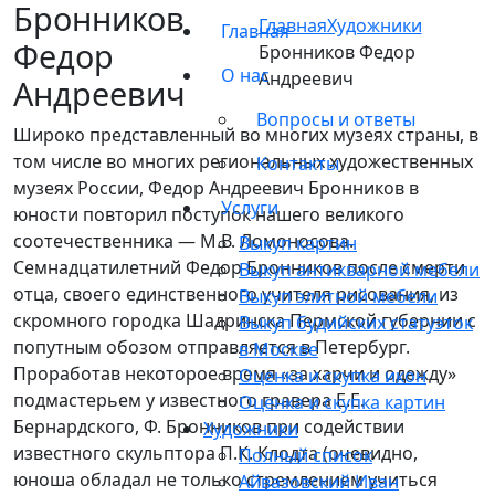
Бронников
Главная
Художники
Главная
Федор
Бронников Федор
О нас
Андреевич
Андреевич
Вопросы и ответы
Широко представленный во многих музеях страны, в
том числе во многих региональных художественных
Контакты
музеях России, Федор Андреевич Бронников в
Услуги
юности повторил поступок нашего великого
соотечественника — М.В. Ломоносова.
Выкуп картин
Семнадцатилетний Федор Бронников после смерти
Выкуп антикварной мебели
отца, своего единственного учителя рисования, из
Выкуп элитной мебели
скромного городка Шадринска Пермской губернии с
Выкуп будийских статуэток
попутным обозом отправляется в Петербург.
в Москве
Проработав некоторое время «за харчи и одежду»
Оценка и скупка икон
подмастерьем у известного гравера Е.Е.
Оценка и скупка картин
Бернардского, Ф. Бронников при содействии
Художники
известного скульптора П.К. Клодта (очевидно,
Полный список
юноша обладал не только стремлением учиться
Айвазовский Иван