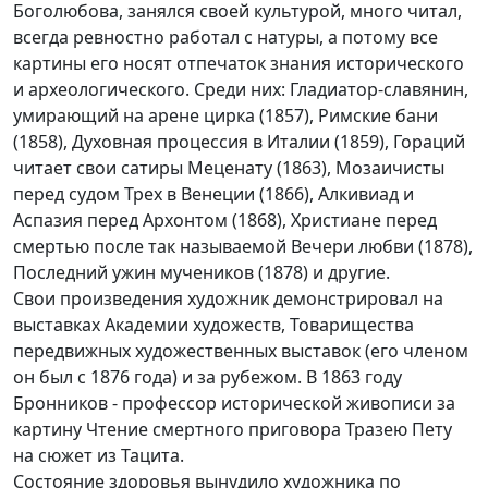
Боголюбова, занялся своей культурой, много читал,
всегда ревностно работал с натуры, а потому все
картины его носят отпечаток знания исторического
и археологического. Среди них: Гладиатор-славянин,
умирающий на арене цирка (1857), Римские бани
(1858), Духовная процессия в Италии (1859), Гораций
читает свои сатиры Меценату (1863), Мозаичисты
перед судом Трех в Венеции (1866), Алкивиад и
Аспазия перед Архонтом (1868), Христиане перед
смертью после так называемой Вечери любви (1878),
Последний ужин мучеников (1878) и другие.
Свои произведения художник демонстрировал на
выставках Академии художеств, Товарищества
передвижных художественных выставок (его членом
он был с 1876 года) и за рубежом. В 1863 году
Бронников - профессор исторической живописи за
картину Чтение смертного приговора Тразею Пету
на сюжет из Тацита.
Состояние здоровья вынудило художника по