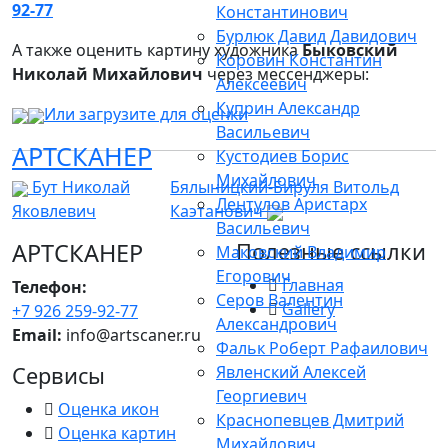
92-77
Константинович
Бурлюк Давид Давидович
А также оценить картину художника
Быковский
Коровин Константин
Николай Михайлович
через мессенджеры:
Алексеевич
Куприн Александр
Или загрузите для оценки
Васильевич
АРТСКАНЕР
Кустодиев Борис
Михайлович
Бут Николай
Бялыницкий-Бируля Витольд
Лентулов Аристарх
Яковлевич
Каэтанович
Васильевич
АРТСКАНЕР
Полезные ссылки
Маковский Владимир
Егорович
Главная
Телефон:
Серов Валентин
Gallery
+7 926 259-92-77
Александрович
Email:
info@artscaner.ru
Фальк Роберт Рафаилович
Сервисы
Явленский Алексей
Георгиевич
Оценка икон
Краснопевцев Дмитрий
Оценка картин
Михайлович