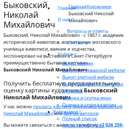
Быковский
Главная
Художники
Главная
Николай
Быковский Николай
О нас
Михайлович
Михайлович
Вопросы и ответы
Быковский, Николай Михайлович - с 1867 г. академик
исторической живописи, воспитанник московского
Контакты
училища живописи, ваяния и зодчества,
Услуги
экспонировал на выставках в Санкт-Петербурге
преимущественно бытовые картины.
Выкуп картин
Быковский Николай Михайлович
Выкуп антикварной мебели
Выкуп элитной мебели
Получить бесплатную предварительную
Выкуп будийских статуэток
оценку картины художника
Быковский
в Москве
Николай Михайлович
Оценка и скупка икон
Оценка и скупка картин
У нас можно
продать картину художника Быковский
Художники
Николай Михайлович
или
других авторов
Полный список
Вы можете связаться с нами по телефону
+7 926 259-
Айвазовский Иван