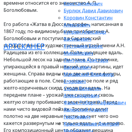
времени относится его знакомство А. П.
Константинович
Боголюбовым.
Бурлюк Давид Давидович
Коровин Константин
Его работа «Жатва в Дюссельдорфе», написанная в
Алексеевич
1867 году, по-видимому, была приобретена А.
Куприн Александр
Боголюбовым и поступила в Саратовский
Васильевич
АРТСКАНЕР
государственный художественный музей имени А.Н.
Кустодиев Борис
Радищева из его коллекции. Поле, уходящее вдаль.
Михайлович
Небольшой лесок на заднем плане. По тропинке,
Лентулов Аристарх
упирающейся в правый нижний угол картины, идет
Васильевич
женщина. Справа видны еще две женские фигуры,
Маковский Владимир
работающие в поле. Слева - несжатое поле и ряд
Егорович
желто-коричневых скирд, уходящих вдаль. На
Серов Валентин
переднем плане – урожай уже скошен, и сквозь
Александрович
желтую отаву пробивается зеленая трава. Перед
Фальк Роберт Рафаилович
нами чисто видовой пейзаж. Тропинка делит
Явленский Алексей
полотно на две неравные части, за счет чего оно
Георгиевич
кажется развернутым не только вдаль, но и вправо.
Краснопевцев Дмитрий
Его композиционный центр образует вершина
Михайлович