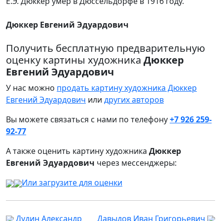
Е.Э. Дюккер умер в Дюссельдорфе в 1916 году.
Дюккер Евгений Эдуардович
Получить бесплатную предварительную
оценку картины художника
Дюккер
Евгений Эдуардович
У нас можно
продать картину художника Дюккер
Евгений Эдуардович
или
других авторов
Вы можете связаться с нами по телефону
+7 926 259-
92-77
А также оценить картину художника
Дюккер
Евгений Эдуардович
через мессенджеры:
Или загрузите для оценки
Дудин Александр
Давыдов Иван Григорьевич