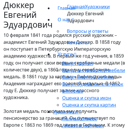
Дюккер
Главная
Художники
Главная
Евгений
Дюккер Евгений
О нас
Эдуардович
Эдуардович
Вопросы и ответы
10 февраля 1841 года родился русский художник –
академист Евгений Эдуардович Дюккер. В 1858 году
Контакты
он поступает в Петербургскую Императорскую
Услуги
академию художеств. В первый же год учения, в 1859
году, он получает свои первые серебряные медали (в
Выкуп картин
количестве двух), в 1860 году одну серебряную
Выкуп антикварной мебели
медаль. В 1861 году за картину «Лифляндские виды»
Выкуп элитной мебели
Академия награждает его золотой медалью. В 1862
Выкуп будийских статуэток
году Е. Дюккер получает звание классного
в Москве
художника.
Оценка и скупка икон
Оценка и скупка картин
Золотая медаль позволила ему получить
Художники
пенсионерство за границей. Он путешествует по
Полный список
Европе с 1863 по 1869 год, живет в Германии. К этому
Айвазовский Иван