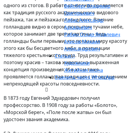
одного из стогов. В работе отчетливо проявляется
Вейсберг Владимир
как традиция русского академического видового
Григорьевич
пейзажа, так и пейзажа голландского. Влияние
Лабас Александр
голландцев видно в сером, покрытом тучами небе,
Аркадьевич
которое занимает две трети картины – ведь
Рабин Оскар Яковлевич
голландцы были первыми, кто показал миру красоту
Алисов Михаил
этого как бы бесцветного неба, в поэтизации
Александрович
тяжелого крестьянского труда. Труд результативен и
Статьи
поэтому красив – такова живописно выраженная
Художники
концепция произведения. И в этом тоже
Житийная икона
проявляется голландская традиция с ее ощущением
Оценить через WhatsApp
непреходящей красоты повседневности.
В 1873 году Евгений Эдуардович получил
профессорство. В 1908 году за работы «Болото»,
«Морской берег», «Поле после жатвы» он был
удостоен звания академика.