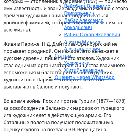
которых — Утопленник в деревне (1867) — принесло
Вейсберг Владимир
ему известность и звание академика (именно с этого
Григорьевич
времени художник начинает подписываться
Лабас Александр
двойной фамилией, которая сохранится за ним на
Аркадьевич
всю жизнь).
Рабин Оскар Яковлевич
Алисов Михаил
Живя в Париже, Н.Д. Дмитриев-Оренбургский не
Александрович
порывает с родиной. Он каждое лето выезжает в
Статьи
русские деревни, пишет много этюдов. Художник
Художники
стал одним из организаторов Общества взаимного
Житийная икона
вспоможения и благотворительности русских
Оценить через WhatsApp
художников в Париже. Его картины охотно
выставляют в Салоне и покупают.
Во время войны России против Турции (1877—1878)
за освобождение балканских народов от турецкого
ига художник едет в действующую армию. Его
батальные полотна получают положительную
оценку скупого на похвалы В.В. Верещагина.