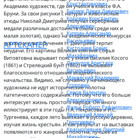
Константинович
Академию художеств, где он учился в классе Ф.А.
Бурлюк Давид Давидович
Бруни. За свои рисунки с натуры и живописные
Коровин Константин
этюды Николай Дмитриев получал серебряные
Алексеевич
медали различных достоинств (была среди них и
Куприн Александр
малая золотая), однако на академических конкурсах
Васильевич
АРТСКАНЕР
последних лет обучения Н. Дмитриев терпит
Кустодиев Борис
неудачи. Его картины Великая княгиня Софья
Михайлович
Витовтовна вырывает пояс у князя Василия Косого
Лентулов Аристарх
(1861) и Стрелецкий бунт (1862) не вызывают
Васильевич
благосклонного отношения академического
Маковский Владимир
начальства. Видимо, не случайно у начинающего
Егорович
художника не идут исторические полотна
Серов Валентин
патетического содержания. Потому что его больше
Александрович
интересует жизнь простого народа. Он много
Фальк Роберт Рафаилович
иллюстрирует в эти годы Н.А. Некрасова и И.С.
Явленский Алексей
Тургенева, каждое лето выезжает в русскую деревню,
Георгиевич
изучая жизнь крестьян. И как результат на выставках
Краснопевцев Дмитрий
появляются его жанровые полотна, лучшее из
Михайлович