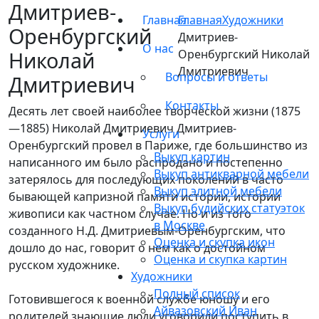
Дмитриев-
Главная
Главная
Художники
Оренбургский
Дмитриев-
О нас
Николай
Оренбургский Николай
Дмитриевич
Вопросы и ответы
Дмитриевич
Контакты
Десять лет своей наиболее творческой жизни (1875
—1885) Николай Дмитриевич Дмитриев-
Услуги
Оренбургский провел в Париже, где большинство из
Выкуп картин
написанного им было распродано и постепенно
Выкуп антикварной мебели
затерялось для последующих поколений в часто
Выкуп элитной мебели
бывающей капризной памяти истории, истории
Выкуп будийских статуэток
живописи как частном случае. Но и из того
в Москве
созданного Н.Д. Дмитриевым-Оренбургским, что
Оценка и скупка икон
дошло до нас, говорит о нем как о достойном
Оценка и скупка картин
русском художнике.
Художники
Полный список
Готовившегося к военной службе юношу и его
Айвазовский Иван
родителей знающие люди уговорили поступить в