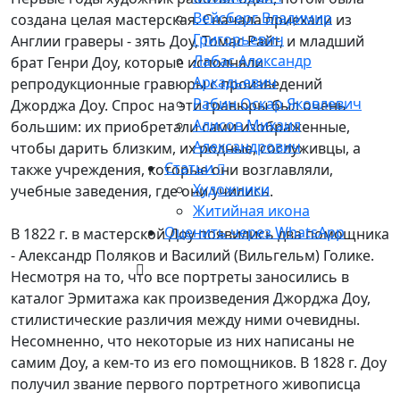
Вейсберг Владимир
создана целая мастерская. Сначала приехали из
Григорьевич
Англии граверы - зять Доу, Томас Райт, и младший
Лабас Александр
брат Генри Доу, которые исполняли
Аркадьевич
репродукционные гравюры с произведений
Рабин Оскар Яковлевич
Джорджа Доу. Спрос на эти гравюры был очень
Алисов Михаил
большим: их приобретали сами изображенные,
Александрович
чтобы дарить близким, их родные, сослуживцы, а
Статьи
также учреждения, которые они возглавляли,
Художники
учебные заведения, где они учились.
Житийная икона
Оценить через WhatsApp
В 1822 г. в мастерской Доу появились два помощника
- Александр Поляков и Василий (Вильгельм) Голике.
Несмотря на то, что все портреты заносились в
каталог Эрмитажа как произведения Джорджа Доу,
стилистические различия между ними очевидны.
Несомненно, что некоторые из них написаны не
самим Доу, а кем-то из его помощников. В 1828 г. Доу
получил звание первого портретного живописца