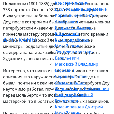
Константинович
Поляковым (1801-1835) для галереи было выполнено
Бурлюк Давид Давидович
333 портрета. Осенью 1820 г. в Академии художеств
Коровин Константин
была устроена небольшая выставка работ Джорджа
Алексеевич
Доу, после которой он был избран почетным членом
Куприн Александр
петербургской Академии художеств. Выставка
Васильевич
принесла мастеру огромный успех. С этого времени
АРТСКАНЕР
Кустодиев Борис
многие члены царской семьи, придворные и
Михайлович
министры, родовитые дворяне и гвардейские
Лентулов Аристарх
офицеры начали заказывать Доу свои портреты.
Васильевич
Художник успевал писать всех.
Маковский Владимир
Егорович
Интересно, что никто из современников не оставил
Серов Валентин
описания его наружности и манер. Он нигде не
Александрович
бывал, почти ни с кем не общался. В Петербурге Доу
Фальк Роберт Рафаилович
неутомимо работал, по многу часов простаивая
Явленский Алексей
перед мольбертом то в своей дворцовой
Георгиевич
мастерской, то в богатых домах частных заказчиков.
Краснопевцев Дмитрий
Михайлович
Первые годы художник работал один, потом была