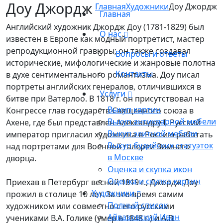
Доу Джордж
Главная
Художники
Доу Джордж
Главная
Английский художник Джордж Доу (1781-1829) был
О нас
известен в Европе как модный портретист, мастер
репродукционной гравюры; он также создавал
Вопросы и ответы
исторические, мифологические и жанровые полотна
Контакты
в духе сентиментального романтизма. Доу писал
портреты английских генералов, отличившихся в
Услуги
битве при Ватерлоо. В 1818 г. он присутствовал на
Выкуп картин
Конгрессе глав государств Священного союза в
Выкуп антикварной мебели
Ахене, где был представлен Александру I. Русский
Выкуп элитной мебели
император пригласил художника в Россию работать
Выкуп будийских статуэток
над портретами для Военной галереи Зимнего
в Москве
дворца.
Оценка и скупка икон
Оценка и скупка картин
Приехав в Петербург весной 1819 г., Джордж Доу
Художники
прожил в столице 10 лет. За это время самим
Полный список
художником или совместно с его русскими
Айвазовский Иван
учениками В.А. Голике (умер в 1848 г.) и А.В.