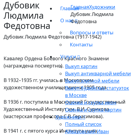
Дубовик
Главная
Художники
Главная
Людмила
Дубовик Людмила
О нас
Федотовна
Федотовна
Вопросы и ответы
Дубовик Людмила Федотовна (1917-1942)
Контакты
Услуги
Кавалер Ордена Боевого Красного Знамени
(награждена посмертно).
Выкуп картин
Выкуп антикварной мебели
В 1932–1935 гг. училась в Московском
Выкуп элитной мебели
художественном училище имени 1905 года.
Выкуп будийских статуэток
в Москве
В 1936 г. поступила в Московский Государственный
Оценка и скупка икон
Художественный Институт им. В.И. Сурикова
Оценка и скупка картин
(мастерская профессора С.В. Герасимова).
Художники
Полный список
В 1941 г. с пятого курса Института ушла
Айвазовский Иван