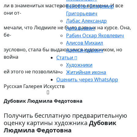
ли в знаменитых мастеров своего времени. И все
Вейсберг Владимир
они от-
Григорьевич
Лабас Александр
мечали, что Людмиле не было равных на курсе. Она,
Аркадьевич
бе-
Рабин Оскар Яковлевич
Алисов Михаил
зусловно, стала бы выдающимся художником, но
Александрович
война
Статьи
Художники
ей этого не позволила».
Житийная икона
Оценить через WhatsApp
Русская Галерея Искусств
Дубовик Людмила Федотовна
Получить бесплатную предварительную
оценку картины художника
Дубовик
Людмила Федотовна