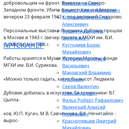
добровольцем на фронт. Воевала на Северо-
Константинович
Западном фронте. Убита фашистским снайпером
Бурлюк Давид Давидович
вечером 23 февраля 1942 г. под деревней Сидорово.
Коровин Константин
Алексеевич
Персональные выставки Людмилы Дубовик прошли
Куприн Александр
в Москве в 1943 г. (вечер памяти в МГХИ им. В.И.
Васильевич
АРТСКАНЕР
Сурикова) и в 1966 г.
Кустодиев Борис
Михайлович
Работы хранятся в Музее Истории Москвы, фонде
Лентулов Аристарх
МГХИ им. В.И. Сурикова.
Васильевич
Маковский Владимир
«Можно только гадать, каких бы высот Людмила
Егорович
Серов Валентин
Дубовик добилась в искусстве. Её сокурсники: В.Г.
Александрович
Цыпла-
Фальк Роберт Рафаилович
Явленский Алексей
ков, Ю.П. Кугач, М.В. Савченкова, В.К. Нечитайло -
Георгиевич
вырос-
Краснопевцев Дмитрий
Михайлович