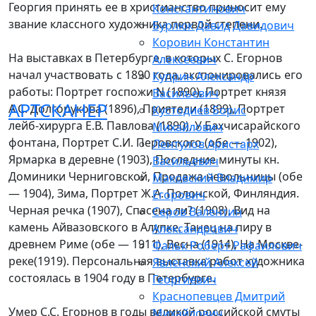
Георгия принять ее в христианство приносит ему
Константинович
звание классного художника первой степени.
Бурлюк Давид Давидович
Коровин Константин
На выставках в Петербурге, в которых С. Егорнов
Алексеевич
начал участвовать с 1890 года, экспонировались его
Куприн Александр
работы: Портрет госпожи N (1890), Портрет князя
Васильевич
АРТСКАНЕР
А.С. Долгорукова (1896), Приятели (1899), Портрет
Кустодиев Борис
лейб-хирурга Е.В. Павлова (1890), У Бахчисарайского
Михайлович
фонтана, Портрет С.И. Перовского (обе — 1902),
Лентулов Аристарх
Ярмарка в деревне (1903), Последние минуты кн.
Васильевич
Доминики Черниговской, Продажа невольницы (обе
Маковский Владимир
— 1904), Зима, Портрет Ж.А. Полонской, Финляндия.
Егорович
Черная речка (1907), Спасена ли? (1908), Вид на
Серов Валентин
камень Айвазовского в Алупке, Танец на пиру в
Александрович
древнем Риме (обе — 1911), Весна (1914), На Москве-
Фальк Роберт Рафаилович
реке(1919). Персональная выставка работ художника
Явленский Алексей
состоялась в 1904 году в Петербурге.
Георгиевич
Краснопевцев Дмитрий
Умер С.С. Егорнов в годы великой российской смуты
Михайлович