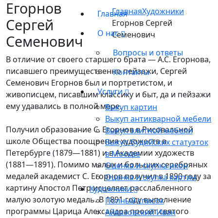
Егорнов
Главная
Художники
Главная
Сергей
Егорнов Сергей
О нас
Семенович
Семенович
Вопросы и ответы
В отличие от своего старшего брата — А.С. Егорнова,
писавшего преимущественно пейзажи, Сергей
Контакты
Семенович Егорнов был и портретистом, и
Услуги
живописцем, писавшим классику и быт, да и пейзажи
ему удавались в полной мере.
Выкуп картин
Выкуп антикварной мебели
Получил образование С. Егорнов в Рисовальной
Выкуп элитной мебели
школе Общества поощрения художеств в
Выкуп будийских статуэток
Петербурге (1879—1881) и в Академии художеств
в Москве
(1881—1891). Помимо малых и больших серебряных
Оценка и скупка икон
медалей академист С. Егорнов получил в 1890 году за
Оценка и скупка картин
картину Апостол Петр исцеляет расслабленного
Художники
малую золотую медаль. В 1891 году выполнение
Полный список
программы Царица Александра просит святого
Айвазовский Иван