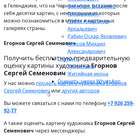
в Геленджике, что на Черном море, оставив после
Вейсберг Владимир
себя десятки картин, с некоторыми из которых
Григорьевич
можно познакомиться в музеях и картинных
Лабас Александр
галереях страны.
Аркадьевич
Рабин Оскар Яковлевич
Егорнов Сергей Семенович
Алисов Михаил
Александрович
Получить бесплатную предварительную
Статьи
оценку картины художника
Егорнов
Художники
Сергей Семенович
Житийная икона
Оценить через WhatsApp
У нас можно
продать картину художника Егорнов
Сергей Семенович
или
других авторов
Вы можете связаться с нами по телефону
+7 926 259-
92-77
А также оценить картину художника
Егорнов Сергей
Семенович
через мессенджеры: