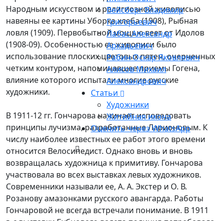
Народным искусством и религиозной живописью
Вейсберг Владимир
навеяны ее картины Уборка хлеба (1908), Рыбная
Григорьевич
ловля (1909). Первобытной мощью веет от Идолов
Лабас Александр
(1908-09). Особенностью ее живописи было
Аркадьевич
использование плоских цветовых пятен, очерченных
Рабин Оскар Яковлевич
четким контуром, напоминавшее приемы Гогена,
Алисов Михаил
влияние которого испытали многие русские
Александрович
художники.
Статьи
Художники
В 1911-12 гг. Гончарова начинает исповедовать
Житийная икона
принципы лучизма, разработанные Ларионовым. К
Оценить через WhatsApp
числу наиболее известных ее работ этого времени
относится Велосипедист. Однако вновь и вновь
возвращалась художница к примитиву. Гончарова
участвовала во всех выставках левых художников.
Современники называли ее, А. А. Экстер и О. В.
Розанову амазонками русского авангарда. Работы
Гончаровой не всегда встречали понимание. В 1911