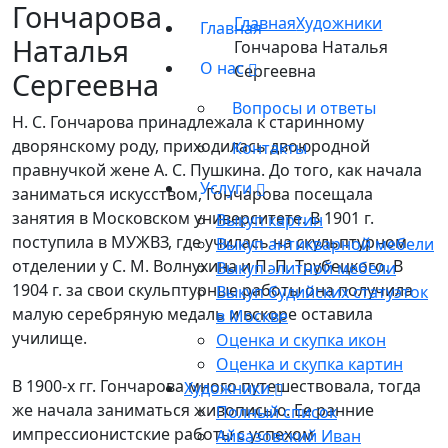
Гончарова
Главная
Художники
Главная
Наталья
Гончарова Наталья
О нас
Сергеевна
Сергеевна
Вопросы и ответы
Н. С. Гончарова принадлежала к старинному
дворянскому роду, приходилась двоюродной
Контакты
правнучкой жене А. С. Пушкина. До того, как начала
Услуги
заниматься искусством, Гончарова посещала
занятия в Московском университете. В 1901 г.
Выкуп картин
поступила в МУЖВЗ, где училась на скульптурном
Выкуп антикварной мебели
отделении у С. М. Волнухина и П. П. Трубецкого. В
Выкуп элитной мебели
1904 г. за свои скульптурные работы она получила
Выкуп будийских статуэток
малую серебряную медаль и вскоре оставила
в Москве
училище.
Оценка и скупка икон
Оценка и скупка картин
В 1900-х гг. Гончарова много путешествовала, тогда
Художники
же начала заниматься живописью. Ее ранние
Полный список
импрессионистские работы с успехом
Айвазовский Иван