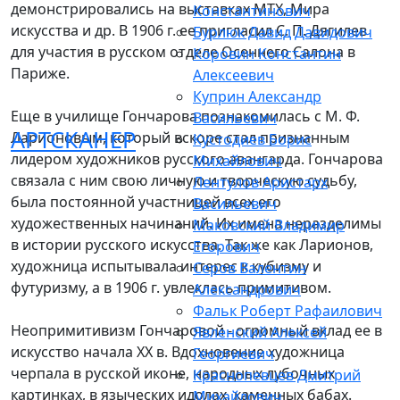
демонстрировались на выставках МТХ, Мира
Константинович
искусства и др. В 1906 г. ее пригласил С. П. Дягилев
Бурлюк Давид Давидович
для участия в русском отделе Осеннего Салона в
Коровин Константин
Париже.
Алексеевич
Куприн Александр
Еще в училище Гончарова познакомилась с М. Ф.
Васильевич
АРТСКАНЕР
Ларионовым, который вскоре стал признанным
Кустодиев Борис
лидером художников русского авангарда. Гончарова
Михайлович
связала с ним свою личную и творческую судьбу,
Лентулов Аристарх
была постоянной участницей всех его
Васильевич
художественных начинаний. Их имена неразделимы
Маковский Владимир
в истории русского искусства. Так же как Ларионов,
Егорович
художница испытывала интерес к кубизму и
Серов Валентин
футуризму, а в 1906 г. увлеклась примитивом.
Александрович
Фальк Роберт Рафаилович
Неопримитивизм Гончаровой - огромный вклад ее в
Явленский Алексей
искусство начала XX в. Вдохновение художница
Георгиевич
черпала в русской иконе, народных лубочных
Краснопевцев Дмитрий
картинках, в языческих идолах, каменных бабах.
Михайлович