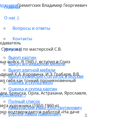
дожники
Гремитских Владимир Георгиевич
Главная
О нас
Вопросы и ответы
Контакты
подаватель
 Сурикова) по мастерсокй С.В.
Услуги
Выкуп картин
 войск. В 1945 г. вступил в Союз
Выкуп антикварной мебели
Выкуп элитной мебели
ий К.А. Коровина, И.Э. Грабаря, В.В.
Выкуп будийских статуэток в Москве
вил себя как тонкий проникновенный
Оценка и скупка икон
Оценка и скупка картин
ки, Брянска, Орла, Астрахани, Ярославля,
Художники
Полный список
та художника (1950-1960-е).
Айвазовский Иван Константинович
рко подтверждается работой «На даче
Бурлюк Давид Давидович