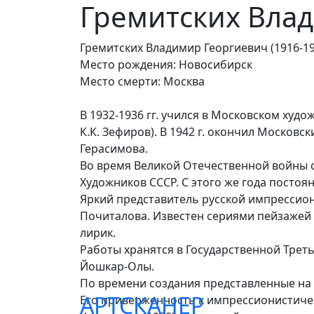
Гремитских Вла
Гремитских Владимир Георгиевич (1916-19
Место рождения: Новосибирск
Место смерти: Москва
В 1932-1936 гг. учился в Московском ху
К.К. Зефиров). В 1942 г. окончил Московс
Герасимова.
Во время Великой Отечественной войны с
Художников СССР. С этого же года постоя
Яркий представитель русской импрессиони
Почиталова. Известен сериями пейзажей 
лирик.
Работы хранятся в Государственной Треть
Йошкар-Олы.
По времени создания представленные на а
АРТСКАНЕР
Его приверженность к импрессионистичес