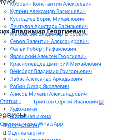
урзуфе.
Коровин Константин Алексеевич
Куприн Александр Васильевич
Кустодиев Борис Михайлович
Лентулов Аристарх Васильевич
ких Владимир Георгиевич
Маковский Владимир Егорович
Серов Валентин Александрович
Фальк Роберт Рафаилович
Явленский Алексей Георгиевич
Краснопевцев Дмитрий Михайлович
Вейсберг Владимир Григорьевич
Лабас Александр Аркадьевич
Рабин Оскар Яковлевич
Алисов Михаил Александрович
Статьи
Грибков Сергей Иванович
Художники
ервисы
Житийная икона
Оценить через WhatsApp
Оценка икон
Оценка картин