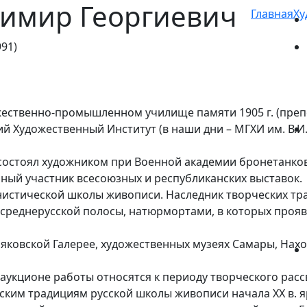
димир Георгиевич
Главная
Ху
91)
дожественно-промышленном училище памяти 1905 г. (пре
кий Художественный Институт (в наши дни – МГХИ им. В.И.
остоял художником при Военной академии бронетанковых
нный участник всесоюзных и республиканских выставок.
стической школы живописи. Наследник творческих традиц
среднерусской полосы, натюрмортами, в которых проя
яковской Галерее, художественных музеях Самары, Наход
укционе работы относятся к периоду творческого рассве
ким традициям русской школы живописи начала ХХ в. я