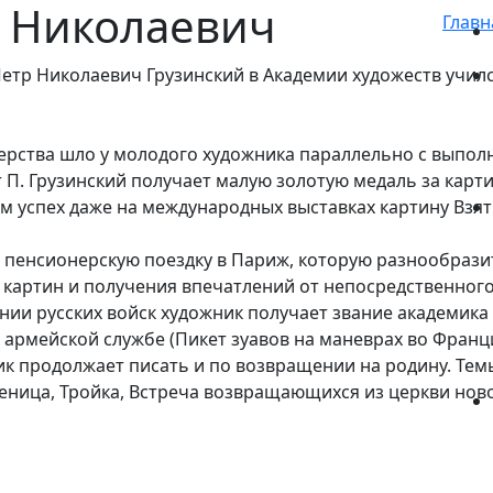
р Николаевич
Главн
тр Николаевич Грузинский в Академии художеств училс
рства шло у молодого художника параллельно с выпол
т П. Грузинский получает малую золотую медаль за карт
 успех даже на международных выставках картину Взят
 пенсионерскую поездку в Париж, которую разнообразит 
 картин и получения впечатлений от непосредственного 
и русских войск художник получает звание академика (
армейской службе (Пикет зуавов на маневрах во Франц
к продолжает писать и по возвращении на родину. Тем
леница, Тройка, Встреча возвращающихся из церкви нов