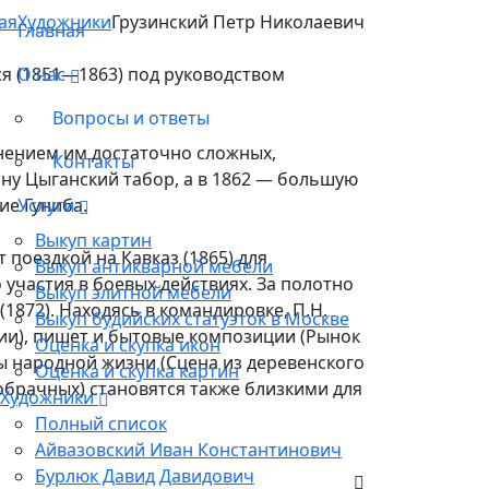
ая
Художники
Грузинский Петр Николаевич
Главная
я (1851—1863) под руководством
О нас
Вопросы и ответы
нением им достаточно сложных,
Контакты
ину Цыганский табор, а в 1862 — большую
ие Гуниба.
Услуги
Выкуп картин
поездкой на Кавказ (1865) для
Выкуп антикварной мебели
участия в боевых действиях. За полотно
Выкуп элитной мебели
1872). Находясь в командировке, П.Н.
Выкуп будийских статуэток в Москве
ии), пишет и бытовые композиции (Рынок
Оценка и скупка икон
ы народной жизни (Сцена из деревенского
Оценка и скупка картин
обрачных) становятся также близкими для
Художники
Полный список
Айвазовский Иван Константинович
Бурлюк Давид Давидович