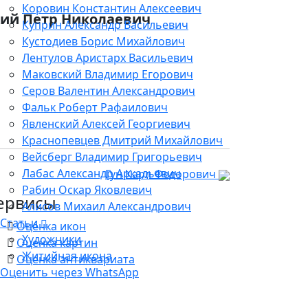
Коровин Константин Алексеевич
кий Петр Николаевич
Куприн Александр Васильевич
Кустодиев Борис Михайлович
Лентулов Аристарх Васильевич
Маковский Владимир Егорович
Серов Валентин Александрович
Фальк Роберт Рафаилович
Явленский Алексей Георгиевич
Краснопевцев Дмитрий Михайлович
Вейсберг Владимир Григорьевич
Лабас Александр Аркадьевич
Гун Карл Федорович
Рабин Оскар Яковлевич
ервисы
Алисов Михаил Александрович
Статьи
Оценка икон
Художники
Оценка картин
Житийная икона
Оценка антиквариата
Оценить через WhatsApp