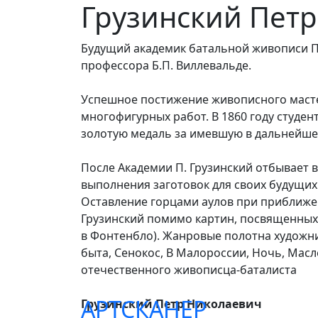
Грузинский Пет
Будущий академик батальной живописи Пе
профессора Б.П. Виллевальде.
Успешное постижение живописного масте
многофигурных работ. В 1860 году студен
золотую медаль за имевшую в дальнейшем
После Академии П. Грузинский отбывает в
выполнения заготовок для своих будущих
Оставление горцами аулов при приближени
Грузинский помимо картин, посвященных 
в Фонтенбло). Жанровые полотна художни
быта, Сенокос, В Малороссии, Ночь, Мас
отечественного живописца-баталиста
АРТСКАНЕР
Грузинский Петр Николаевич