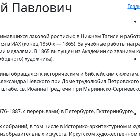
ий Павлович
Глав
имавшихся лаковой росписью в Нижнем Тагиле и работав
ся в ИАХ (конец 1850-х — 1865). За учебные работы наг
и медалями. В 1865 выпущен из Академии со званием кл
ободного) художника).
тины обращался к историческим и библейским сюжетам.
 Александра Невского при Доме трудолюбия Петровског
штабе, св. Иоанна Предтечи при Мариинско-Сергиевско
876–1887, с перерывами) в Петербурге, Екатеринбурге.
х собраний, в том числе в Историко-архитектурном и х
образительных искусств, Иркутском художественном муз