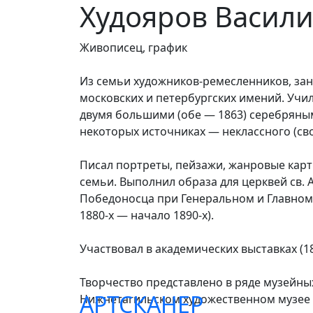
Худояров Васил
Живописец, график
Из семьи художников-ремесленников, зан
московских и петербургских имений. Учил
двумя большими (обе — 1863) серебряным
некоторых источниках — неклассного (св
Писал портреты, пейзажи, жанровые кар
семьи. Выполнил образа для церквей св.
Победоносца при Генеральном и Главном 
1880-х — начало 1890-х).
Участвовал в академических выставках (1
Творчество представлено в ряде музейны
АРТСКАНЕР
Нижнетагильском художественном музее из