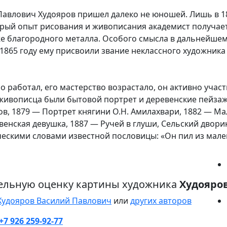
авлович Худояров пришел далеко не юношей. Лишь в 18
орый опыт рисования и живописания академист получает
 благородного металла. Особого смысла в дальнейшем 
в 1865 году ему присвоили звание неклассного художник
о работал, его мастерство возрастало, он активно участ
живописца были бытовой портрет и деревенские пейзаж
в, 1879 — Портрет княгини О.Н. Амилахвари, 1882 — М
енская девушка, 1887 — Ручей в глуши, Сельский дворик
ескими словами известной пословицы: «Он пил из малень
ельную оценку картины художника
Худояро
Худояров Василий Павлович
или
других авторов
+7 926 259-92-77