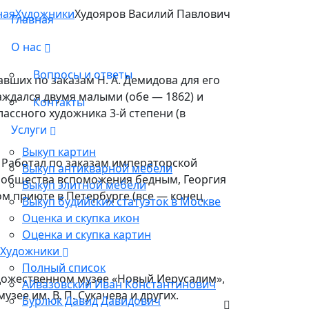
ная
Художники
Худояров Василий Павлович
Главная
О нас
Вопросы и ответы
ших по заказам Н. А. Демидова для его
раждался двумя малыми (обе — 1862) и
Контакты
ассного художника 3-й степени (в
Услуги
Выкуп картин
 Работал по заказам императорской
Выкуп антикварной мебели
о общества вспоможения бедным, Георгия
Выкуп элитной мебели
м приюте в Петербурге (все — конец
Выкуп будийских статуэток в Москве
Оценка и скупка икон
Оценка и скупка картин
Художники
Полный список
удожественном музее «Новый Иерусалим»,
Айвазовский Иван Константинович
ее им. В. П. Сукачева и других.
Бурлюк Давид Давидович