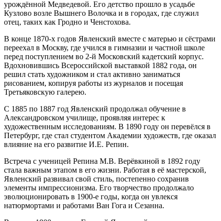
урождённой Медведевой. Его детство прошло в усадьбе
Кузлово возле Вышнего Волочка и в городах, где служил
отец, таких как Гродно и Ченстохова.
В конце 1870-х годов Явленский вместе с матерью и сёстрами
переехал в Москву, где учился в гимназии и частной школе
перед поступлением во 2-й Московский кадетский корпус.
Вдохновившись Всероссийской выставкой 1882 года, он
решил стать художником и стал активно заниматься
рисованием, копируя работы из журналов и посещая
Третьяковскую галерею.
С 1885 по 1887 год Явленский продолжал обучение в
Александровском училище, проявляя интерес к
художественным исследованиям. В 1890 году он перевёлся в
Петербург, где стал студентом Академии художеств, где оказал
влияние на его развитие И.Е. Репин.
Встреча с ученицей Репина М.В. Верёвкиной в 1892 году
стала важным этапом в его жизни. Работая в её мастерской,
Явленский развивал свой стиль, постепенно сохранив
элементы импрессионизма. Его творчество продолжало
эволюционировать в 1900-е годы, когда он увлекся
натюрмортами и работами Ван Гога и Сезанна.