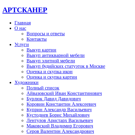
АРТСКАНЕР
Главная
О нас
Вопросы и ответы
Контакты
Услуги
Выкуп картин
Выкуп антикварной мебели
Выкуп элитной мебели
Выкуп будийских статуэток в Москве
Оценка и скупка икон
Оценка и скупка картин
Художники
Полный список
Айвазовский Иван Константинович
Бурлюк Давид Давидович
Коровин Константин Алексеевич
Куприн Александр Васильевич
Кустодиев Борис Михайлович
Лентулов Аристарх Васильевич
Маковский Владимир Егорович
Серов Валентин Александрович