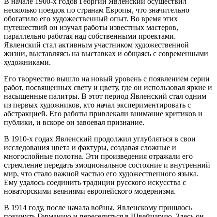
В начале 1900-х годов Георгий Явленский осуществил
несколько поездок по странам Европы, что значительно
обогатило его художественный опыт. Во время этих
путешествий он изучал работы известных мастеров,
параллельно работая над собственными проектами.
Явленский стал активным участником художественной
жизни, выставляясь на выставках и общаясь с современными
художниками.
Его творчество вышло на новый уровень с появлением серии
работ, посвященных свету и цвету, где он использовал яркие и
насыщенные палитры. В этот период Явленский стал одним
из первых художников, кто начал экспериментировать с
абстракцией. Его работы привлекали внимание критиков и
публики, и вскоре он завоевал признание.
В 1910-х годах Явленский продолжил углубляться в свои
исследования цвета и фактуры, создавая сложные и
многослойные полотна. Эти произведения отражали его
стремление передать эмоциональное состояние и внутренний
мир, что стало важной частью его художественного языка.
Ему удалось соединить традиции русского искусства с
новаторскими веяниями европейского модернизма.
В 1914 году, после начала войны, Явленскому пришлось
покинуть Германию и переселиться в Швейцарию. Здесь он