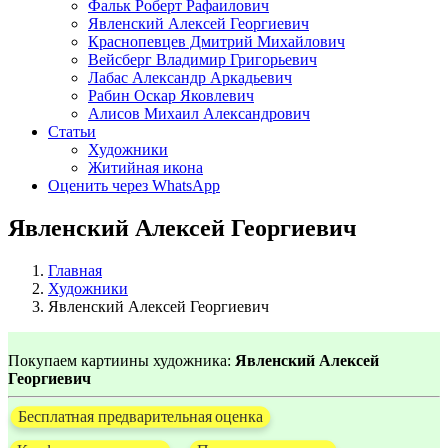
Фальк Роберт Рафаилович
Явленский Алексей Георгиевич
Краснопевцев Дмитрий Михайлович
Вейсберг Владимир Григорьевич
Лабас Александр Аркадьевич
Рабин Оскар Яковлевич
Алисов Михаил Александрович
Статьи
Художники
Житийная икона
Оценить через WhatsApp
Явленский Алексей Георгиевич
Главная
Художники
Явленский Алексей Георгиевич
Покупаем картиины художника:
Явленский Алексей
Георгиевич
Бесплатная предварительная оценка