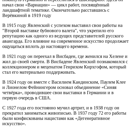
начал свои «Вариации» — цикл работ, посвящённый
ландшафтной тематике. Окончательно расставшись с
Верёвкиной в 1919 году
В 1915 году Явленский с успехом выставил свои работы на
"Второй выставке бубнового валета", что укрепило его
репутацию как одного из ведущих представителей русского
авангарда. Его влияние на современное искусство продолжает
ощущаться вплоть до настоящего времени.
В 1921 году он переехал в Висбаден, где женился на Хелене и
жил до своей смерти. В Висбадене Явленский познакомился с
коллекционером и меценатом Генрихом Кирхгофом, который
стал его материально поддерживать.
В 1924 году он вместе с Василием Кандинским, Паулем Клее
и Лионелом Фейнингером основал объединение «Синяя
четвёрка», проводившее свои выставки в Германии и в
первую очередь в США.
С 1927 года его постоянно мучил артрит, и в 1938 году он
прекратил заниматься живописью. В 1937 году 72 его работы
были конфискованы нацистами как «Дегенеративное
искусство».