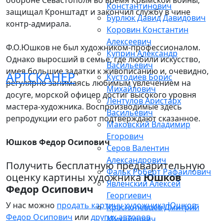
обороне Севастополя во время Крымской войны,
Константинович
защищал Кронштадт и закончил службу в чине
Бурлюк Давид Давидович
контр-адмирала.
Коровин Константин
Алексеевич
Ф.О.Юшков не был художником-профессионалом.
Куприн Александр
Однако выросший в семье, где любили искусство,
Васильевич
имея большие задатки к живописанию и, очевидно,
АРТСКАНЕР
Кустодиев Борис
регулярно занимаясь любимым увлечением на
Михайлович
досуге, морской офицер достиг высокого уровня
Лентулов Аристарх
мастера-художника. Воспроизводимые здесь
Васильевич
репродукции его работ подтверждают сказанное.
Маковский Владимир
Егорович
Юшков Федор Осипович
Серов Валентин
Александрович
Получить бесплатную предварительную
Фальк Роберт Рафаилович
оценку картины художника
Юшков
Явленский Алексей
Федор Осипович
Георгиевич
У нас можно
продать картину художника Юшков
Краснопевцев Дмитрий
Федор Осипович
или
других авторов
Михайлович