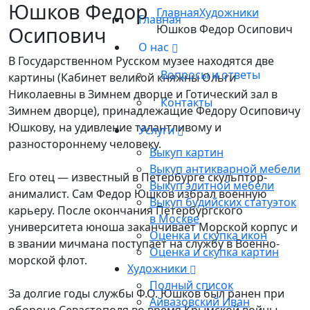
Юшков Федор
Главная
Художники
Главная
Осипович
Юшков Федор Осипович
О нас
В Государственном Русском музее находятся две
Вопросы и ответы
картины (Кабинет великой княжны Ольги
Николаевны в Зимнем дворце и Готический зал в
Контакты
Зимнем дворце), принадлежащие Федору Осиповичу
Юшкову, на удивление талантливому и
Услуги
разностороннему человеку.
Выкуп картин
Выкуп антикварной мебели
Его отец — известный в Петербурге скульптор-
Выкуп элитной мебели
анималист. Сам Федор Юшков избрал военную
Выкуп будийских статуэток
карьеру. После окончания Петербургского
в Москве
университета юноша заканчивает Морской корпус и
Оценка и скупка икон
в звании мичмана поступает на службу в Военно-
Оценка и скупка картин
морской флот.
Художники
Полный список
За долгие годы службы Ф.О. Юшков был ранен при
Айвазовский Иван