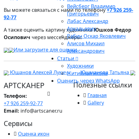
Вейсберг Владимир
Вы можете связаться с нами по телефону
+7 926 259-
Григорьевич
92-77
Лабас Александр
Аркадьевич
А также оценить картину художника
Юшков Федор
Рабин Оскар Яковлевич
Осипович
через мессенджеры:
Алисов Михаил
Или загрузите для оценки
Александрович
Статьи
Художники
Юшанов Алексей Лукич
Юшманова Татьяна
Житийная икона
Оценить через WhatsApp
АРТСКАНЕР
Полезные ссылки
Главная
Телефон:
Gallery
+7 926 259-92-77
Email:
info@artscaner.ru
Сервисы
Оценка икон