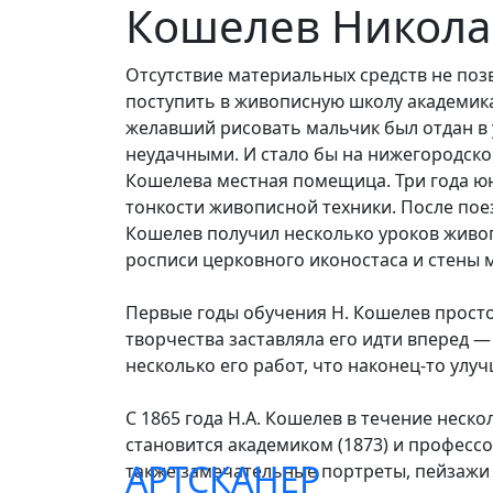
Кошелев Никола
Отсутствие материальных средств не по
поступить в живописную школу академика 
желавший рисовать мальчик был отдан в у
неудачными. И стало бы на нижегородско
Кошелева местная помещица. Три года юн
тонкости живописной техники. После пое
Кошелев получил несколько уроков живо
росписи церковного иконостаса и стены м
Первые годы обучения Н. Кошелев просто
творчества заставляла его идти вперед —
несколько его работ, что наконец-то ул
С 1865 года Н.А. Кошелев в течение неск
становится академиком (1873) и професс
АРТСКАНЕР
также замечательные портреты, пейзажи 