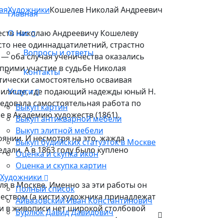
ая
Художники
Кошелев Николай Андреевич
Главная
жеств Николаю Андреевичу Кошелеву
О нас
сто нее одиннадцатилетний, страстно
Вопросы и ответы
 — оба случая ученичества оказались
прими участие в судьбе Николая
Контакты
ктически самостоятельно осваивая
училище, где подающий надежды юный Н.
Услуги
едовала самостоятельная работа по
Выкуп картин
е в Академию художеств (1861).
Выкуп антикварной мебели
Выкуп элитной мебели
янии. И несмотря на это, жажда
Выкуп будийских статуэток в Москве
дали. А в 1863 году было куплено
Оценка и скупка икон
Оценка и скупка картин
Художники
ля в Москве. Именно за эти работы он
Полный список
чеством (а кисти художника принадлежат
Айвазовский Иван Константинович
 и в живописи нет широкой столбовой
Бурлюк Давид Давидович