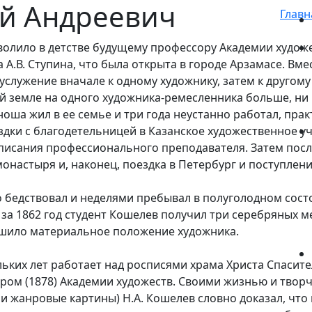
й Андреевич
Главн
зволило в детстве будущему профессору Академии худо
А.В. Ступина, что была открыта в городе Арзамасе. Вме
служение вначале к одному художнику, затем к другому
й земле на одного художника-ремесленника больше, ни 
оша жил в ее семье и три года неустанно работал, пра
здки с благодетельницей в Казанское художественное 
писания профессионального преподавателя. Затем посл
онастыря и, наконец, поездка в Петербург и поступлени
 бедствовал и неделями пребывал в полуголодном состо
 за 1862 год студент Кошелев получил три серебряных ме
учшило материальное положение художника.
ольких лет работает над росписями храма Христа Спасите
ором (1878) Академии художеств. Своими жизнью и твор
и жанровые картины) Н.А. Кошелев словно доказал, что