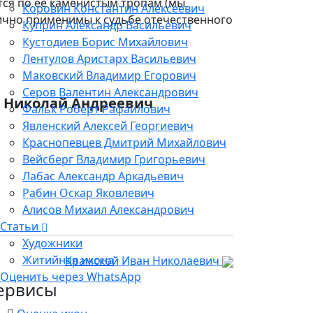
ется по ее каменистым тропам (мы
Коровин Константин Алексеевич
нично применимы к судьбе отечественного
Куприн Александр Васильевич
Кустодиев Борис Михайлович
Лентулов Аристарх Васильевич
Маковский Владимир Егорович
Серов Валентин Александрович
 Николай Андреевич
Фальк Роберт Рафаилович
Явленский Алексей Георгиевич
Краснопевцев Дмитрий Михайлович
Вейсберг Владимир Григорьевич
Лабас Александр Аркадьевич
Рабин Оскар Яковлевич
Алисов Михаил Александрович
Статьи
Художники
Житийная икона
Крамской Иван Николаевич
Оценить через WhatsApp
ервисы