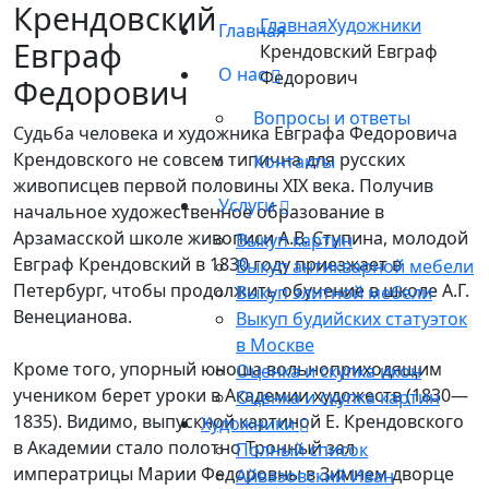
Крендовский
Главная
Художники
Главная
Евграф
Крендовский Евграф
О нас
Федорович
Федорович
Вопросы и ответы
Судьба человека и художника Евграфа Федоровича
Крендовского не совсем типична для русских
Контакты
живописцев первой половины XIX века. Получив
Услуги
начальное художественное образование в
Арзамасской школе живописи А.В. Ступина, молодой
Выкуп картин
Евграф Крендовский в 1830 году приезжает в
Выкуп антикварной мебели
Петербург, чтобы продолжить обучение в школе А.Г.
Выкуп элитной мебели
Венецианова.
Выкуп будийских статуэток
в Москве
Кроме того, упорный юноша вольноприходящим
Оценка и скупка икон
учеником берет уроки в Академии художеств (1830—
Оценка и скупка картин
1835). Видимо, выпускной картиной Е. Крендовского
Художники
в Академии стало полотно Тронный зал
Полный список
императрицы Марии Федоровны в Зимнем дворце
Айвазовский Иван