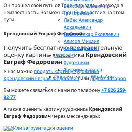
Он прошел свой путь от Тронного зала... до ухода в
Вейсберг Владимир
неизвестность. Возможно, он был счастлив на этом
Григорьевич
пути.
Лабас Александр
Аркадьевич
Крендовский Евграф Федорович
Рабин Оскар Яковлевич
Алисов Михаил
Получить бесплатную предварительную
Александрович
оценку картины художника
Крендовский
Статьи
Евграф Федорович
Художники
Житийная икона
У нас можно
продать картину художника
Оценить через WhatsApp
Крендовский Евграф Федорович
или
других авторов
Вы можете связаться с нами по телефону
+7 926 259-
92-77
А также оценить картину художника
Крендовский
Евграф Федорович
через мессенджеры:
Или загрузите для оценки