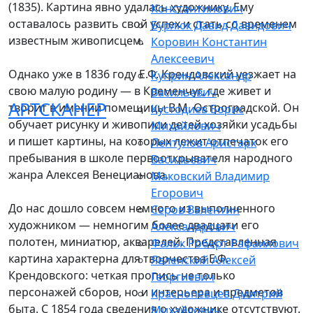
(1835). Картина явно удалась художнику. Ему
Константинович
оставалось развить свой успех и стать со временем
Бурлюк Давид Давидович
известным живописцем.
Коровин Константин
Алексеевич
Однако уже в 1836 году Е.Ф. Крендовский уезжает на
Куприн Александр
свою малую родину — в Кременчуг, где живет и
Васильевич
АРТСКАНЕР
творит в имении помещицы В.М. Остроградской. Он
Кустодиев Борис
обучает рисунку и живописи детей хозяйки усадьбы
Михайлович
и пишет картины, на которых лежит отпечаток его
Лентулов Аристарх
пребывания в школе первооткрывателя народного
Васильевич
жанра Алексея Венецианова.
Маковский Владимир
Егорович
До нас дошло совсем немного из выполненного
Серов Валентин
художником — немногим более двадцати его
Александрович
полотен, миниатюр, акварелей. Представленная
Фальк Роберт Рафаилович
картина характерна для творчества Е.Ф.
Явленский Алексей
Крендовского: четкая пропись не только
Георгиевич
персонажей сборов, но и интерьера и предметов
Краснопевцев Дмитрий
быта. С 1854 года сведения о художнике отсутствуют.
Михайлович