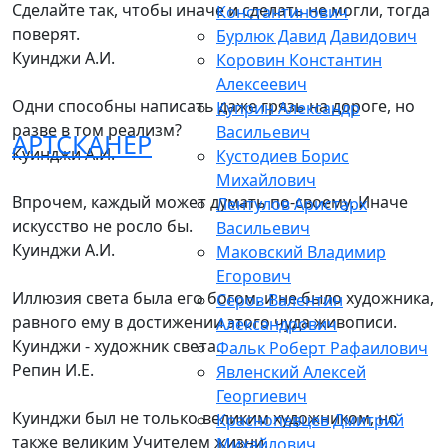
Сделайте так, чтобы иначе и сделать не могли, тогда
Константинович
поверят.
Бурлюк Давид Давидович
Куинджи А.И.
Коровин Константин
Алексеевич
Одни способны написать даже грязь на дороге, но
Куприн Александр
разве в том реализм?
Васильевич
АРТСКАНЕР
Куинджи А.И.
Кустодиев Борис
Михайлович
Впрочем, каждый может думать по-своему. Иначе
Лентулов Аристарх
искусство не росло бы.
Васильевич
Куинджи А.И.
Маковский Владимир
Егорович
Иллюзия света была его богом, и не было художника,
Серов Валентин
равного ему в достижении этого чуда живописи.
Александрович
Куинджи - художник света.
Фальк Роберт Рафаилович
Репин И.Е.
Явленский Алексей
Георгиевич
Куинджи был не только великим художником, но
Краснопевцев Дмитрий
также великим Учителем жизни.
Михайлович