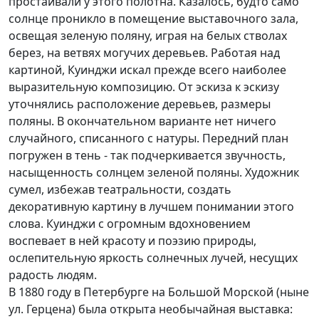
простаивали у этого полотна. Казалось, будто само
солнце проникло в помещение выставочного зала,
освещая зеленую поляну, играя на белых стволах
берез, на ветвях могучих деревьев. Работая над
картиной, Куинджи искал прежде всего наиболее
выразительную композицию. От эскиза к эскизу
уточнялись расположение деревьев, размеры
поляны. В окончательном варианте нет ничего
случайного, списанного с натуры. Передний план
погружен в тень - так подчеркивается звучность,
насыщенность солнцем зеленой поляны. Художник
сумел, избежав театральности, создать
декоративную картину в лучшем понимании этого
слова. Куинджи с огромным вдохновением
воспевает в ней красоту и поэзию природы,
ослепительную яркость солнечных лучей, несущих
радость людям.
В 1880 году в Петербурге на Большой Морской (ныне
ул. Герцена) была открыта необычайная выставка: