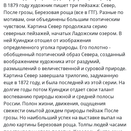
В 1879 году художник пишет три пейзажа: Север,
После грозы, Березовая роща (все в ГТГ). Разные по
мотивам, они объединены большим поэтическим
чувством. Картина Север продолжала серию
северных пейзажей, начатых Ладожским озером. В
ней Куинджи отошел от изображения
определенного уголка природы. Его полотно -
обобщенный поэтический образ Севера, созданный
воображением художника итог раздумий,
размышлений о величественной и суровой природе.
Картина Север завершала трилогию, задуманную
еще в 1872 году, и была последней из этой серии. На
долгие годы потом Куинджи отдает свои талант
воспеванию природы южной и средней полосы
России. Полон жизни, движения, ощущения
свежести омытой дождем природы пейзаж После
грозы. Но наибольший успех на выставке выпал на
долю картины Березовая роща. Толпы людей часами