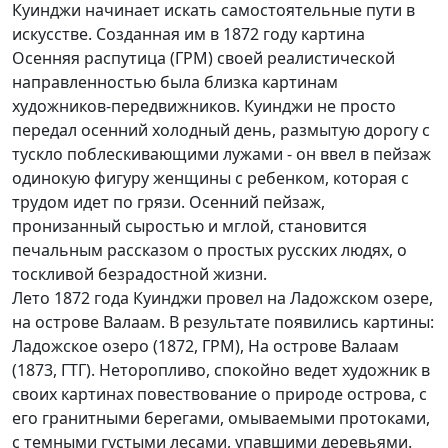
Куинджи начинает искать самостоятельные пути в
искусстве. Созданная им в 1872 году картина
Осенняя распутица (ГРМ) своей реалистической
направленностью была близка картинам
художников-передвижников. Куинджи не просто
передал осенний холодный день, размытую дорогу с
тускло поблескивающими лужами - он ввел в пейзаж
одинокую фигуру женщины с ребенком, которая с
трудом идет по грязи. Осенний пейзаж,
пронизанный сыростью и мглой, становится
печальным рассказом о простых русских людях, о
тоскливой безрадостной жизни.
Лето 1872 года Куинджи провел на Ладожском озере,
на острове Валаам. В результате появились картины:
Ладожское озеро (1872, ГРМ), На острове Валаам
(1873, ГТГ). Неторопливо, спокойно ведет художник в
своих картинах повествование о природе острова, с
его гранитными берегами, омываемыми протоками,
с темными густыми лесами, упавшими деревьями.