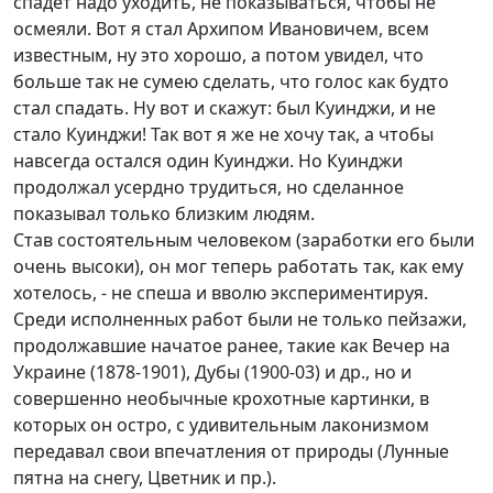
спадет надо уходить, не показываться, чтобы не
осмеяли. Вот я стал Архипом Ивановичем, всем
известным, ну это хорошо, а потом увидел, что
больше так не сумею сделать, что голос как будто
стал спадать. Ну вот и скажут: был Куинджи, и не
стало Куинджи! Так вот я же не хочу так, а чтобы
навсегда остался один Куинджи. Но Куинджи
продолжал усердно трудиться, но сделанное
показывал только близким людям.
Став состоятельным человеком (заработки его были
очень высоки), он мог теперь работать так, как ему
хотелось, - не спеша и вволю экспериментируя.
Среди исполненных работ были не только пейзажи,
продолжавшие начатое ранее, такие как Вечер на
Украине (1878-1901), Дубы (1900-03) и др., но и
совершенно необычные крохотные картинки, в
которых он остро, с удивительным лаконизмом
передавал свои впечатления от природы (Лунные
пятна на снегу, Цветник и пр.).