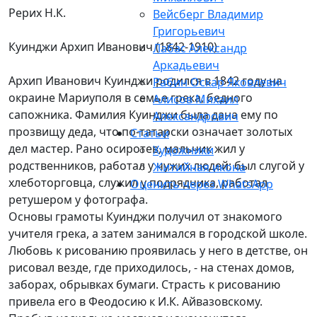
Рерих Н.К.
Вейсберг Владимир
Григорьевич
Куинджи Архип Иванович (1842-1910)
Лабас Александр
Аркадьевич
Архип Иванович Куинджи родился в 1842 году на
Рабин Оскар Яковлевич
окраине Мариуполя в семье грека, бедного
Алисов Михаил
сапожника. Фамилия Куинджи была дана ему по
Александрович
прозвищу деда, что по-татарски означает золотых
Статьи
дел мастер. Рано осиротев, мальчик жил у
Художники
родственников, работал у чужих людей: был слугой у
Житийная икона
хлеботорговца, служил у подрядчика, работал
Оценить через WhatsApp
ретушером у фотографа.
Основы грамоты Куинджи получил от знакомого
учителя грека, а затем занимался в городской школе.
Любовь к рисованию проявилась у него в детстве, он
рисовал везде, где приходилось, - на стенах домов,
заборах, обрывках бумаги. Страсть к рисованию
привела его в Феодосию к И.К. Айвазовскому.