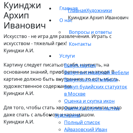
Куинджи
Главная
Главная
Художники
Архип
Куинджи Архип Иванович
О нас
Иванович
Вопросы и ответы
Искусство - не игра для развлечения. Играть с
искусством - тяжелый грех!
Контакты
Куинджи А.И.
Услуги
Картину следует писать от себя, наизусть, на
Выкуп картин
основании знаний, приобретенных на этюде. В
Выкуп антикварной мебели
картине должно быть внутреннее, то есть мысль,
Выкуп элитной мебели
художественное содержание.
Выкуп будийских статуэток
Куинджи А.И.
в Москве
Оценка и скупка икон
Для того, чтобы стать хорошим художником, надо
Оценка и скупка картин
даже спать с альбомом и карандашом.
Художники
Куинджи А.И.
Полный список
Айвазовский Иван