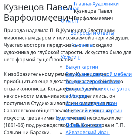
Главная
Художники
Кузнецов Павел
Главная
Кузнецов Павел
Варфоломеевич
Варфоломеевич
О нас
Природа наделила П. В. Кузнецова блестящим
Вопросы и ответы
живописным даром и неиссякаемой энергией души.
Чувство восторга перед жизнью не покидало
Контакты
художника до глубокой старости. Искусство было для
Услуги
него формой существования.
Выкуп картин
К изобразительному ремеслу Кузнецов мог
Выкуп антикварной мебели
приобщиться еще в детстве, в мастерской своего
Выкуп элитной мебели
отца-иконописца. Когда художественные
Выкуп будийских статуэток
наклонности мальчика ясно определились, он
в Москве
поступил в Студию живописи и рисования при
Оценка и скупка икон
Саратовском обществе любителей изящных
Оценка и скупка картин
искусств, где занимался в течение нескольких лет
Художники
(1891-96) под руководством В. В. Коновалова и Г. П.
Полный список
Сальви-ни-Баракки.
Айвазовский Иван