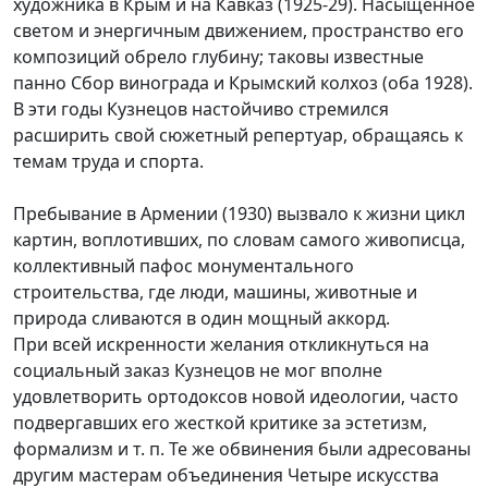
художника в Крым и на Кавказ (1925-29). Насыщенное
светом и энергичным движением, пространство его
композиций обрело глубину; таковы известные
панно Сбор винограда и Крымский колхоз (оба 1928).
В эти годы Кузнецов настойчиво стремился
расширить свой сюжетный репертуар, обращаясь к
темам труда и спорта.
Пребывание в Армении (1930) вызвало к жизни цикл
картин, воплотивших, по словам самого живописца,
коллективный пафос монументального
строительства, где люди, машины, животные и
природа сливаются в один мощный аккорд.
При всей искренности желания откликнуться на
социальный заказ Кузнецов не мог вполне
удовлетворить ортодоксов новой идеологии, часто
подвергавших его жесткой критике за эстетизм,
формализм и т. п. Те же обвинения были адресованы
другим мастерам объединения Четыре искусства