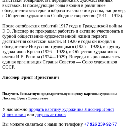
Выставки Товарищества передвижных художественных
выставок. В последующие годы входил в различные
объединения мастеров изобразительного искусства, например,
в Общество художников Свободное творчество (1911—1918).
После октябрьских событий 1917 года и Гражданской войны
Э.Э. Лисснер не прекращал работать и активно участвовать в
бурной общественно-художественной жизни первого
десятилетия советской власти. В 1920-е годы он входил в
объединение Искусство трудящимся (1925—1928), в группу
художников Крыло (1926—1928), в Общество художников
имени И.Е. Репина (1924—1929). Впереди вырисовывалась
единая организация Страны Советов — Союз художников
СССР.
Лисснер Эрнст Эрнестович
Получить бесплатную предварительную оценку картины художника
Лисснер Эрнст Эрнестович
У нас можно
продать картину художника Лисснер Эрнст
Эрнестович
или
других авторов
Вы можете связаться с нами по телефону
+7 926 259-92-77