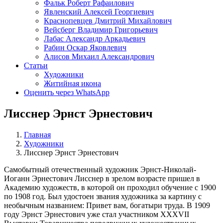
Фальк Роберт Рафаилович
Явленский Алексей Георгиевич
Краснопевцев Дмитрий Михайлович
Вейсберг Владимир Григорьевич
Лабас Александр Аркадьевич
Рабин Оскар Яковлевич
Алисов Михаил Александрович
Статьи
Художники
Житийная икона
Оценить через WhatsApp
Лисснер Эрнст Эрнестович
Главная
Художники
Лисснер Эрнст Эрнестович
Самобытный отечественный художник Эрнст-Николай-
Иоганн Эрнестович Лисснер в зрелом возрасте пришел в
Академию художеств, в которой он проходил обучение с 1900
по 1908 год. Был удостоен звания художника за картину с
необычным названием: Привет вам, богатыри труда. В 1909
году Эрнст Эрнестович уже стал участником XXXVII