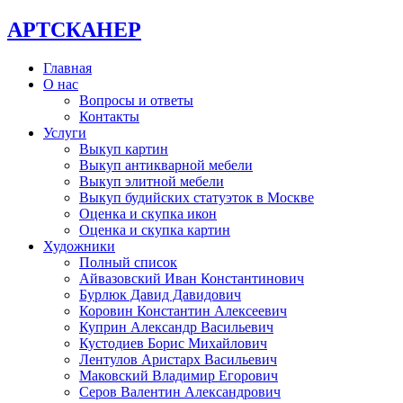
АРТСКАНЕР
Главная
О нас
Вопросы и ответы
Контакты
Услуги
Выкуп картин
Выкуп антикварной мебели
Выкуп элитной мебели
Выкуп будийских статуэток в Москве
Оценка и скупка икон
Оценка и скупка картин
Художники
Полный список
Айвазовский Иван Константинович
Бурлюк Давид Давидович
Коровин Константин Алексеевич
Куприн Александр Васильевич
Кустодиев Борис Михайлович
Лентулов Аристарх Васильевич
Маковский Владимир Егорович
Серов Валентин Александрович