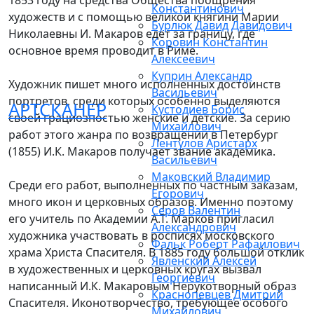
1853 году на средства Общества поощрения
Константинович
художеств и с помощью великой княгини Марии
Бурлюк Давид Давидович
Николаевны И. Макаров едет за границу, где
Коровин Константин
основное время проводит в Риме.
Алексеевич
Куприн Александр
Художник пишет много исполненных достоинств
Васильевич
портретов, среди которых особенно выделяются
АРТСКАНЕР
Кустодиев Борис
своей грациозностью женские и детские. За серию
Михайлович
работ этого жанра по возвращении в Петербург
Лентулов Аристарх
(1855) И.К. Макаров получает звание академика.
Васильевич
Маковский Владимир
Среди его работ, выполненных по частным заказам,
Егорович
много икон и церковных образов. Именно поэтому
Серов Валентин
его учитель по Академии А.Т. Марков пригласил
Александрович
художника участвовать в росписях московского
Фальк Роберт Рафаилович
храма Христа Спасителя. В 1885 году большой отклик
Явленский Алексей
в художественных и церковных кругах вызвал
Георгиевич
написанный И.К. Макаровым Нерукотворный образ
Краснопевцев Дмитрий
Спасителя. Иконотворчество, требующее особого
Михайлович