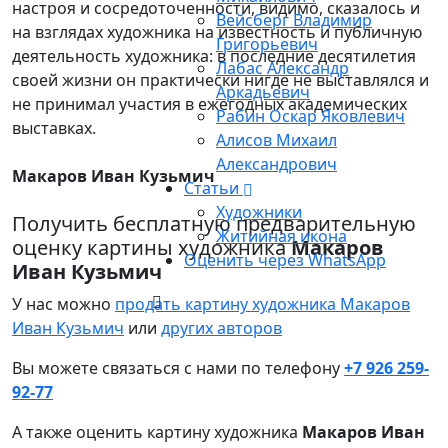
настроя и сосредоточенности, видимо, сказалось и
Вейсберг Владимир
на взглядах художника на известность и публичную
Григорьевич
деятельность художника: в последние десятилетия
Лабас Александр
своей жизни он практически нигде не выставлялся и
Аркадьевич
не принимал участия в ежегодных академических
Рабин Оскар Яковлевич
выставках.
Алисов Михаил
Александрович
Макаров Иван Кузьмич
Статьи
Художники
Получить бесплатную предварительную
Житийная икона
оценку картины художника
Макаров
Оценить через WhatsApp
Иван Кузьмич
У нас можно
продать картину художника Макаров
Иван Кузьмич
или
других авторов
Вы можете связаться с нами по телефону
+7 926 259-
92-77
А также оценить картину художника
Макаров Иван