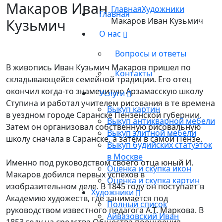
Макаров Иван
Главная
Художники
Главная
Кузьмич
Макаров Иван Кузьмич
О нас
Вопросы и ответы
В живопись Иван Кузьмич Макаров пришел по
Контакты
складывающейся семейной традиции. Его отец
окончил когда-то знаменитую Арзамасскую школу
Услуги
Ступина и работал учителем рисования в те времена
Выкуп картин
в уездном городе Саранске Пензенской губернии.
Выкуп антикварной мебели
Затем он организовал собственную рисовальную
Выкуп элитной мебели
школу сначала в Саранске, а затем в самой Пензе.
Выкуп будийских статуэток
в Москве
Именно под руководством своего отца юный И.
Оценка и скупка икон
Макаров добился первых успехов в
Оценка и скупка картин
изобразительном деле. В 1845 году он поступает в
Художники
Академию художеств, где занимается под
Полный список
руководством известного педагога А.Т. Маркова. В
Айвазовский Иван