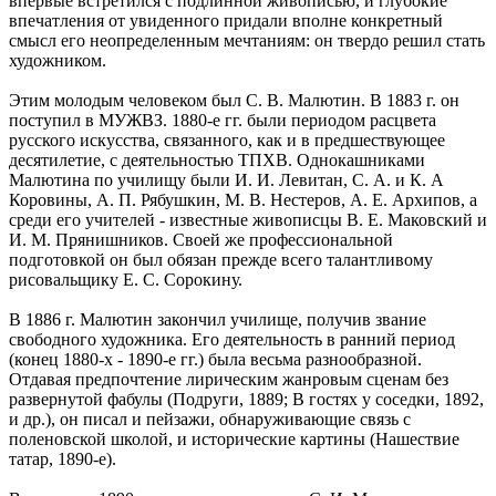
впервые встретился с подлинной живописью, и глубокие
впечатления от увиденного придали вполне конкретный
смысл его неопределенным мечтаниям: он твердо решил стать
художником.
Этим молодым человеком был С. В. Малютин. В 1883 г. он
поступил в МУЖВЗ. 1880-е гг. были периодом расцвета
русского искусства, связанного, как и в предшествующее
десятилетие, с деятельностью ТПХВ. Однокашниками
Малютина по училищу были И. И. Левитан, С. А. и К. А
Коровины, А. П. Рябушкин, М. В. Нестеров, А. Е. Архипов, а
среди его учителей - известные живописцы В. Е. Маковский и
И. М. Прянишников. Своей же профессиональной
подготовкой он был обязан прежде всего талантливому
рисовальщику Е. С. Сорокину.
В 1886 г. Малютин закончил училище, получив звание
свободного художника. Его деятельность в ранний период
(конец 1880-х - 1890-е гг.) была весьма разнообразной.
Отдавая предпочтение лирическим жанровым сценам без
развернутой фабулы (Подруги, 1889; В гостях у соседки, 1892,
и др.), он писал и пейзажи, обнаруживающие связь с
поленовской школой, и исторические картины (Нашествие
татар, 1890-е).