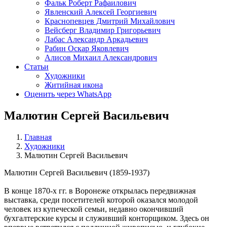
Фальк Роберт Рафаилович
Явленский Алексей Георгиевич
Краснопевцев Дмитрий Михайлович
Вейсберг Владимир Григорьевич
Лабас Александр Аркадьевич
Рабин Оскар Яковлевич
Алисов Михаил Александрович
Статьи
Художники
Житийная икона
Оценить через WhatsApp
Малютин Сергей Васильевич
Главная
Художники
Малютин Сергей Васильевич
Малютин Сергей Васильевич (1859-1937)
В конце 1870-х гг. в Воронеже открылась передвижная
выставка, среди посетителей которой оказался молодой
человек из купеческой семьи, недавно окончивший
бухгалтерские курсы и служивший конторщиком. Здесь он