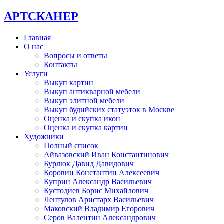
АРТСКАНЕР
Главная
О нас
Вопросы и ответы
Контакты
Услуги
Выкуп картин
Выкуп антикварной мебели
Выкуп элитной мебели
Выкуп будийских статуэток в Москве
Оценка и скупка икон
Оценка и скупка картин
Художники
Полный список
Айвазовский Иван Константинович
Бурлюк Давид Давидович
Коровин Константин Алексеевич
Куприн Александр Васильевич
Кустодиев Борис Михайлович
Лентулов Аристарх Васильевич
Маковский Владимир Егорович
Серов Валентин Александрович