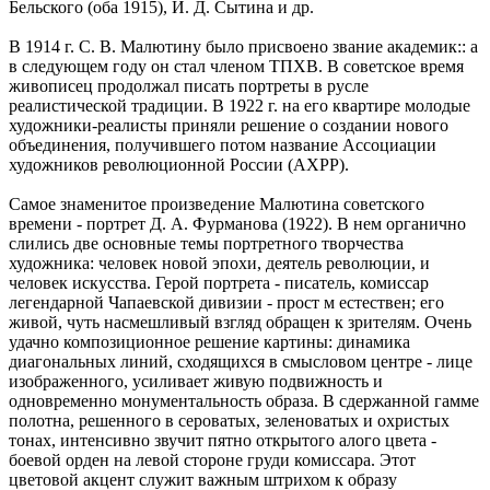
Бельского (оба 1915), И. Д. Сытина и др.
В 1914 г. С. В. Малютину было присвоено звание академик:: а
в следующем году он стал членом ТПХВ. В советское время
живописец продолжал писать портреты в русле
реалистической традиции. В 1922 г. на его квартире молодые
художники-реалисты приняли решение о создании нового
объединения, получившего потом название Ассоциации
художников революционной России (АХРР).
Самое знаменитое произведение Малютина советского
времени - портрет Д. А. Фурманова (1922). В нем органично
слились две основные темы портретного творчества
художника: человек новой эпохи, деятель революции, и
человек искусства. Герой портрета - писатель, комиссар
легендарной Чапаевской дивизии - прост м естествен; его
живой, чуть насмешливый взгляд обращен к зрителям. Очень
удачно композиционное решение картины: динамика
диагональных линий, сходящихся в смысловом центре - лице
изображенного, усиливает живую подвижность и
одновременно монументальность образа. В сдержанной гамме
полотна, решенного в сероватых, зеленоватых и охристых
тонах, интенсивно звучит пятно открытого алого цвета -
боевой орден на левой стороне груди комиссара. Этот
цветовой акцент служит важным штрихом к образу