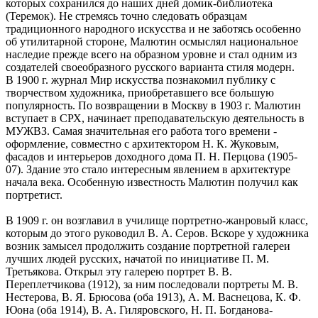
которых сохранился до наших дней домик-библиотека
(Теремок). Не стремясь точно следовать образцам
традиционного народного искусства и не заботясь особенно
об утилитарной стороне, Малютин осмыслял национальное
наследие прежде всего на образном уровне и стал одним из
создателей своеобразного русского варианта стиля модерн.
В 1900 г. журнал Мир искусства познакомил публику с
творчеством художника, приобретавшего все большую
популярность. По возвращении в Москву в 1903 г. Малютин
вступает в СРХ, начинает преподавательскую деятельность в
МУЖВЗ. Самая значительная его работа того времени -
оформление, совместно с архитектором Н. К. Жуковым,
фасадов и интерьеров доходного дома П. Н. Перцова (1905-
07). Здание это стало интересным явлением в архитектуре
начала века. Особенную известность Малютин получил как
портретист.
В 1909 г. он возглавил в училище портретно-жанровый класс,
которым до этого руководил В. А. Серов. Вскоре у художника
возник замысел продолжить создание портретной галереи
лучших людей русских, начатой по инициативе П. М.
Третьякова. Открыл эту галерею портрет В. В.
Переплетчикова (1912), за ним последовали портреты М. В.
Нестерова, В. Я. Брюсова (оба 1913), А. М. Васнецова, К. Ф.
Юона (оба 1914), В. А. Гиляровского, Н. П. Богданова-