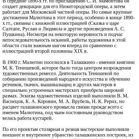
В середине 1890-х гг. по приглашению С. И. Мамонтова он
создает декорации для его Нижегородской оперы, а затем
работает для Московской частной оперы. Но самые крупные
достижения Малютина в этот период, особенно в конце 1890-
х гг., связаны с книжной иллюстрацией (Сказка о царе
Салтапе, Руслан и Людмила и другие произведения А. С.
Пушкина). Несмотря на некоторую неровность и подчас
непоследовательность исканий, работы художника в этой
области стали важным шагом вперед по сравнению с
иллюстрацией второй половины XIX в.
В 1900 г. Малютин поселился в Талашкино - имении княгини
М. К. Тенишевой, которое было тогда центром возрождения
художественных ремесел. Деятельность Тенишевой по
собиранию произведений народного искусства и обучению
резчиков, ткачих, вышивальщиц и других мастеров в
специально устроенных мастерских приобрела широкий
размах. Эскизы художественных изделий выполняли В. М.
Васнецов, К. А. Коровин, М. А. Врубель, Н. К. Рерих, но
расцвет талашкинского промысла связан прежде всего с
именем Малютина, под чьим постоянным руководством
велась работа кустарей.
По его проектам столярная и резная мастерские выполняли
внешнее и внутреннее убранство талашкинских построек, из