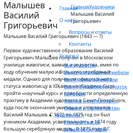
Малышев
Главная
Художники
Главная
Василий
Малышев Василий
О нас
Григорьевич
Григорьевич
Вопросы и ответы
Малышев Василий Григорьевич (1843 — ?)
Контакты
Первое художественное образование Василий
Услуги
Григорьевич Малышев получил в Московском
училище живописи, ваяния и зодчества, имея по
Выкуп картин
ходу обучения малую и большую серебряные
Выкуп антикварной мебели
медали. Однако для получения официального
Выкуп элитной мебели
статуса живописцу в XIX веке необходимо было
Выкуп будийских статуэток
пройти «научный курс» и приобрести определенную
в Москве
практику в Академии художеств в Санкт-Петербурге,
Оценка и скупка икон
куда после окончания училища и отправился
Оценка и скупка картин
Василий Малышев. С 1872 по 1875 год он был
Художники
учеником Академии, успев получить в 1874 году
Полный список
большую серебряную медаль. В 1875 году В.Г.
Айвазовский Иван