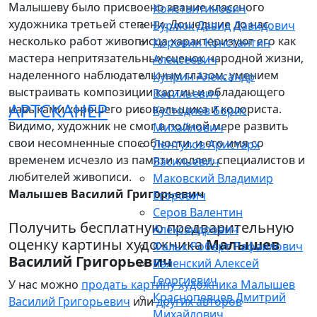
Малышеву было присвоено звание классного
Константинович
художника третьей степени. Дошедшие до нас
Бурлюк Давид Давидович
несколько работ живописца характеризуют его как
Коровин Константин
мастера непритязательных сценок народной жизни,
Алексеевич
наделенного наблюдательным глазом, умением
Куприн Александр
выстраивать композиции картин и обладающего
Васильевич
АРТСКАНЕР
навыками хорошего рисовальщика и колориста.
Кустодиев Борис
Видимо, художник не смог в полной мере развить
Михайлович
свои несомненные способности, и его имя со
Лентулов Аристарх
временем исчезло из памяти коллег, специалистов и
Васильевич
любителей живописи.
Маковский Владимир
Малышев Василий Григорьевич
Егорович
Серов Валентин
Получить бесплатную предварительную
Александрович
оценку картины художника
Малышев
Фальк Роберт Рафаилович
Василий Григорьевич
Явленский Алексей
Георгиевич
У нас можно
продать картину художника Малышев
Краснопевцев Дмитрий
Василий Григорьевич
или
других авторов
Михайлович