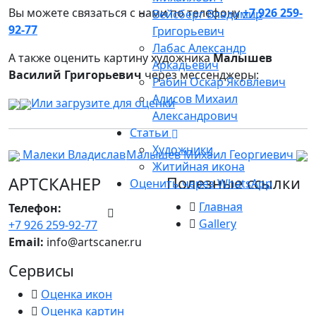
Вы можете связаться с нами по телефону
+7 926 259-
Вейсберг Владимир
92-77
Григорьевич
Лабас Александр
А также оценить картину художника
Малышев
Аркадьевич
Василий Григорьевич
через мессенджеры:
Рабин Оскар Яковлевич
Алисов Михаил
Или загрузите для оценки
Александрович
Статьи
Художники
Малеки Владислав
Малышев Михаил Георгиевич
Житийная икона
АРТСКАНЕР
Полезные ссылки
Оценить через WhatsApp
Главная
Телефон:
Gallery
+7 926 259-92-77
Email:
info@artscaner.ru
Сервисы
Оценка икон
Оценка картин