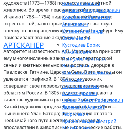
художеств (1773—1788) по классу ландшафтной
Константинович
живописи. Во время пенсионерской поездки в
Бурлюк Давид Давидович
Италию (1788—1794) пишет пейзажи Рима и его
Коровин Константин
окрестностей, за которые он получает высокую
Алексеевич
оценку по возвращении художника в Петербург. Ему
Куприн Александр
присваивают звание академика (1795).
Васильевич
АРТСКАНЕР
Кустодиев Борис
Авторитет и известность А.П. Мартынова приносят
Михайлович
ему многочисленные заказы от императорской
Лентулов Аристарх
семьи и знатных вельмож на роспись дворцов в
Васильевич
Павловске, Гатчине, Царском Селе. В эти же годы он
Маковский Владимир
увлекается графикой. В 1804 году художник
Егорович
совершает свое первое путешествие по южным
Серов Валентин
областям России. В 1805 году его приглашают в
Александрович
качестве художника в российское посольство в
Фальк Роберт Рафаилович
Китай (художник проделал долгий путь до Урги —
Явленский Алексей
нынешнего Улан-Батора). Впечатления от этого
Георгиевич
необычайного путешествия реализовались
Краснопевцев Дмитрий
впоследствии в живописные и графические работы.
Михайлович