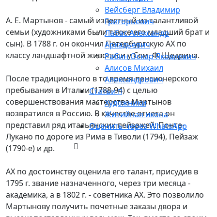
Вейсберг Владимир
А. Е. Мартынов - самый известный из талантливой
Григорьевич
семьи (художниками были также его младший брат и
Лабас Александр
сын). В 1788 г. он окончил Петербургскую АХ по
Аркадьевич
классу ландшафтной живописи у Сем. Ф. Щедрина.
Рабин Оскар Яковлевич
Алисов Михаил
После традиционного в то время пенсионерского
Александрович
пребывания в Италии (1788-94) с целью
Статьи
совершенствования мастерства Мартынов
Художники
возвратился в Россию. В качестве отчета он
Житийная икона
представил ряд итальянских пейзажей: Понте-
Оценить через WhatsApp
Лукано по дороге из Рима в Тиволи (1794), Пейзаж
(1790-е) и др.
АХ по достоинству оценила его талант, присудив в
1795 г. звание назначенного, через три месяца -
академика, а в 1802 г. - советника АХ. Это позволило
Мартынову получить почетные заказы двора и