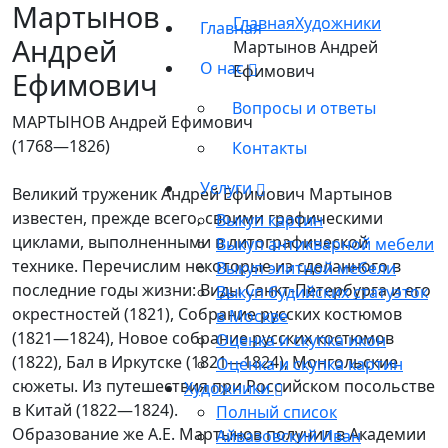
Мартынов
Главная
Художники
Главная
Андрей
Мартынов Андрей
О нас
Ефимович
Ефимович
Вопросы и ответы
МАРТЫНОВ Андрей Ефимович
(1768—1826)
Контакты
Услуги
Великий труженик Андрей Ефимович Мартынов
известен, прежде всего, своими графическими
Выкуп картин
циклами, выполненными в литографической
Выкуп антикварной мебели
технике. Перечислим некоторые из сделанного в
Выкуп элитной мебели
последние годы жизни: Виды Санкт-Петербурга и его
Выкуп будийских статуэток
окрестностей (1821), Собрание русских костюмов
в Москве
(1821—1824), Новое собрание русских костюмов
Оценка и скупка икон
(1822), Бал в Иркутске (1821—1824), Монгольские
Оценка и скупка картин
сюжеты. Из путешествия при Российском посольстве
Художники
в Китай (1822—1824).
Полный список
Образование же А.Е. Мартынов получил в Академии
Айвазовский Иван