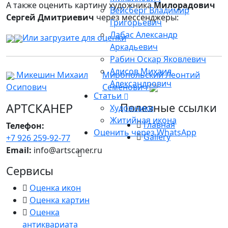
А также оценить картину художника
Милорадович
Вейсберг Владимир
Сергей Дмитриевич
через мессенджеры:
Григорьевич
Лабас Александр
Или загрузите для оценки
Аркадьевич
Рабин Оскар Яковлевич
Алисов Михаил
Микешин Михаил
Миропольский Леонтий
Александрович
Осипович
Семенович
Статьи
АРТСКАНЕР
Полезные ссылки
Художники
Житийная икона
Главная
Телефон:
Оценить через WhatsApp
Gallery
+7 926 259-92-77
Email:
info@artscaner.ru
Сервисы
Оценка икон
Оценка картин
Оценка
антиквариата