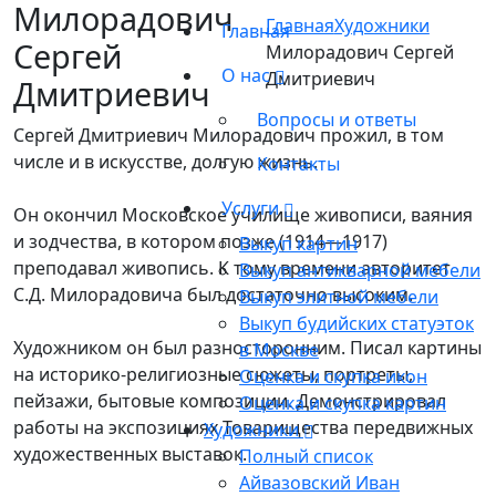
Милорадович
Главная
Художники
Главная
Сергей
Милорадович Сергей
О нас
Дмитриевич
Дмитриевич
Вопросы и ответы
Сергей Дмитриевич Милорадович прожил, в том
числе и в искусстве, долгую жизнь.
Контакты
Услуги
Он окончил Московское училище живописи, ваяния
и зодчества, в котором позже (1914—1917)
Выкуп картин
преподавал живопись. К тому времени авторитет
Выкуп антикварной мебели
С.Д. Милорадовича был достаточно высоким.
Выкуп элитной мебели
Выкуп будийских статуэток
Художником он был разносторонним. Писал картины
в Москве
на историко-религиозные сюжеты, портреты,
Оценка и скупка икон
пейзажи, бытовые композиции. Демонстрировал
Оценка и скупка картин
работы на экспозициях Товарищества передвижных
Художники
художественных выставок.
Полный список
Айвазовский Иван