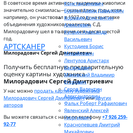
В советское время активность академика живописи
Константинович
значительно снизилась — сказывались годы, хотя,
Бурлюк Давид Давидович
например, он участвовал в 1927 году на выставке
Коровин Константин
объединения художников-реалистов. С.Д.
Алексеевич
Милорадовичу шел в то время семьдесят шестой
Куприн Александр
год.
Васильевич
АРТСКАНЕР
Кустодиев Борис
Милорадович Сергей Дмитриевич
Михайлович
Лентулов Аристарх
Получить бесплатную предварительную
Васильевич
оценку картины художника
Маковский Владимир
Милорадович Сергей Дмитриевич
Егорович
Серов Валентин
У нас можно
продать картину художника
Александрович
Милорадович Сергей Дмитриевич
или
других
Фальк Роберт Рафаилович
авторов
Явленский Алексей
Вы можете связаться с нами по телефону
+7 926 259-
Георгиевич
92-77
Краснопевцев Дмитрий
Михайлович