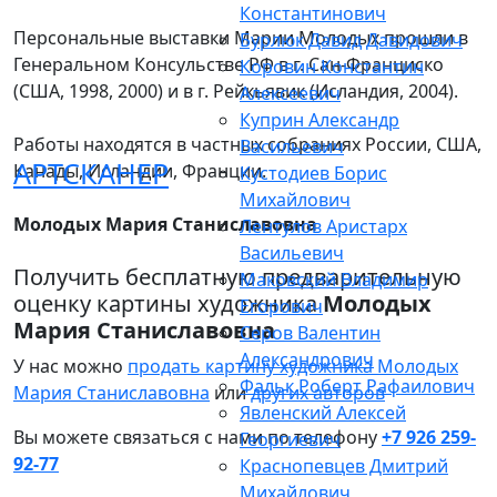
Константинович
Персональные выставки Марии Молодых прошли в
Бурлюк Давид Давидович
Генеральном Консульстве РФ в г. Сан-Франциско
Коровин Константин
(США, 1998, 2000) и в г. Рейкьявик (Исландия, 2004).
Алексеевич
Куприн Александр
Работы находятся в частных собраниях России, США,
Васильевич
АРТСКАНЕР
Канады, Исландии, Франции.
Кустодиев Борис
Михайлович
Молодых Мария Станиславовна
Лентулов Аристарх
Васильевич
Получить бесплатную предварительную
Маковский Владимир
оценку картины художника
Молодых
Егорович
Мария Станиславовна
Серов Валентин
Александрович
У нас можно
продать картину художника Молодых
Фальк Роберт Рафаилович
Мария Станиславовна
или
других авторов
Явленский Алексей
Вы можете связаться с нами по телефону
+7 926 259-
Георгиевич
92-77
Краснопевцев Дмитрий
Михайлович