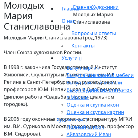
Молодых
Главная
Художники
Главная
Мария
Молодых Мария
О нас
Станиславовна
Станиславовна
Вопросы и ответы
Молодых Мария Станиславовна (род.1973)
Контакты
Член Союза художников России.
Услуги
В 1998 г. закончила Государственный Институт
Выкуп картин
Живописи, Скульптуры и Архитектуры им. И.Е.
Выкуп антикварной мебели
Репина в Санкт-Петербурге под руководством
Выкуп элитной мебели
профессоров Ю.М. Непринцева и О.А. Еремеева
Выкуп будийских статуэток
(диплом работа «Свадьба в провинциальном
в Москве
городке»).
Оценка и скупка икон
Оценка и скупка картин
В 2006 году окончила творческую аспирантуру МГХИ
Художники
им. В.И. Сурикова в Москве (руководитель профессор
Полный список
В.М. Сидорова).
Айвазовский Иван