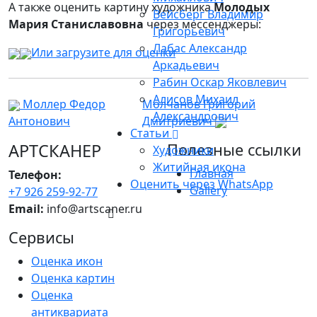
А также оценить картину художника
Молодых
Вейсберг Владимир
Мария Станиславовна
через мессенджеры:
Григорьевич
Лабас Александр
Или загрузите для оценки
Аркадьевич
Рабин Оскар Яковлевич
Алисов Михаил
Моллер Федор
Молчанов Григорий
Александрович
Антонович
Дмитриевич
Статьи
АРТСКАНЕР
Полезные ссылки
Художники
Житийная икона
Главная
Телефон:
Оценить через WhatsApp
Gallery
+7 926 259-92-77
Email:
info@artscaner.ru
Сервисы
Оценка икон
Оценка картин
Оценка
антиквариата