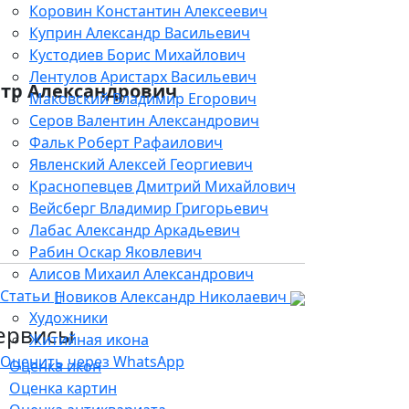
Коровин Константин Алексеевич
Куприн Александр Васильевич
Кустодиев Борис Михайлович
Лентулов Аристарх Васильевич
етр Александрович
Маковский Владимир Егорович
Серов Валентин Александрович
Фальк Роберт Рафаилович
Явленский Алексей Георгиевич
Краснопевцев Дмитрий Михайлович
Вейсберг Владимир Григорьевич
Лабас Александр Аркадьевич
Рабин Оскар Яковлевич
Алисов Михаил Александрович
Статьи
Новиков Александр Николаевич
Художники
ервисы
Житийная икона
Оценить через WhatsApp
Оценка икон
Оценка картин