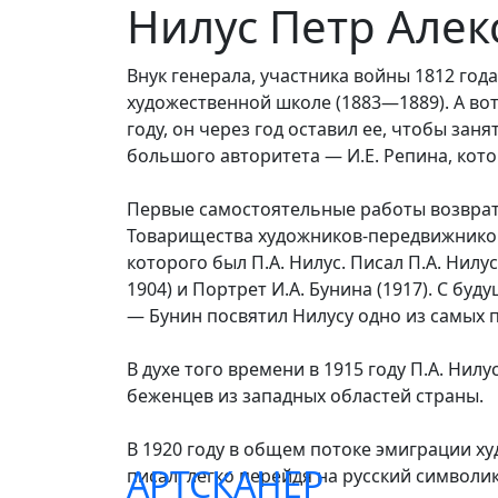
Нилус Петр Але
Внук генерала, участника войны 1812 год
художественной школе (1883—1889). А вот 
году, он через год оставил ее, чтобы за
большого авторитета — И.Е. Репина, кото
Первые самостоятельные работы возврати
Товарищества художников-передвижников
которого был П.А. Нилус. Писал П.А. Нил
1904) и Портрет И.А. Бунина (1917). С 
— Бунин посвятил Нилусу одно из самых
В духе того времени в 1915 году П.А. Ни
беженцев из западных областей страны.
В 1920 году в общем потоке эмиграции ху
АРТСКАНЕР
писал, легко перейдя на русский символи