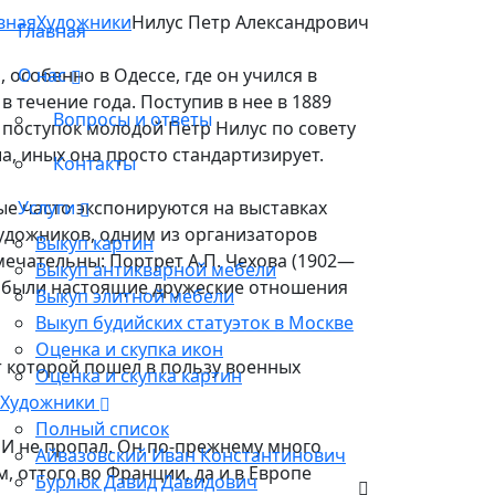
вная
Художники
Нилус Петр Александрович
Главная
 особенно в Одессе, где он учился в
О нас
в течение года. Поступив в нее в 1889
Вопросы и ответы
 поступок молодой Петр Нилус по совету
а, иных она просто стандартизирует.
Контакты
е часто экспонируются на выставках
Услуги
удожников, одним из организаторов
Выкуп картин
имечательны: Портрет А.П. Чехова (1902—
Выкуп антикварной мебели
ка были настоящие дружеские отношения
Выкуп элитной мебели
Выкуп будийских статуэток в Москве
Оценка и скупка икон
от которой пошел в пользу военных
Оценка и скупка картин
Художники
Полный список
. И не пропал. Он по-прежнему много
Айвазовский Иван Константинович
, оттого во Франции, да и в Европе
Бурлюк Давид Давидович