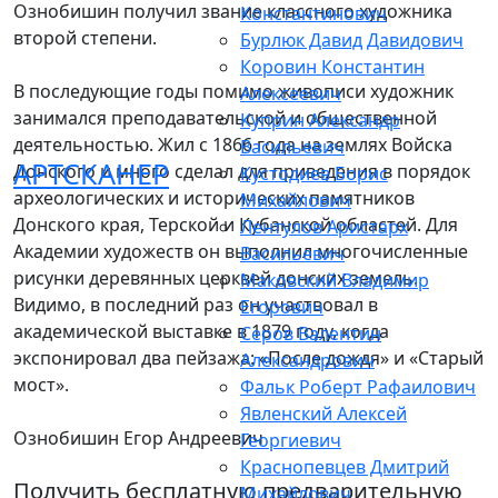
Ознобишин получил звание классного художника
Константинович
второй степени.
Бурлюк Давид Давидович
Коровин Константин
В последующие годы помимо живописи художник
Алексеевич
занимался преподавательской и общественной
Куприн Александр
деятельностью. Жил с 1866 года на землях Войска
Васильевич
АРТСКАНЕР
Донского и много сделал для приведения в порядок
Кустодиев Борис
археологических и исторических памятников
Михайлович
Донского края, Терской и Кубанской областей. Для
Лентулов Аристарх
Академии художеств он выполнил многочисленные
Васильевич
рисунки деревянных церквей донских земель.
Маковский Владимир
Видимо, в последний раз он участвовал в
Егорович
академической выставке в 1879 году, когда
Серов Валентин
экспонировал два пейзажа: «После дождя» и «Старый
Александрович
мост».
Фальк Роберт Рафаилович
Явленский Алексей
Ознобишин Егор Андреевич
Георгиевич
Краснопевцев Дмитрий
Получить бесплатную предварительную
Михайлович