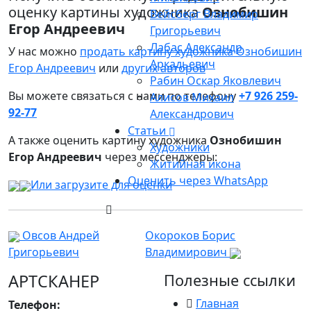
оценку картины художника
Ознобишин
Вейсберг Владимир
Егор Андреевич
Григорьевич
Лабас Александр
У нас можно
продать картину художника Ознобишин
Аркадьевич
Егор Андреевич
или
других авторов
Рабин Оскар Яковлевич
Вы можете связаться с нами по телефону
+7 926 259-
Алисов Михаил
92-77
Александрович
Статьи
А также оценить картину художника
Ознобишин
Художники
Егор Андреевич
через мессенджеры:
Житийная икона
Оценить через WhatsApp
Или загрузите для оценки
Овсов Андрей
Окороков Борис
Григорьевич
Владимирович
АРТСКАНЕР
Полезные ссылки
Главная
Телефон: