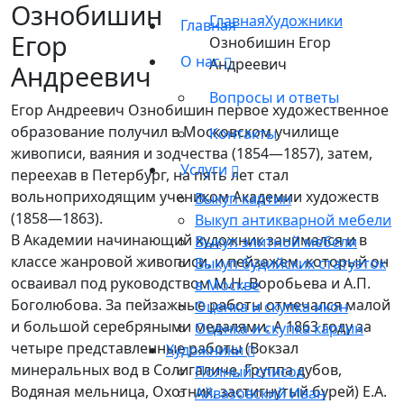
Ознобишин
Главная
Художники
Главная
Егор
Ознобишин Егор
О нас
Андреевич
Андреевич
Вопросы и ответы
Егор Андреевич Ознобишин первое художественное
образование получил в Московском училище
Контакты
живописи, ваяния и зодчества (1854—1857), затем,
Услуги
переехав в Петербург, на пять лет стал
вольноприходящим учеником Академии художеств
Выкуп картин
(1858—1863).
Выкуп антикварной мебели
В Академии начинающий художник занимался и в
Выкуп элитной мебели
классе жанровой живописи, и пейзажем, который он
Выкуп будийских статуэток
осваивал под руководством М.Н. Воробьева и А.П.
в Москве
Боголюбова. За пейзажные работы отмечался малой
Оценка и скупка икон
и большой серебряными медалями. А 1863 году за
Оценка и скупка картин
четыре представленные работы (Вокзал
Художники
минеральных вод в Солигаличе, Группа дубов,
Полный список
Водяная мельница, Охотник, застигнутый бурей) Е.А.
Айвазовский Иван