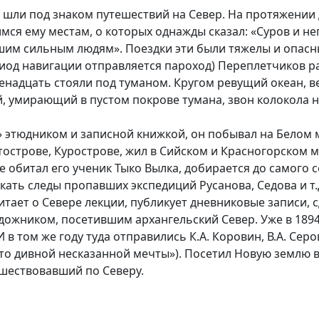
шли под знаком путешествий на Север. На протяжении д
ся ему местам, о которых однажды сказал: «Суров и неп
ьшим сильным людям». Поездки эти были тяжелы и опасн
период навигации отправляется пароход) Переплетчиков 
енадцать стояли под туманом. Кругом ревущий океан, в
 умирающий в пустом покрове тумана, звон колокола на
» этюдником и записной книжкой, он побывал на Белом м
хтострове, Курострове, жил в Сийском и Красногорском
е обитал его ученик Тыко Вылка, добирается до самого
кать следы пропавших экспедиций Русанова, Седова и т
тает о Севере лекции, публикует дневниковые записи, с
ожником, посетившим архангельский Север. Уже в 1894 
 том же году туда отправились К.А. Коровин, В.А. Серов
то дивной несказанной мечты»). Посетил Новую землю в 1
ешествовавший по Северу.