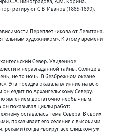
ры С.А. Виноградова, А.М. Корина.
портретируют С.В. Иванов (1885-1890),
зависимости Переплетчикова от Левитана,
тоятельным художником». К этому времени
архангельский Север. Увиденное
елести и неразгаданной тайны. Солнце в
день, не то ночь. В безбрежном океане
». Эта поездка оказала влияние на всю
 он ездит по Архангельскому Северу,
было явлением достаточно необычным.
о он показывал циклы работ:
ежнему оставалась тема Севера. В своих
ми, показывает его селения с высокими
 реками (когда «вокруг все слишком уж