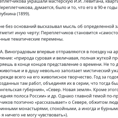
реплетчикова украшали мастерскую И.И. Левитана, кварти
плетчикова, думается, было и то, что его в 90-е годы 
олубкина (1899).
ь не без оснований высказывал мысль об определенной 
 отметит иную черту: Переплетчиков становится «самос
енные тематические перемены.
 С.А. Виноградовым впервые отправляются в поездку на 
ение: «природа суровая и величавая, полная жуткой пр
теряешь в конце концов представление о времени. Не то 
ивотные и в душу невольно заползает мистический ужас
жде всего на его живописное творчество. Год за годом
созданных там работ, объединяя их в серии, что тогда 
ангельская губерния», «Север. Новая земля». Кроме этог
едняя полоса России» и др. Однако главной темой по-пр
чиков поэтично «рассказывает» о Севере, обжитом людь
инными монастырями, спокойными, а иногда и бурными,
я ничего не могу чувствовать»).