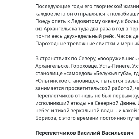
Последующие годы его творческой жизни 
каждое лето он отправлялся к полюбившим
Поеду опять к Ледовитому океану, к бол
(из Архангельска туда два раза в год в 
почти весь двухнедельный рейс. Часов дв
Пароходные тревожные свистки и мерный,
В странствиях по Северу, «вооружившись
Архангельске, Гороховце, Усть-Пинеге, У
становище «самоедов» «Белужья губа», гд
«Ольгинское становище», пытается разыс
занимается просветительской работой, чи
Переплетчиков отнюдь не был первым худ
исполнивший этюды на Северной Двине. И в
небес и тихой зеркальной воды… и какой-
Борисов, с этого времени постоянно пут
Переплетчиков Василий Васильевич