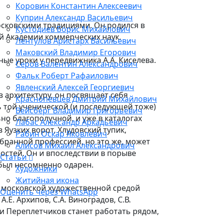
Коровин Константин Алексеевич
Куприн Александр Васильевич
сковскими традициями. Он родился в
Кустодиев Борис Михайлович
й Академии коммерческих наук.
Лентулов Аристарх Васильевич
Маковский Владимир Егорович
ные уроки у передвижника А.А. Киселева.
Серов Валентин Александрович
Фальк Роберт Рафаилович
Явленский Алексей Георгиевич
 архитектуру, он посвящает себя
Краснопевцев Дмитрий Михайлович
ь той ученической (и последующей тоже)
Вейсберг Владимир Григорьевич
но благополучной, и уже в каталогах
Лабас Александр Аркадьевич
 Яузких ворот, Хлудовский тупик,
Рабин Оскар Яковлевич
збранной профессией, но это же, может
Алисов Михаил Александрович
остей. Он и впоследствии в порыве
Статьи
 был несомненно одарен.
Художники
Житийная икона
 московской художественной средой
Оценить через WhatsApp
Е. Архипов, С.А. Виноградов, С.В.
ими Переплетчиков станет работать рядом,