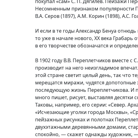
покупал «сам» С. П. Дягилев. Пейзажи Пе
Несомненным признаком популярности Пере
В.А. Серов (1897), А.М. Корин (1898), А.С. Г
И если в те годы Александр Бенуа отнюд
то уже в начале нового, ХХ века Грабарь
в его творчестве обозначатся и определ
В 1902 году В.В. Переплетчиков вместе с
производит на него неизгладимое впечатл
этой стране светит целый день, так что 
мерещатся миражи, чудятся допотопные ж
последующую жизнь Переплетчикова. И пре
много пишет, рисует, выставляя десятки 
Таковы, например, его серии: «Север. Арх
«Исчезающие уголки города Москвы», «Ср
пейзажных рисунках и полотнах Переплет
двухэтажными деревянными домами, стар
спокойно, — скажет однажды художник, — 