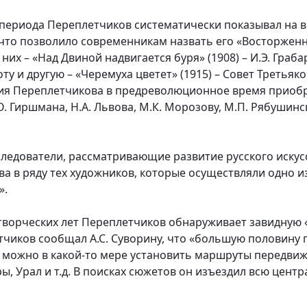
 периода Переплетчиков систематически показывал на 
 что позволило современникам назвать его «Восторжен
их – «Над Двиной надвигается буря» (1908) – И.Э. Грабар
у и другую – «Черемуха цветет» (1915) – Совет Третьяко
ния Переплетчикова в предреволюционное время приоб
О. Гиршмана, Н.А. Львова, М.К. Морозову, М.П. Рябушинск
сследователи, рассматривающие развитие русского искусс
 в ряду тех художников, которые осуществляли одно и
».
творческих лет Переплетчиков обнаруживает завидную «
тчиков сообщал А.С. Суворину, что «большую половину 
 можно в какой-то мере установить маршруты передвижен
 Урал и т.д. В поисках сюжетов он изъездил всю центр