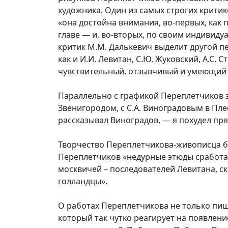
художника. Один из самых строгих критик
«она достойна внимания, во-первых, как
главе — и, во-вторых, по своим индивид
критик М.М. Далькевич выделит другой пе
как и И.И. Левитан, С.Ю. Жуковский, А.С
чувствительный, отзывчивый и умеющий п
Параллельно с графикой Переплетчиков з
Звенигородом, с С.А. Виноградовым в Пле
рассказывал Виноградов, — я похудел пря
Творчество Переплетчикова-живописца бы
Переплетчиков «недурные этюды сработал
москвичей – последователей Левитана, ск
голландцы».
О работах Переплетчикова не только пишу
который так чутко реагирует на появлени