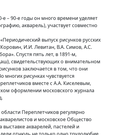
 – 90-е годы он много времени уделяет
ографию, акварель), участвует совместно
 «Периодический выпуск рисунков русских
оровин, И.И. Левитан, В.А. Симов, А.С.
ра». Спустя пять лет, в 1891-м,
даш), свидетельствующих о внимательном
исунков заключается в том, что они
о многих рисунках чувствуется
реплетчиков вместе с А.А. Киселевым,
ческом оформлении московского журнала
д.
й области Переплетчиков регулярно
х акварелистов и московское Общество
а выставке акварелей, пастелей и
идели отнюдь не только одно трудолюбие