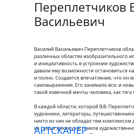
Переплетчиков 
Васильевич
Василий Васильевич Переплетчиков обла
различных областях изобразительного иск
и инициативность в устроении художестве
давали ему возможности остановиться на
и полно. Создается впечатление, что он
самовыражения. Его занимало все: и новы
такой извечной мечты человека, как тяга
В каждой области, которой В.В. Переплетч
художники, литераторы, путешественники
никто из них не обладал тем комплексо
АРТСКАНЕР
из самых ярких участников художествен