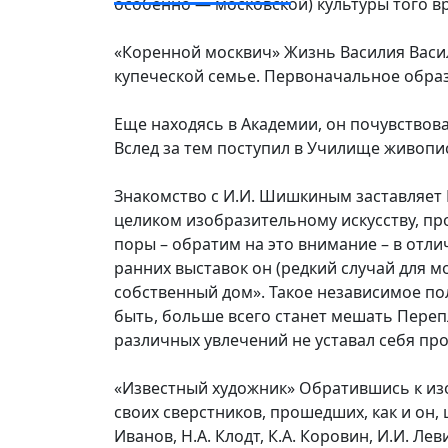
особенно — московской) культуры того в
«Коренной москвич» Жизнь Василия Васи
купеческой семье. Первоначальное обра
Еще находясь в Академии, он почувствова
Вслед за тем поступил в Училище живописи
Знакомство с И.И. Шишкиным заставляет 
целиком изобразительному искусству, пр
поры – обратим на это внимание – в отли
ранних выставок он (редкий случай для м
собственный дом». Такое независимое по
быть, больше всего станет мешать Переп
различных увлечений не уставал себя про
«Известный художник» Обратившись к изо
своих сверстников, прошедших, как и он, 
Иванов, Н.А. Клодт, К.А. Коровин, И.И. Л