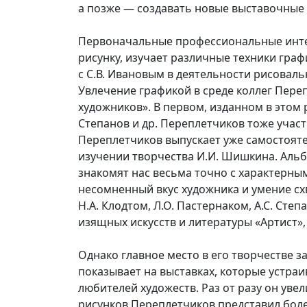
а позже — создавать новые выставочные
Первоначальные профессиональные интере
рисунку, изучает различные техники графи
с С.В. Ивановым в деятельности рисовальн
Увлечение графикой в среде коллег Пере
художников». В первом, изданном в этом ря
Степанов и др. Переплетчиков тоже участ
Переплетчиков выпускает уже самостояте
изучении творчества И.И. Шишкина. Альб
знакомят нас весьма точно с характерны
несомненный вкус художника и умение схв
Н.А. Клодтом, Л.О. Пастернаком, А.С. С
изящных искусств и литературы «Артист», 
Однако главное место в его творчестве 
показывает на выставках, которые устра
любителей художеств. Раз от разу он увел
рисунков Переплетчиков представил боле