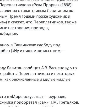
 Переплетчикова «Река Прорва» (1898):
правления с талантливым Левитаном во
йным. Тремя годами позже художник и
е») и скажет, что Переплетчиков, так же
вимые настроения природы,
вободно».
таном в Саввинскую слободу под
собен («Ну и пишем же мы с ним, —
ду Левитан сообщит А.В. Васнецову, что
ая работы Переплетчикова и некоторых
ем, как бесчисленные и милые «малые
сто в «Мире искусства» — журнале,
ожника приобретал «сам» П.М. Третьяков,