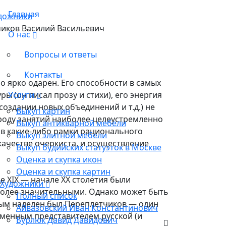
Главная
дожники
иков Василий Васильевич
О нас
Вопросы и ответы
Контакты
 ярко одарен. Его способности в самых
ы (он писал прозу и стихи), его энергия
Услуги
создании новых объединений и т.д.) не
Выкуп картин
роду занятий наиболее целеустремленно
Выкуп антикварной мебели
 в какие-либо рамки рационального
Выкуп элитной мебели
качестве очеркиста, и осуществление
Выкуп будийских статуэток в Москве
Оценка и скупка икон
Оценка и скупка картин
це XIX — начале ХХ столетия были
Художники
 более значительными. Однако может быть
Полный список
рым наделен был Переплетчиков — один
Айвазовский Иван Константинович
менным представителем русской (и
Бурлюк Давид Давидович