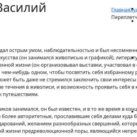
Василий
Главная
Ху
Переплетч
дал острым умом, наблюдательностью и был несомненно
усства (он занимался живописью и графикой), литератур
нной жизни (он организовывал выставки, участвовал в 
 чем-нибудь одном, чтобы посвятить себя избранному 
 может быть даже не стремился заключить свои интересы
е течения в живописи, и возможность проявить себя в 
 к путешествиям.
иков занимался, он был известен, и в то же время в кон
 более авторитетные, прославившие себя делами куда
м дарований, желанием разнообразных свершений, кото
ной жизни предреволюционной поры, являющийся непре