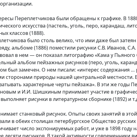
 организации.
сы Переплетчикова были обращены к графике. В 1880-е
ческого искусства (пастель, уголь, перо, карандаш, лит
ых классов (1888).
плетчикова было столь велико, что ими даже был затеян
ду, альбоме (1886) поместили рисунки С.В. Иванов, С.А. К
вовал в нем — он показал литографию «Кама у Пьяного бо
льный альбом пейзажных рисунков (перо, уголь, каран
ом был замечен. О нем писали: «интерес содержания … р
ми сторонами природы нашей центральной местности. В
атывать характерные черты пейзажа». В эти же годы Пе
тепановым и И.И. Шишкиным принимает участие в графи
выполняет рисунки в литературном сборнике (1892) и т.
занимает станковый рисунок. Опыты своих занятий в это
ивали в обеих столицах петербургское Общество русски
ичивает число экспонируемых работ, и уже в 1898 году н
е десяти рисунков. В такой активности современники в