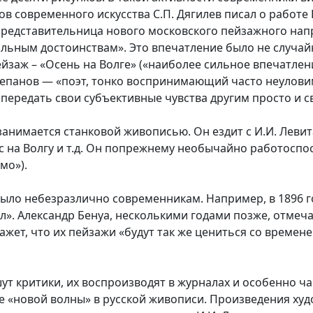
ов современного искусства С.П. Дягилев писал о работе
 представительница нового московского пейзажного на
уальным достоинствам». Это впечатление было не случа
йзаж – «Осень на Волге» («наиболее сильное впечатлени
. Степанов — «поэт, тонко воспринимающий часто неуло
ередать свои субъективные чувства другим просто и с
анимается станковой живописью. Он ездит с И.И. Леви
с на Волгу и т.д. Он попрежнему необычайно работоспо
мо»).
ло небезразлично современникам. Например, в 1896 го
». Александр Бенуа, несколькими годами позже, отмеч
ажет, что их пейзажи «будут так же цениться со времен
т критики, их воспроизводят в журналах и особенно ча
е «новой волны» в русской живописи. Произведения худ