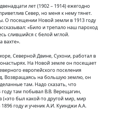
венадцати лет (1902 – 1914) ежегодно
риветлив Север, но меня к нему тянет.
ы. О посещении Новой земли в 1913 году
рассказывал: «Било и трепало наш пароход
есь слившийся с белой мглой.
 вахте».
оре, Северной Двине, Сухони, работал в
 монастырях. На Новой земле он посещает
 северного европейского поселения
.д. Возвращаясь на большую землю, он
деланные там. Надо сказать, что
году там побывал В.В. Верещагин,
 («это был какой-то другой мир, мир
896 году и ученик А.И. Куинджи А.А.