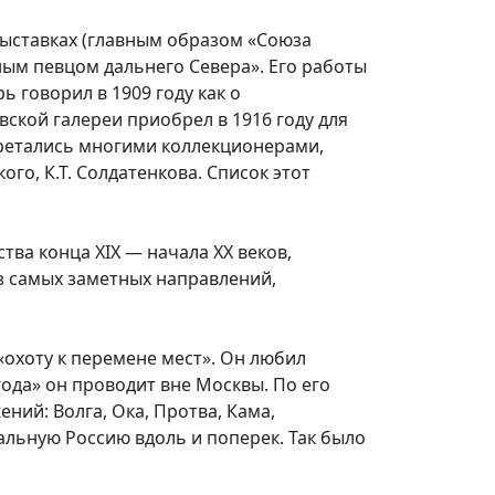
выставках (главным образом «Союза
ным певцом дальнего Севера». Его работы
ь говорил в 1909 году как о
вской галереи приобрел в 1916 году для
ретались многими коллекционерами,
ого, К.Т. Солдатенкова. Список этот
тва конца XIX — начала XX веков,
з самых заметных направлений,
охоту к перемене мест». Он любил
года» он проводит вне Москвы. По его
ий: Волга, Ока, Протва, Кама,
альную Россию вдоль и поперек. Так было