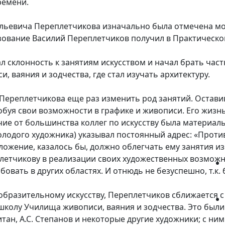
ремени.
льевича Переплетчикова изначально была отмечена мо
зование Василий Переплетчиков получил в Практическо
л склонность к занятиям искусством и начал брать част
, ваяния и зодчества, где стал изучать архитектуру.
Переплетчикова еще раз изменить род занятий. Оставив
обуя свои возможности в графике и живописи. Его жизн
чие от большинства коллег по искусству была материаль
олодого художника) указывал постоянный адрес: «Против
ложение, казалось бы, должно облегчать ему занятия и
летчикову в реализации своих художественных возможн
бовать в других областях. И отнюдь не безуспешно, т.к.
бразительному искусству, Переплетчиков сближается с
школу Училища живописи, ваяния и зодчества. Это были А.
евитан, А.С. Степанов и некоторые другие художники; с н