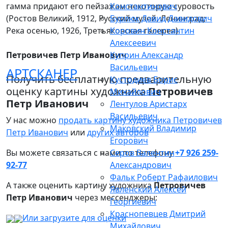
гамма придают его пейзажам некоторую суровость
Константинович
(Ростов Великий, 1912, Русский музей, Ленинград;
Бурлюк Давид Давидович
Река осенью, 1926, Третьяковская галерея).
Коровин Константин
Алексеевич
Петровичев Петр Иванович
Куприн Александр
Васильевич
АРТСКАНЕР
Получить бесплатную предварительную
Кустодиев Борис
оценку картины художника
Петровичев
Михайлович
Петр Иванович
Лентулов Аристарх
Васильевич
У нас можно
продать картину художника Петровичев
Маковский Владимир
Петр Иванович
или
других авторов
Егорович
Вы можете связаться с нами по телефону
Серов Валентин
+7 926 259-
92-77
Александрович
Фальк Роберт Рафаилович
А также оценить картину художника
Петровичев
Явленский Алексей
Петр Иванович
через мессенджеры:
Георгиевич
Краснопевцев Дмитрий
Или загрузите для оценки
Михайлович