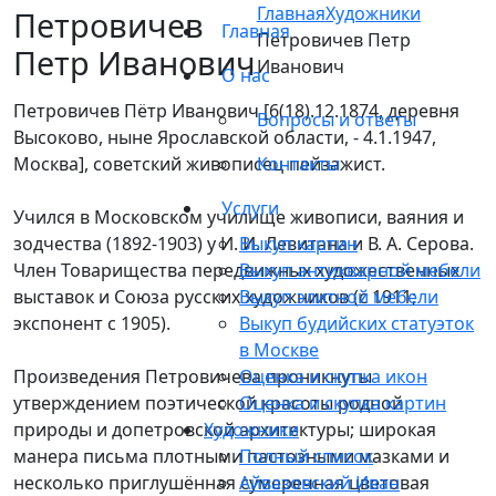
Главная
Художники
Петровичев
Главная
Петровичев Петр
Петр Иванович
Иванович
О нас
Петровичев Пётр Иванович [6(18).12.1874, деревня
Вопросы и ответы
Высоково, ныне Ярославской области, - 4.1.1947,
Москва], советский живописец-пейзажист.
Контакты
Услуги
Учился в Московском училище живописи, ваяния и
зодчества (1892-1903) у И. И. Левитана и В. А. Серова.
Выкуп картин
Член Товарищества передвижных художественных
Выкуп антикварной мебели
выставок и Союза русских художников (с 1911;
Выкуп элитной мебели
экспонент с 1905).
Выкуп будийских статуэток
в Москве
Произведения Петровичева проникнуты
Оценка и скупка икон
утверждением поэтической красоты родной
Оценка и скупка картин
природы и допетровской архитектуры; широкая
Художники
манера письма плотными пастозными мазками и
Полный список
несколько приглушённая сумеречная цветовая
Айвазовский Иван