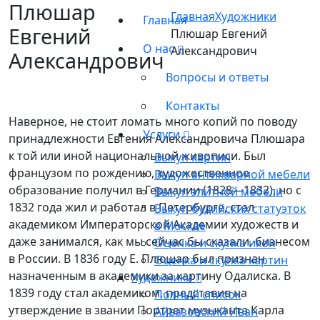
Плюшар
Главная
Художники
Главная
Евгений
Плюшар Евгений
О нас
Александрович
Александрович
Вопросы и ответы
Контакты
Наверное, не стоит ломать много копий по поводу
Услуги
принадлежности Евгения Александровича Плюшара
к той или иной национальной живописи. Был
Выкуп картин
французом по рождению, художественное
Выкуп антикварной мебели
образование получил в Германии (1828—1832), но с
Выкуп элитной мебели
1832 года жил и работал в Петербурге, стал
Выкуп будийских статуэток
академиком Императорской Академии художеств и
в Москве
даже занимался, как мы сейчас бы сказали, бизнесом
Оценка и скупка икон
в России. В 1836 году Е. Плюшар был признан
Оценка и скупка картин
назначенным в академики за картину Одалиска. В
Художники
1839 году стал академиком, представив на
Полный список
утверждение в звании Портрет музыканта Карла
Айвазовский Иван