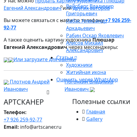
У нас можно
продать картину художника Плюшар
Вейсберг Владимир
Евгений Александрович
или
других авторов
Григорьевич
Вы можете связаться с нами по телефону
+7 926 259-
Лабас Александр
92-77
Аркадьевич
Рабин Оскар Яковлевич
А также оценить картину художника
Плюшар
Алисов Михаил
Евгений Александрович
через мессенджеры:
Александрович
Статьи
Или загрузите для оценки
Художники
Житийная икона
Оценить через WhatsApp
Плотнов Андрей
Погонкин Владимир
Иванович
Иванович
АРТСКАНЕР
Полезные ссылки
Главная
Телефон:
Gallery
+7 926 259-92-77
Email:
info@artscaner.ru