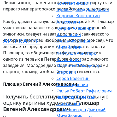
Липиньского, знаменитого композитора, виртуоза и
Константинович
первого императорского российского концертиста.
Бурлюк Давид Давидович
Коровин Константин
Как фундаментальную работу, в которой Е.А. Плюшар
Алексеевич
участвовал наравне со светилами отечественной
Куприн Александр
живописи, следует назвать росписи Исаакиевского
Васильевич
АРТСКАНЕР
собора (живописец изобразил историю Моисея). Что
Кустодиев Борис
же касается предпринимательской деятельности
Михайлович
Плюшара, то общеизвестен факт основания им
Лентулов Аристарх
одного из первых в Петербурге фотографического
Васильевич
заведения. Молодое дело подпитывалось кадрами
Маковский Владимир
старого, как мир, изобразительного искусства.
Егорович
Серов Валентин
Плюшар Евгений Александрович
Александрович
Фальк Роберт Рафаилович
Получить бесплатную предварительную
Явленский Алексей
оценку картины художника
Плюшар
Георгиевич
Евгений Александрович
Краснопевцев Дмитрий
Михайлович