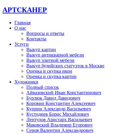
АРТСКАНЕР
Главная
О нас
Вопросы и ответы
Контакты
Услуги
Выкуп картин
Выкуп антикварной мебели
Выкуп элитной мебели
Выкуп будийских статуэток в Москве
Оценка и скупка икон
Оценка и скупка картин
Художники
Полный список
Айвазовский Иван Константинович
Бурлюк Давид Давидович
Коровин Константин Алексеевич
Куприн Александр Васильевич
Кустодиев Борис Михайлович
Лентулов Аристарх Васильевич
Маковский Владимир Егорович
Серов Валентин Александрович