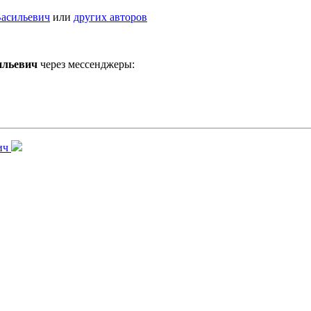
Васильевич
или
других авторов
ильевич
через мессенджеры:
ич