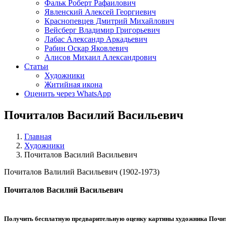
Фальк Роберт Рафаилович
Явленский Алексей Георгиевич
Краснопевцев Дмитрий Михайлович
Вейсберг Владимир Григорьевич
Лабас Александр Аркадьевич
Рабин Оскар Яковлевич
Алисов Михаил Александрович
Статьи
Художники
Житийная икона
Оценить через WhatsApp
Почиталов Василий Васильевич
Главная
Художники
Почиталов Василий Васильевич
Почиталов Валилий Васильевич (1902-1973)
Почиталов Василий Васильевич
Получить бесплатную предварительную оценку картины художника
Почи