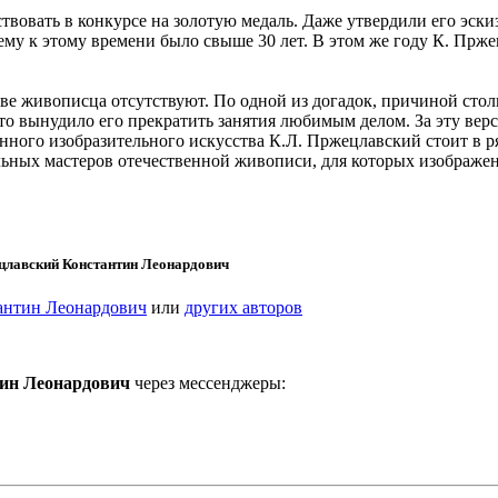
овать в конкурсе на золотую медаль. Даже утвердили его эскиз
му к этому времени было свыше 30 лет. В этом же году К. Прж
тве живописца отсутствуют. По одной из догадок, причиной стол
о вынудило его прекратить занятия любимым делом. За эту верс
енного изобразительного искусства К.Л. Пржецлавский стоит в р
льных мастеров отечественной живописи, для которых изображе
цлавский Константин Леонардович
антин Леонардович
или
других авторов
ин Леонардович
через мессенджеры: