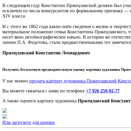
В следующем году Константин Пржецлавский должен был участв
исключен из числа конкурсантов по формальному признаку — е
XIV класса.
И с этого же 1862 года какие-либо сведения о жизни и творчес
материальное положение семьи Константина Пржецлавского, чт
несет явно автобиографическое начало. В истории же отечеств
линию П.А. Федотова, стали предшественниками тех замечате
Пржецлавский Константин Леонардович
Получить бесплатную предварительную оценку картины художника
Прже
У нас можно
продать картину художника Пржецлавский Конст
Вы можете связаться с нами по телефону
+7 926 259-92-77
А также оценить картину художника
Пржецлавский Констант
Или загрузите для оценки