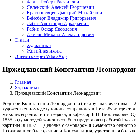
Фальк Роберт Рафаилович
Явленский Алексей Георгиевич
Краснопевцев Дмитрий Михайлович
Вейсберг Владимир Григорьевич
Лабас Александр Аркадьевич
Рабин Оскар Яковлевич
Алисов Михаил Александрович
Статьи
Художники
Житийная икона
Оценить через WhatsApp
Пржецлавский Константин Леонардови
Главная
Художники
Пржецлавский Константин Леонардович
Родиной Константина Леонардовича (по другим сведениям — 
художественному делу юноша отправился в Петербург, где ст
живописец-баталист и педагог, профессор Б.П. Виллевальде. О
1855 году молодой живописец был представлен работой Русски
картины: в 1857 — Девочка с самоваром и Семейство бедного 
Неожиданное благодеяние и Консультация, удостоенная большо