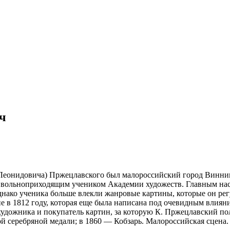
ч
Леонидовича) Пржецлавского был малороссийский город Винница
ал вольноприходящим учеником Академии художеств. Главным н
днако ученика больше влекли жанровые картины, которые он рег
е в 1812 году, которая еще была написана под очевидным влиян
художника и покупатель картин, за которую К. Пржецлавский по
й серебряной медали; в 1860 — Кобзарь. Малороссийская сцена.