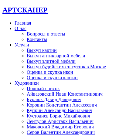
АРТСКАНЕР
Главная
О нас
Вопросы и ответы
Контакты
Услуги
Выкуп картин
Выкуп антикварной мебели
Выкуп элитной мебели
Выкуп будийских статуэток в Москве
Оценка и скупка икон
Оценка и скупка картин
Художники
Полный список
Айвазовский Иван Константинович
Бурлюк Давид Давидович
Коровин Константин Алексеевич
Куприн Александр Васильевич
Кустодиев Борис Михайлович
Лентулов Аристарх Васильевич
Маковский Владимир Егорович
Серов Валентин Александрович