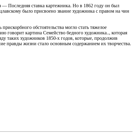
 — Последняя ставка картежника. Но в 1862 году он был
ецлавскому было присвоено звание художника с правом на чин
ь прискорбного обстоятельства могло стать тяжелое
ию говорит картина Семейство бедного художника.., которая
яду таких художников 1850-х годов, которые, продолжив
ние правды жизни стало основным содержанием их творчества.