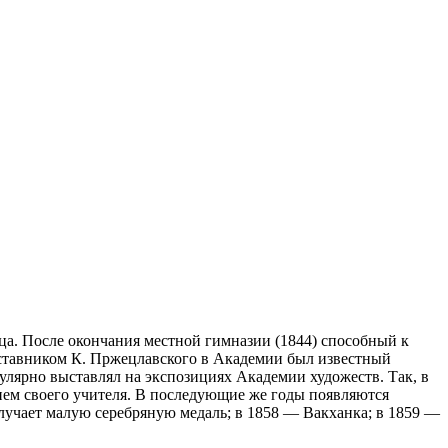
. После окончания местной гимназии (1844) способный к
аставником К. Пржецлавского в Академии был известный
улярно выставлял на экспозициях Академии художеств. Так, в
ием своего учителя. В последующие же годы появляются
лучает малую серебряную медаль; в 1858 — Вакханка; в 1859 —