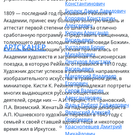
Константинович
Бурлюк Давид Давидович
1809 — последний год пребывания Рейхеля в
Коровин Константин
Академии, принес ему большую золотую медаль и
Алексеевич
аттестат первой степени со шпагой за отлично
Куприн Александр
сработанную программу «Представить священника,
Васильевич
толкующего двум молодым людям заповеди Божии».
АРТСКАНЕР
Кустодиев Борис
К столь впечатляющим успехам прилагалась от
Михайлович
Академии художеств и заграничная пенсионерская
Лентулов Аристарх
поездка, в которую Рейхель отправился в 1810 году.
Васильевич
Художник достиг успехов в различных направлениях
Маковский Владимир
изобразительного искусства: в граверном деле, в
Егорович
миниатюре. Кисти К. Рейхеля принадлежат портреты
Серов Валентин
многих выдающихся русских общественных
Александрович
деятелей, среди них — А.И. Герцен, Т.Н. Грановский,
Фальк Роберт Рафаилович
П.А. Вяземский. Женатый на падчерице декабриста
Явленский Алексей
А.П. Юшневского художник переехал в 1845 году с
Георгиевич
семьей к своей ставшей вдовой теще и некоторое
Краснопевцев Дмитрий
время жил в Иркутске.
Михайлович