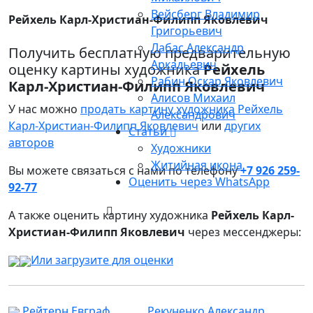
Вейсберг Владимир
Рейхель Карл-Христиан-Филипп Яковлевич
Григорьевич
Лабас Александр
Получить бесплатную предварительную
Аркадьевич
оценку картины художника
Рейхель
Рабин Оскар Яковлевич
Карл-Христиан-Филипп Яковлевич
Алисов Михаил
У нас можно
продать картину художника Рейхель
Александрович
Карл-Христиан-Филипп Яковлевич
или
других
Статьи
авторов
Художники
Житийная икона
Вы можете связаться с нами по телефону
+7 926 259-
Оценить через WhatsApp
92-77
А также оценить картину художника
Рейхель Карл-
Христиан-Филипп Яковлевич
через мессенджеры:
Или загрузите для оценки
Рейтерн Евграф
Рекуненко Александр