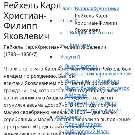
Рейхель Карл-
Главная
Главная
Художники
Христиан-
Рейхель Карл-
О нас
Филипп
Христиан-Филипп
Яковлевич
Вопросы и ответы
Яковлевич
Контакты
Рейхель Карл-Христиан-Филипп Яковлевич
(1788—1856/7)
Услуги
Выкуп картин
Что ж с того, что Карл-Христиан-Филипп Рейхель был
Выкуп антикварной мебели
немцем по рождению. Был он
Выкуп элитной мебели
все-таки Яковлевичем по отчеству и российским
Выкуп будийских статуэток
гражданином, которого в 1801 году определили
в Москве
воспитанником в Академию художеств, где он
Оценка и скупка икон
отучился весьма достойно. В 1807 году получил
Оценка и скупка картин
малую серебряную медаль, в 1808 — две малых
Художники
серебряных и малую золотую медали за выполнение
Полный список
программы «Представить скульптора,
Айвазовский Иван
упражняющегося в своей работе».