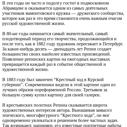
В эти годы он часто и подолгу гостит в подмосковном
Абрамцеве и оказывается одним из самых деятельных
участников мамонтовского кружка — дружеского сообщества,
которое как раз в это время становится очень важным очагом
русской художественной жизни.
В 80-ые годы начинается самый значительный, самый
плодотворный период его творчества, продолжающийся и
после того, как в 1882 году художник переезжает в Петербург.
За какие-нибудь десять — двенадцать лет Репин создает
большинство своих наиболее известных произведений.
Появление репинских картин на ежегодных выставках
превращается каждый раз в событие общественной и
художественной жизни.
В 1883 году был закончен “Крестный ход в Курской
губернии”. Современники видели в этой картине один из
лучших образов пореформенной России. Третьяков за
большую сумму купил картину для своей галереи.
В крестьянских полотнах Репина сказывается широта
художественных интересов автора. Вынашивая замысел
эпического, многофигурного “Крестного хода”, он мог
одновременно увлекаться и решением более частных задач.
Так возникают, например, его известные портретные работы