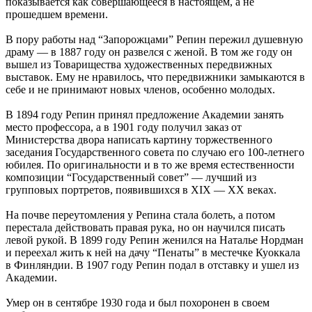
показывается как совершающееся в настоящем, а не
прошедшем времени.
В пору работы над “Запорожцами” Репин пережил душевную
драму — в 1887 году он развелся с женой. В том же году он
вышел из Товарищества художественных передвижных
выставок. Ему не нравилось, что передвижники замыкаются в
себе и не принимают новых членов, особенно молодых.
В 1894 году Репин принял предложение Академии занять
место профессора, а в 1901 году получил заказ от
Министерства двора написать картину торжественного
заседания Государственного совета по случаю его 100-летнего
юбилея. По оригинальности и в то же время естественности
композиции “Государственный совет” — лучший из
групповых портретов, появившихся в XIX — XX веках.
На почве переутомления у Репина стала болеть, а потом
перестала действовать правая рука, но он научился писать
левой рукой. В 1899 году Репин женился на Наталье Нордман
и переехал жить к ней на дачу “Пенаты” в местечке Куоккала
в Финляндии. В 1907 году Репин подал в отставку и ушел из
Академии.
Умер он в сентябре 1930 года и был похоронен в своем