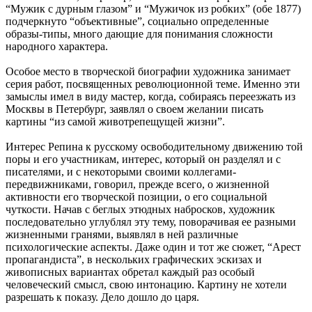
“Мужик с дурным глазом” и “Мужичок из робких” (обе 1877)
подчеркнуто “объективные”, социально определенные
образы-типы, много дающие для понимания сложности
народного характера.
Особое место в творческой биографии художника занимает
серия работ, посвященных революционной теме. Именно эти
замыслы имел в виду мастер, когда, собираясь переезжать из
Москвы в Петербург, заявлял о своем желании писать
картины “из самой животрепещущей жизни”.
Интерес Репина к русскому освободительному движению той
поры и его участникам, интерес, который он разделял и с
писателями, и с некоторыми своими коллегами-
передвижниками, говорил, прежде всего, о жизненной
активности его творческой позиции, о его социальной
чуткости. Начав с беглых этюдных набросков, художник
последовательно углублял эту тему, поворачивая ее разными
жизненными гранями, выявлял в ней различные
психологические аспекты. Даже один и тот же сюжет, “Арест
пропагандиста”, в нескольких графических эскизах и
живописных вариантах обретал каждый раз особый
человеческий смысл, свою интонацию. Картину не хотели
разрешать к показу. Дело дошло до царя.