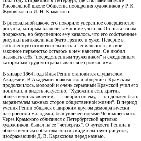
1863 году отправился в Петербург, где стал заниматься в
Рисовальной школе Общества поощрения художников у Р. К.
Жуковского и И. Н. Крамского.
В рисовальной школе его покорило уверенное совершенство
рисунка, которым владели тамошние учителя. Он пытался им
подражать, но безуспешно: ему казалось, что его собственные
рисунки выглядели как будто грязнее и хуже. Неверие в
собственную исключительность и гениальность, в свое
законное первенство осталось в нем навсегда. Он любил
называть себя “посредственным тружеником” и ежедневным
каторжным трудом отрабатывал свое громкое имя.
В январе 1864 года Илья Репин становится слушателем
Академии. В Академии знакомство и общение с Крамским
продолжилось, молодой и очень серьезный Крамской учил его
понимать и видеть искусство. “Художник есть критик
общественных явлений, — говорил он ему, — он должен быть
выразителем важных сторон общественной жизни”. В период
учения Репин общался с широким кругом демократически
настроенной молодежи, был увлечен идеями Чернышевского.
Через Крамского сблизился с Петербургской артелью
художников, бывал на ее “четвергах”. О чуткости Репина к
общественным событиям эпохи свидетельствует рисунок,
изображающий Д. В. Каракозова перед казнью.