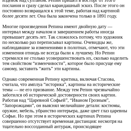
издевок над султаном. Репин пришел в восторг от этого
послания и сразу сделал карандашный эскиз. После этого он
постоянно возвращался к этой теме, работая над картиной
более десяти лет. Она была закончена только в 1891 году.
Многие произведения Репина имеют двойную дату —
интервал между началом и завершением работы иногда
превышает десять лет. Так сложилось потому, что художник
по несколько раз переписывал картины. Очевидцы же,
наблюдавшие за изменениями в полотнах, отмечают, что эти
изменения отнюдь не всегда были к лучшему. Но Репин
стремился не столько усовершенствовать их, сколько наделить
тем свойством “изменчивости”, которое было присуще ему
самому, заставить “жить” эти картины.
Однако современная Репину критика, включая Стасова,
считала, что амплуа “историка”, картины на исторические
темы — не его призвание. Между тем Репин чрезвычайно
заботился об исторической достоверности своих картин.
Работая над “Царевной Софьей”, “Иваном Грозным”,
“Запорожцами”, он выяснял мельчайшие детали: костюмы,
оружие, мебель, убранство интерьера, даже цвет глаз царевны
Софьи. Но при этом в исторических картинах Репина
совершенно отсутствует временная дистанция: несмотря на
тщательно воссозданный антураж, происходящее