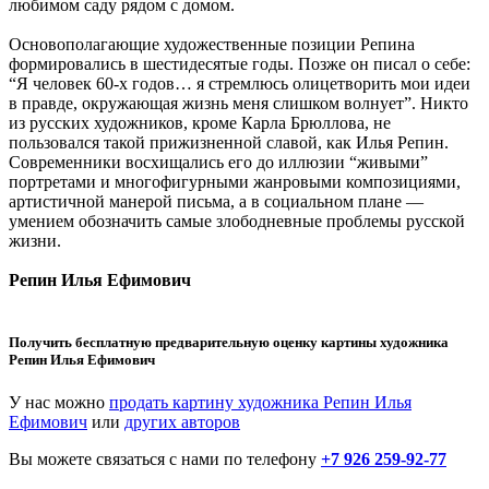
любимом саду рядом с домом.
Основополагающие художественные позиции Репина
формировались в шестидесятые годы. Позже он писал о себе:
“Я человек 60-х годов… я стремлюсь олицетворить мои идеи
в правде, окружающая жизнь меня слишком волнует”. Никто
из русских художников, кроме Карла Брюллова, не
пользовался такой прижизненной славой, как Илья Репин.
Современники восхищались его до иллюзии “живыми”
портретами и многофигурными жанровыми композициями,
артистичной манерой письма, а в социальном плане —
умением обозначить самые злободневные проблемы русской
жизни.
Репин Илья Ефимович
Получить бесплатную предварительную оценку картины художника
Репин Илья Ефимович
У нас можно
продать картину художника Репин Илья
Ефимович
или
других авторов
Вы можете связаться с нами по телефону
+7 926 259-92-77