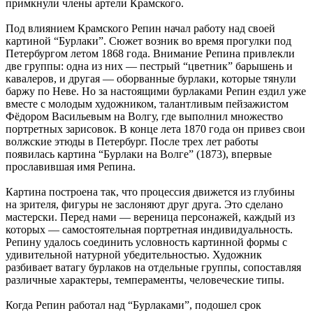
примкнули члены артели Крамского.
Под влиянием Крамского Репин начал работу над своей
картиной “Бурлаки”. Сюжет возник во время прогулки под
Петербургом летом 1868 года. Внимание Репина привлекли
две группы: одна из них — пестрый “цветник” барышень и
кавалеров, и другая — оборванные бурлаки, которые тянули
баржу по Неве. Но за настоящими бурлаками Репин ездил уже
вместе с молодым художником, талантливым пейзажистом
Фёдором Васильевым на Волгу, где выполнил множество
портретных зарисовок. В конце лета 1870 года он привез свои
волжские этюды в Петербург. После трех лет работы
появилась картина “Бурлаки на Волге” (1873), впервые
прославившая имя Репина.
Картина построена так, что процессия движется из глубины
на зрителя, фигуры не заслоняют друг друга. Это сделано
мастерски. Перед нами — вереница персонажей, каждый из
которых — самостоятельная портретная индивидуальность.
Репину удалось соединить условность картинной формы с
удивительной натурной убедительностью. Художник
разбивает ватагу бурлаков на отдельные группы, сопоставляя
различные характеры, темпераменты, человеческие типы.
Когда Репин работал над “Бурлаками”, подошел срок