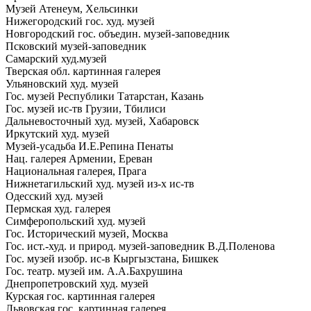
Музей Атенеум, Хельсинки
Нижегородский гос. худ. музей
Новгородский гос. объедин. музей-заповедник
Псковский музей-заповедник
Самарский худ.музей
Тверская обл. картинная галерея
Ульяновский худ. музей
Гос. музей Республики Татарстан, Казань
Гос. музей ис-тв Грузии, Тбилиси
Дальневосточный худ. музей, Хабаровск
Иркутский худ. музей
Музей-усадьба И.Е.Репина Пенаты
Нац. галерея Армении, Ереван
Национальная галерея, Прага
Нижнетагильский худ. музей из-х ис-тв
Одесский худ. музей
Пермская худ. галерея
Симферопольский худ. музей
Гос. Исторический музей, Москва
Гос. ист.-худ. и природ. музей-заповедник В.Д.Поленова
Гос. музей изобр. ис-в Кыргызстана, Бишкек
Гос. театр. музей им. А.А.Бахрушина
Днепропетровский худ. музей
Курская гос. картинная галерея
Львовская гос. картинная галерея