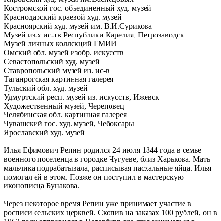
Костромской гос. объединенный худ. музей
Краснодарский краевой худ. музей
Красноярский худ. музей им. В.И.Сурикова
Музей из-х ис-тв Республики Карелия, Петрозаводск
Музей личных коллекций ГМИИ
Омский обл. музей изобр. искусств
Севастопольский худ. музей
Ставропольский музей из. ис-в
Таганрогская картинная галерея
Тульский обл. худ. музей
Удмуртский респ. музей из. искусств, Ижевск
Художественный музей, Череповец
Челябинская обл. картинная галерея
Чувашский гос. худ. музей, Чебоксары
Ярославский худ. музей
Илья Ефимович Репин родился 24 июля 1844 года в семье
военного поселенца в городке Чугуеве, близ Харькова. Мать
мальчика подрабатывала, расписывая пасхальные яйца. Илья
помогал ей в этом. Позже он поступил в мастерскую
иконописца Бунакова.
Через некоторое время Репин уже принимает участие в
росписи сельских церквей. Скопив на заказах 100 рублей, он в