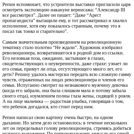
Репин вспоминает, что устроители выставки пригласили царя
осмотреть экспозицию накануне вернисажа: “Александр III
все рассмотрел”. Далее он пишет: “Даже “Арест
пропагандиста” вытащили ему, и тот рассматривал и хвалил
исполнение, хотя ему показалось странным, почему это я
писал так тонко и старательно”.
Самым значительным произведением на революционную
тематику стало полотно “Не ждали”. Художник изобразил
революционера, возвратившегося в родной дом из ссылки.
Его неловкая поза, ожидание, застывшее в глазах,
свидетельствующих о неуверенности, даже страхе: узнает ли
его семья, примут ли отца, отсутствующего много лет, его
дети? Репину удалось мастерски передать всю сложную гамму
чувств, отраженных на лицах революционера и членов его
семьи. Испуганно смотрит на незнакомого мужчину девочка
(когда его забрали, она была слишком мала и потому забыла
своего отца), изумлением полны глаза жены, сидящей у рояля.
А на лице мальчика — радостная улыбка, говорящая о том,
что ребенок догадался, кто стоит перед ним.
Репин написал свою картину очень быстро, на одном
дыхании. Но затем дело остановилось: в течение нескольких
лет он переделывал голову революционера, стремясь добиться
нужного выражения. По первоначальному замыслу его герой