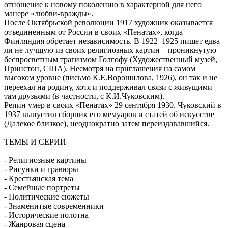
отношение к новому поколению в характерной для него
манере «любви-вражды».
После Октябрьской революции 1917 художник оказывается
отъединенным от России в своих «Пенатах», когда
Финляндия обретает независимость. В 1922–1925 пишет едва
ли не лучшую из своих религиозных картин – проникнутую
беспросветным трагизмом Голгофу (Художественный музей,
Принстон, США). Несмотря на приглашения на самом
высоком уровне (письмо К.Е.Ворошилова, 1926), он так и не
переехал на родину, хотя и поддерживал связи с живущими
там друзьями (в частности, с К.И.Чуковским).
Репин умер в своих «Пенатах» 29 сентября 1930. Чуковский в
1937 выпустил сборник его мемуаров и статей об искусстве
(Далекое близкое), неоднократно затем переиздававшийся.
ТЕМЫ И СЕРИИ
- Религиозные картины
- Рисунки и гравюры
- Крестьянская тема
- Семейные портреты
- Политические сюжеты
- Знаменитые современники
- Исторические полотна
- Жанровая сцена