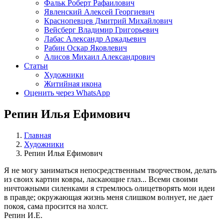
Фальк Роберт Рафаилович
Явленский Алексей Георгиевич
Краснопевцев Дмитрий Михайлович
Вейсберг Владимир Григорьевич
Лабас Александр Аркадьевич
Рабин Оскар Яковлевич
Алисов Михаил Александрович
Статьи
Художники
Житийная икона
Оценить через WhatsApp
Репин Илья Ефимович
Главная
Художники
Репин Илья Ефимович
Я не могу заниматься непосредственным творчеством, делать
из своих картин ковры, ласкающие глаз... Всеми своими
ничтожными силенками я стремлюсь олицетворять мои идеи
в правде; окружающая жизнь меня слишком волнует, не дает
покоя, сама просится на холст.
Репин И.Е.