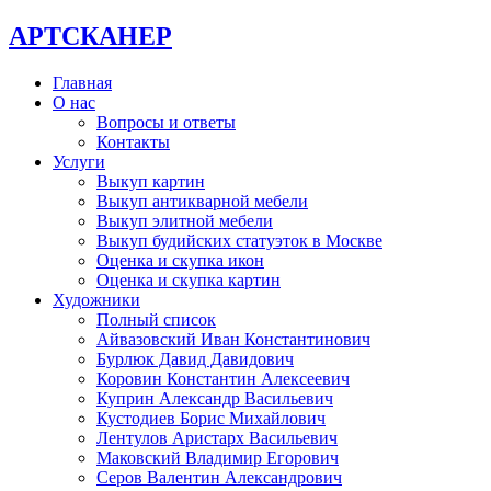
АРТСКАНЕР
Главная
О нас
Вопросы и ответы
Контакты
Услуги
Выкуп картин
Выкуп антикварной мебели
Выкуп элитной мебели
Выкуп будийских статуэток в Москве
Оценка и скупка икон
Оценка и скупка картин
Художники
Полный список
Айвазовский Иван Константинович
Бурлюк Давид Давидович
Коровин Константин Алексеевич
Куприн Александр Васильевич
Кустодиев Борис Михайлович
Лентулов Аристарх Васильевич
Маковский Владимир Егорович
Серов Валентин Александрович