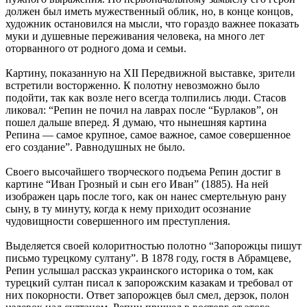
должен был иметь мужественный облик, но, в конце концов,
художник остановился на мысли, что гораздо важнее показать
муки и душевные переживания человека, на много лет
оторванного от родного дома и семьи.
Картину, показанную на XII Передвижной выставке, зрители
встретили восторженно. К полотну невозможно было
подойти, так как возле него всегда толпились люди. Стасов
ликовал: “Репин не почил на лаврах после “Бурлаков”, он
пошел дальше вперед. Я думаю, что нынешняя картина
Репина — самое крупное, самое важное, самое совершенное
его создание”. Равнодушных не было.
Своего высочайшего творческого подъема Репин достиг в
картине “Иван Грозный и сын его Иван” (1885). На ней
изображен царь после того, как он нанес смертельную рану
сыну, в ту минуту, когда к нему приходит осознание
чудовищности совершенного им преступления.
Выделяется своей колоритностью полотно “Запорожцы пишут
письмо турецкому султану”. В 1878 году, гостя в Абрамцеве,
Репин услышал рассказ украинского историка о том, как
турецкий султан писал к запорожским казакам и требовал от
них покорности. Ответ запорожцев был смел, дерзок, полон