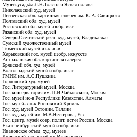
Музей-усадьба Л.Н.Толстого Ясная поляна
Николаевский худ. музей
Пензенская обл. картинная галерея им. К. А. Савицкого
Полтавский обл. худ. музей
Ростовский обл. музей изобр. ис-в
Рязанский обл. худ. музей
Северо-Осетинский респ. худ. музей, Владикавказ
Сумский художественный музей
Тюменский музей из-х ис-в
Харьковский гос. музей изобр. искусств
Астраханская обл. картинная галерея
Брянский обл. худ. музей
Волгоградский музей изобр. ис-тв
ГМИИ им. А.С.Пушкина
Горловский худ. музей
Гос. Литературный музей, Москва
Гос. консерватория им. П.И.Чайковского, Москва
Гос. музей ис-в Республики Казахстан, Алматы
Гос. музей-зап-к Ростовский Кремль
Гос. худ. музей Эстонии, Таллин
Гос. худ. музей им. М.В.Нестерова, Уфа
Гос. центр. музей совр. полит. ист-и России, Москва
Екатеринбургский музей изобр. ис-в
Ивановское объед. худ. музеев
Кировский худ. музей им.Васнецовых