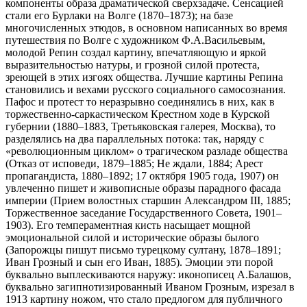
компоненты образа драматической сверхзадаче. Сенсацией
стали его Бурлаки на Волге (1870–1873); на базе
многочисленных этюдов, в основном написанных во время
путешествия по Волге с художником Ф.А.Васильевым,
молодой Репин создал картину, впечатляющую и яркой
выразительностью натуры, и грозной силой протеста,
зреющей в этих изгоях общества. Лучшие картины Репина
становились и вехами русского социального самосознания.
Пафос и протест то неразрывно соединялись в них, как в
торжественно-саркастическом Крестном ходе в Курской
губернии (1880–1883, Третьяковская галерея, Москва), то
разделялись на два параллельных потока: так, наряду с
«революционным циклом» о трагическом разладе общества
(Отказ от исповеди, 1879–1885; Не ждали, 1884; Арест
пропагандиста, 1880–1892; 17 октября 1905 года, 1907) он
увлеченно пишет и живописные образы парадного фасада
империи (Прием волостных старшин Александром III, 1885;
Торжественное заседание Государственного Совета, 1901–
1903). Его темпераментная кисть насыщает мощной
эмоциональной силой и исторические образы былого
(Запорожцы пишут письмо турецкому султану, 1878–1891;
Иван Грозный и сын его Иван, 1885). Эмоции эти порой
буквально выплескиваются наружу: иконописец А.Балашов,
буквально загипнотизированный Иваном Грозным, изрезал в
1913 картину ножом, что стало предлогом для публичного