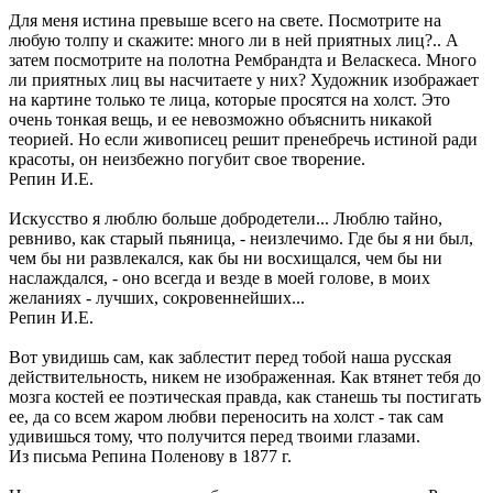
Для меня истина превыше всего на свете. Посмотрите на
любую толпу и скажите: много ли в ней приятных лиц?.. А
затем посмотрите на полотна Рембрандта и Веласкеса. Много
ли приятных лиц вы насчитаете у них? Художник изображает
на картине только те лица, которые просятся на холст. Это
очень тонкая вещь, и ее невозможно объяснить никакой
теорией. Но если живописец решит пренебречь истиной ради
красоты, он неизбежно погубит свое творение.
Репин И.Е.
Искусство я люблю больше добродетели... Люблю тайно,
ревниво, как старый пьяница, - неизлечимо. Где бы я ни был,
чем бы ни развлекался, как бы ни восхищался, чем бы ни
наслаждался, - оно всегда и везде в моей голове, в моих
желаниях - лучших, сокровеннейших...
Репин И.Е.
Вот увидишь сам, как заблестит перед тобой наша русская
действительность, никем не изображенная. Как втянет тебя до
мозга костей ее поэтическая правда, как станешь ты постигать
ее, да со всем жаром любви переносить на холст - так сам
удивишься тому, что получится перед твоими глазами.
Из письма Репина Поленову в 1877 г.