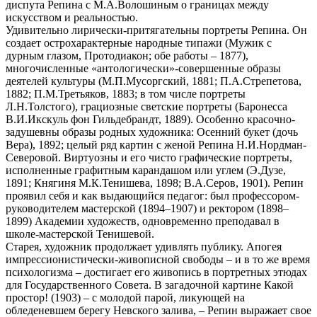
диспута Репина с М.А.Волошиным о границах между
искусством и реальностью.
Удивительно лирически-притягательны портреты Репина. Он
создает острохарактерные народные типажи (Мужик с
дурным глазом, Протодиакон; обе работы – 1877),
многочисленные «антологически»-совершенные образы
деятелей культуры (М.П.Мусоргский, 1881; П.А.Стрепетова,
1882; П.М.Третьяков, 1883; в том числе портреты
Л.Н.Толстого), грациозные светские портреты (Баронесса
В.И.Икскуль фон Гильдебрандт, 1889). Особенно красочно-
задушевны образы родных художника: Осенний букет (дочь
Вера), 1892; целый ряд картин с женой Репина Н.И.Нордман-
Северовой. Виртуозны и его чисто графические портреты,
исполненные графитным карандашом или углем (Э.Дузе,
1891; Княгиня М.К.Тенишева, 1898; В.А.Серов, 1901). Репин
проявил себя и как выдающийся педагог: был профессором-
руководителем мастерской (1894–1907) и ректором (1898–
1899) Академии художеств, одновременно преподавал в
школе-мастерской Тенишевой.
Старея, художник продолжает удивлять публику. Апогея
импрессионистически-живописной свободы – и в то же время
психологизма – достигает его живопись в портретных этюдах
для Государственного Совета. В загадочной картине Какой
простор! (1903) – с молодой парой, ликующей на
обледеневшем берегу Невского залива, – Репин выражает свое