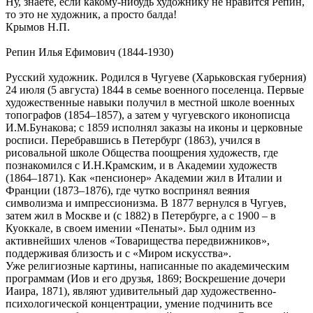
Ну, знаете, если какому-нибудь художнику не нравится Репин,
то это не художник, а просто балда!
Крымов Н.П.
Репин Илья Ефимович (1844-1930)
Русский художник. Родился в Чугуеве (Харьковская губерния)
24 июля (5 августа) 1844 в семье военного поселенца. Первые
художественные навыки получил в местной школе военных
топографов (1854–1857), а затем у чугуевского иконописца
И.М.Бунакова; с 1859 исполнял заказы на иконы и церковные
росписи. Перебравшись в Петербург (1863), учился в
рисовальной школе Общества поощрения художеств, где
познакомился с И.Н.Крамским, и в Академии художеств
(1864–1871). Как «пенсионер» Академии жил в Италии и
Франции (1873–1876), где чутко воспринял веяния
символизма и импрессионизма. В 1877 вернулся в Чугуев,
затем жил в Москве и (с 1882) в Петербурге, а с 1900 – в
Куоккале, в своем имении «Пенаты». Был одним из
активнейших членов «Товарищества передвижников»,
поддерживая близость и с «Миром искусства».
Уже религиозные картины, написанные по академическим
программам (Иов и его друзья, 1869; Воскрешение дочери
Иаира, 1871), являют удивительный дар художественно-
психологической концентрации, умение подчинить все