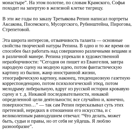
монастыре”. На этом полотне, по словам Крамского, Софья
походит на запертую в железной клетке тигрицу.
В эти же годы по заказу Третьякова Репин написал портреты
Аксакова, Писемского, Мусоргского, Рубинштейна, Пирогова,
Стрепетовой.
Эта широта интересов, отзывчивость таланта — основные
свойства творческой натуры Репина. В одно и то же время он
способен был работать над совершенно различными вещами и
в различной манере. Репина упрекали в художественной
неразборчивости: “Сегодня он пишет из Евангелия, завтра
народную сцену на модную идею, потом фантастическую
картину из былин, жанр иностранной жизни,
этнографическую картину, наконец, тенденциозную газетную
корреспонденцию, потом психологический этюд, потом
мелодраму либеральную, вдруг из русской истории кровавую
сцену и т. д. Никакой последовательности, никакой
определенной цели деятельности; все случайно и, конечно,
поверхностно…” — так сам Репин пересказывал суть этих
претензий, нередких в отношении его искусства, и с
великолепным равнодушием отвечал: “Что делать, может
быть, судьи и правы, но от себя не уйдешь. Я люблю
разнообразие”.