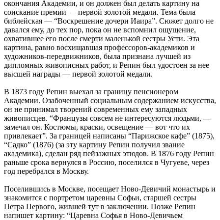
окончания Академии, и он должен был делать картину на
соискание премии — первой золотой медали. Тема была
библейская — “Воскрешение дочери Иаира”. Сюжет долго не
давался ему, до тех пор, пока он не вспомнил ощущение,
охватившее его после смерти маленькой сестры Усти. Эта
картина, равно восхищавшая профессоров-академиков и
художников-передвижников, была признана лучшей из
дипломных живописных работ, и Репин был удостоен за нее
высшей награды — первой золотой медали.
В 1873 году Репин выехал за границу пенсионером
Академии. Озабоченный социальным содержанием искусства,
он не принимал творений современных ему западных
живописцев. “Французы совсем не интересуются людьми, —
замечал он. Костюмы, краски, освещение — вот что их
привлекает”. За границей написаны “Парижское кафе” (1875),
“Садко” (1876) (за эту картину Репин получил звание
академика), сделан ряд пейзажных этюдов. В 1876 году Репин
раньше срока вернулся в Россию, поселился в Чугуеве, через
год перебрался в Москву.
Поселившись в Москве, посещает Ново-Девичий монастырь и
знакомится с портретом царевны Софьи, старшей сестры
Петра Первого, жившей тут в заключении. Позже Репин
напишет картину: “Царевна Софья в Ново-Девичьем