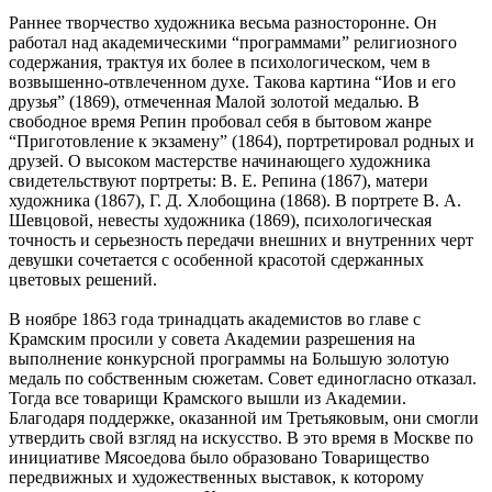
Раннее творчество художника весьма разносторонне. Он
работал над академическими “программами” религиозного
содержания, трактуя их более в психологическом, чем в
возвышенно-отвлеченном духе. Такова картина “Иов и его
друзья” (1869), отмеченная Малой золотой медалью. В
свободное время Репин пробовал себя в бытовом жанре
“Приготовление к экзамену” (1864), портретировал родных и
друзей. О высоком мастерстве начинающего художника
свидетельствуют портреты: В. Е. Репина (1867), матери
художника (1867), Г. Д. Хлобощина (1868). В портрете В. А.
Шевцовой, невесты художника (1869), психологическая
точность и серьезность передачи внешних и внутренних черт
девушки сочетается с особенной красотой сдержанных
цветовых решений.
В ноябре 1863 года тринадцать академистов во главе с
Крамским просили у совета Академии разрешения на
выполнение конкурсной программы на Большую золотую
медаль по собственным сюжетам. Совет единогласно отказал.
Тогда все товарищи Крамского вышли из Академии.
Благодаря поддержке, оказанной им Третьяковым, они смогли
утвердить свой взгляд на искусство. В это время в Москве по
инициативе Мясоедова было образовано Товарищество
передвижных и художественных выставок, к которому