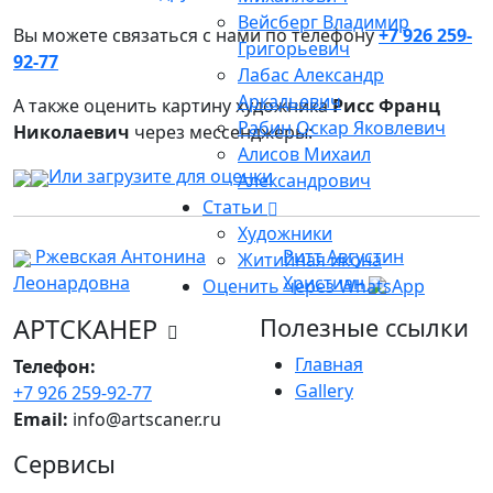
Вейсберг Владимир
Вы можете связаться с нами по телефону
+7 926 259-
Григорьевич
92-77
Лабас Александр
Аркадьевич
А также оценить картину художника
Рисс Франц
Рабин Оскар Яковлевич
Николаевич
через мессенджеры:
Алисов Михаил
Или загрузите для оценки
Александрович
Статьи
Художники
Ржевская Антонина
Ритт Августин
Житийная икона
Леонардовна
Христиан
Оценить через WhatsApp
АРТСКАНЕР
Полезные ссылки
Главная
Телефон:
Gallery
+7 926 259-92-77
Email:
info@artscaner.ru
Сервисы