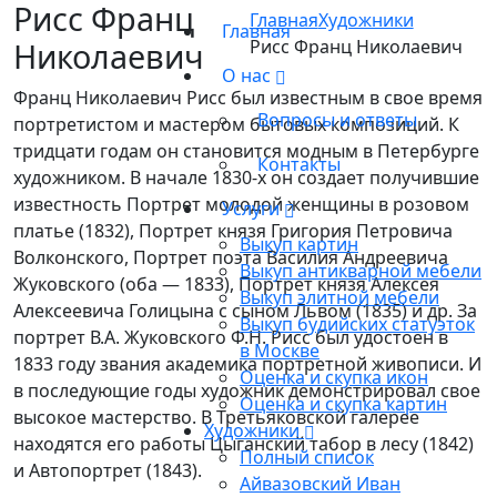
Рисс Франц
Главная
Художники
Главная
Николаевич
Рисс Франц Николаевич
О нас
Франц Николаевич Рисс был известным в свое время
Вопросы и ответы
портретистом и мастером бытовых композиций. К
тридцати годам он становится модным в Петербурге
Контакты
художником. В начале 1830-х он создает получившие
известность Портрет молодой женщины в розовом
Услуги
платье (1832), Портрет князя Григория Петровича
Выкуп картин
Волконского, Портрет поэта Василия Андреевича
Выкуп антикварной мебели
Жуковского (оба — 1833), Портрет князя Алексея
Выкуп элитной мебели
Алексеевича Голицына с сыном Львом (1835) и др. За
Выкуп будийских статуэток
портрет В.А. Жуковского Ф.Н. Рисс был удостоен в
в Москве
1833 году звания академика портретной живописи. И
Оценка и скупка икон
в последующие годы художник демонстрировал свое
Оценка и скупка картин
высокое мастерство. В Третьяковской галерее
Художники
находятся его работы Цыганский табор в лесу (1842)
Полный список
и Автопортрет (1843).
Айвазовский Иван