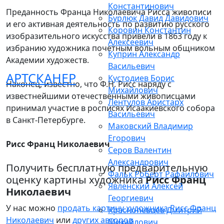
Константинович
Преданность Франца Николаевича Рисса живописи
Бурлюк Давид Давидович
и его активная деятельность по развитию русского
Коровин Константин
изобразительного искусства привели в 1863 году к
Алексеевич
избранию художника почетным вольным общником
Куприн Александр
Академии художеств.
Васильевич
АРТСКАНЕР
Кустодиев Борис
Наконец, известно, что Ф.Н. Рисс наряду с
Михайлович
известнейшими отечественными живописцами
Лентулов Аристарх
принимал участие в росписях Исаакиевского собора
Васильевич
в Санкт-Петербурге.
Маковский Владимир
Егорович
Рисс Франц Николаевич
Серов Валентин
Александрович
Получить бесплатную предварительную
Фальк Роберт Рафаилович
оценку картины художника
Рисс Франц
Явленский Алексей
Николаевич
Георгиевич
У нас можно
продать картину художника Рисс Франц
Краснопевцев Дмитрий
Николаевич
или
других авторов
Михайлович