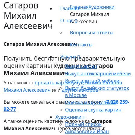
Сатаров
Главная
Художники
Главная
Михаил
Сатаров Михаил
О нас
Алексеевич
Алексеевич
Вопросы и ответы
Сатаров Михаил Алексеевич
Контакты
Услуги
Получить бесплатную предварительную
оценку картины художника
Сатаров
Выкуп картин
Михаил Алексеевич
Выкуп антикварной мебели
Выкуп элитной мебели
У нас можно
продать картину художника Сатаров
Выкуп будийских статуэток
Михаил Алексеевич
или
других авторов
в Москве
Вы можете связаться с нами по телефону
+7 926 259-
Оценка и скупка икон
92-77
Оценка и скупка картин
Художники
А также оценить картину художника
Сатаров
Полный список
Михаил Алексеевич
через мессенджеры:
Айвазовский Иван