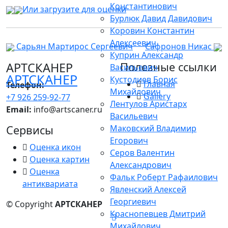
Константинович
Или загрузите для оценки
Бурлюк Давид Давидович
Коровин Константин
Алексеевич
Сарьян Мартирос Сергеевич
Сафронов Никас
Куприн Александр
АРТСКАНЕР
Полезные ссылки
Васильевич
АРТСКАНЕР
Кустодиев Борис
Главная
Телефон:
Михайлович
Gallery
+7 926 259-92-77
Лентулов Аристарх
Email:
info@artscaner.ru
Васильевич
Сервисы
Маковский Владимир
Егорович
Оценка икон
Серов Валентин
Оценка картин
Александрович
Оценка
Фальк Роберт Рафаилович
антиквариата
Явленский Алексей
Георгиевич
© Copyright
АРТСКАНЕР
Краснопевцев Дмитрий
Михайлович