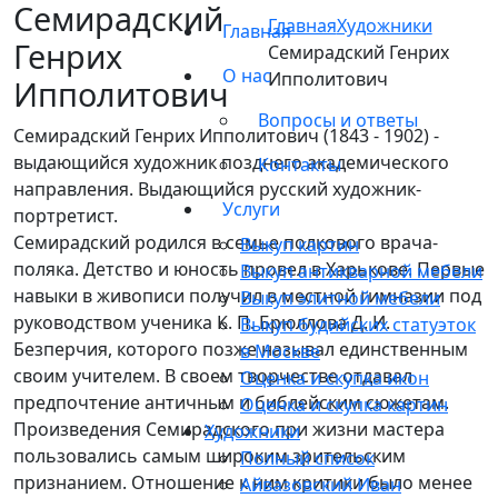
Семирадский
Главная
Художники
Главная
Генрих
Семирадский Генрих
О нас
Ипполитович
Ипполитович
Вопросы и ответы
Семирадский Генрих Ипполитович (1843 - 1902) -
выдающийся художник позднего академического
Контакты
направления. Выдающийся русский художник-
Услуги
портретист.
Семирадский родился в семье полкового врача-
Выкуп картин
поляка. Детство и юность провел в Харькове. Первые
Выкуп антикварной мебели
навыки в живописи получил в местной гимназии под
Выкуп элитной мебели
руководством ученика К. П. Брюллова Д. И.
Выкуп будийских статуэток
Безперчия, которого позже называл единственным
в Москве
своим учителем. В своем творчестве отдавал
Оценка и скупка икон
предпочтение античным и библейским сюжетам.
Оценка и скупка картин
Произведения Семирадского при жизни мастера
Художники
пользовались самым широким зрительским
Полный список
признанием. Отношение к ним критики было менее
Айвазовский Иван