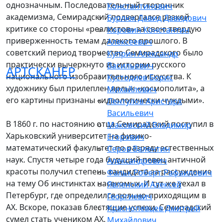
однозначным. Последовательный сторонник
Константинович
академизма, Семирадский подвергался резкой
Бурлюк Давид Давидович
критике со стороны «реалистов» за свою твердую
Коровин Константин
приверженность темам далекого прошлого. В
Алексеевич
советский период творчество Семирадского было
Куприн Александр
практически вычеркнуто из истории русского
Васильевич
АРТСКАНЕР
национального изобразительного искусства. К
Кустодиев Борис
художнику был прилеплен ярлык «космополита», а
Михайлович
его картины признаны «идеологически чуждыми».
Лентулов Аристарх
Васильевич
В 1860 г. по настоянию отца Семирадский поступил в
Маковский Владимир
Харьковский университет на физико-
Егорович
математический факультет по разряду естественных
Серов Валентин
наук. Спустя четыре года будущий певец античной
Александрович
красоты получил степень кандидата за рассуждение
Фальк Роберт Рафаилович
на тему Об инстинктах насекомых. И тут же уехал в
Явленский Алексей
Петербург, где определился вольно-приходящим в
Георгиевич
АХ. Вскоре, показав блестящие успехи, Семирадский
Краснопевцев Дмитрий
сумел стать учеником АХ.
Михайлович