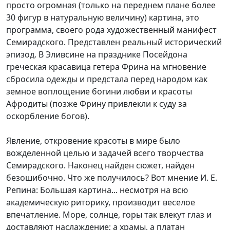
просто огромная (только на переднем плане более
30 фигур в натуральную величину) картина, это
программа, своего рода художественный манифест
Семирадского. Представлен реальный исторический
эпизод. В Эливсине на празднике Посейдона
греческая красавица гетера Фрина на мгновение
сбросила одежды и предстала перед народом как
земное воплощение богини любви и красоты
Афродиты (позже Фрину привлекли к суду за
оскорбление богов).
Явление, откровение красоты в мире было
вожделенной целью и задачей всего творчества
Семирадского. Наконец найден сюжет, найден
безошибочно. Что же получилось? Вот мнение И. Е.
Репина: Большая картина... несмотря на всю
академическую риторику, производит веселое
впечатление. Море, солнце, горы так влекут глаз и
доставляют наслаждение; а храмы, а платан