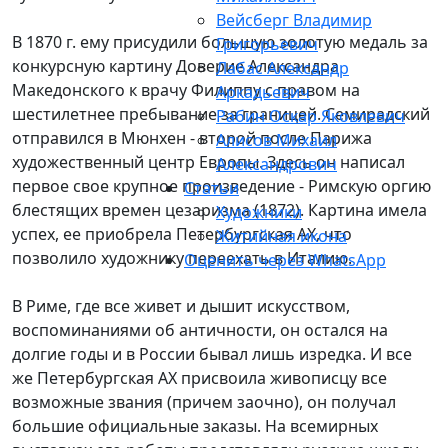
Вейсберг Владимир
В 1870 г. ему присудили большую золотую медаль за
Григорьевич
конкурсную картину Доверие Александра
Лабас Александр
Македонского к врачу Филиппу с правом на
Аркадьевич
шестилетнее пребывание за границей. Семирадский
Рабин Оскар Яковлевич
отправился в Мюнхен - второй после Парижа
Алисов Михаил
художественный центр Европы. Здесь он написал
Александрович
первое свое крупное произведение - Римскую оргию
Статьи
блестящих времен цезаризма (1872). Картина имела
Художники
успех, ее приобрела Петербургская АХ, что
Житийная икона
позволило художнику переехать в Италию.
Оценить через WhatsApp
В Риме, где все живет и дышит искусством,
воспоминаниями об античности, он остался на
долгие годы и в России бывал лишь изредка. И все
же Петербургская АХ присвоила живописцу все
возможные звания (причем заочно), он получал
большие официальные заказы. На всемирных