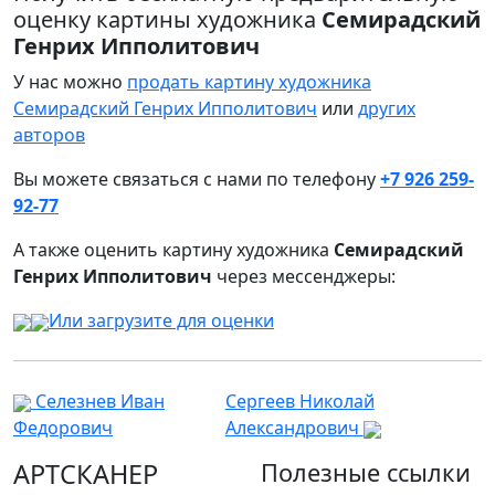
оценку картины художника
Семирадский
Генрих Ипполитович
У нас можно
продать картину художника
Семирадский Генрих Ипполитович
или
других
авторов
Вы можете связаться с нами по телефону
+7 926 259-
92-77
А также оценить картину художника
Семирадский
Генрих Ипполитович
через мессенджеры:
Или загрузите для оценки
Селезнев Иван
Сергеев Николай
Федорович
Александрович
АРТСКАНЕР
Полезные ссылки