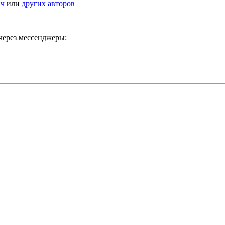
ич
или
других авторов
через мессенджеры: