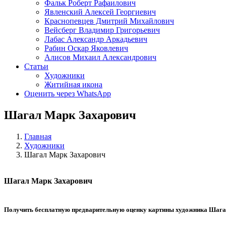
Фальк Роберт Рафаилович
Явленский Алексей Георгиевич
Краснопевцев Дмитрий Михайлович
Вейсберг Владимир Григорьевич
Лабас Александр Аркадьевич
Рабин Оскар Яковлевич
Алисов Михаил Александрович
Статьи
Художники
Житийная икона
Оценить через WhatsApp
Шагал Марк Захарович
Главная
Художники
Шагал Марк Захарович
Шагал Марк Захарович
Получить бесплатную предварительную оценку картины художника
Шага