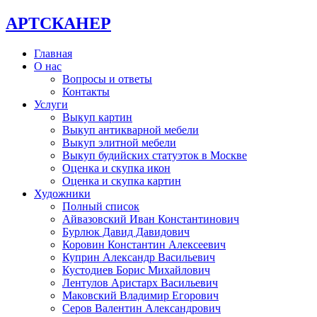
АРТСКАНЕР
Главная
О нас
Вопросы и ответы
Контакты
Услуги
Выкуп картин
Выкуп антикварной мебели
Выкуп элитной мебели
Выкуп будийских статуэток в Москве
Оценка и скупка икон
Оценка и скупка картин
Художники
Полный список
Айвазовский Иван Константинович
Бурлюк Давид Давидович
Коровин Константин Алексеевич
Куприн Александр Васильевич
Кустодиев Борис Михайлович
Лентулов Аристарх Васильевич
Маковский Владимир Егорович
Серов Валентин Александрович