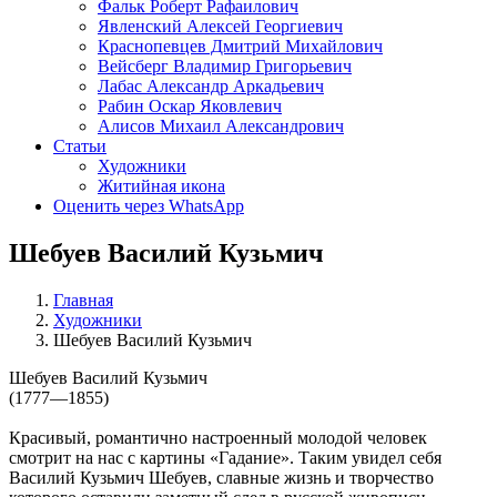
Фальк Роберт Рафаилович
Явленский Алексей Георгиевич
Краснопевцев Дмитрий Михайлович
Вейсберг Владимир Григорьевич
Лабас Александр Аркадьевич
Рабин Оскар Яковлевич
Алисов Михаил Александрович
Статьи
Художники
Житийная икона
Оценить через WhatsApp
Шебуев Василий Кузьмич
Главная
Художники
Шебуев Василий Кузьмич
Шебуев Василий Кузьмич
(1777—1855)
Красивый, романтично настроенный молодой человек
смотрит на нас с картины «Гадание». Таким увидел себя
Василий Кузьмич Шебуев, славные жизнь и творчество