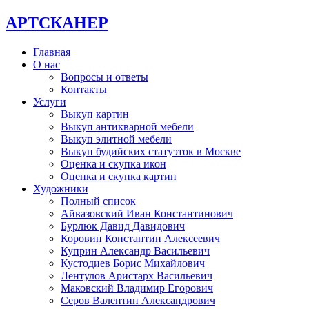
АРТСКАНЕР
Главная
О нас
Вопросы и ответы
Контакты
Услуги
Выкуп картин
Выкуп антикварной мебели
Выкуп элитной мебели
Выкуп будийских статуэток в Москве
Оценка и скупка икон
Оценка и скупка картин
Художники
Полный список
Айвазовский Иван Константинович
Бурлюк Давид Давидович
Коровин Константин Алексеевич
Куприн Александр Васильевич
Кустодиев Борис Михайлович
Лентулов Аристарх Васильевич
Маковский Владимир Егорович
Серов Валентин Александрович