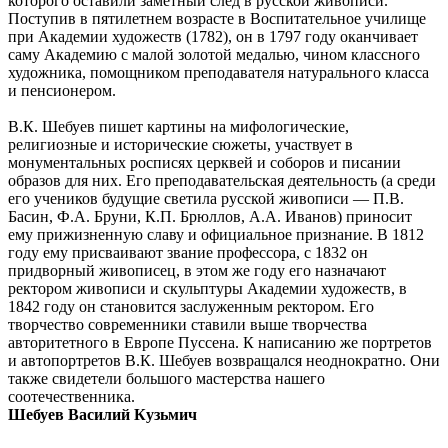
которого оставили заметный след в русской живописи.
Поступив в пятилетнем возрасте в Воспитательное училище
при Академии художеств (1782), он в 1797 году оканчивает
саму Академию с малой золотой медалью, чином классного
художника, помощником преподавателя натурального класса
и пенсионером.
В.К. Шебуев пишет картины на мифологические,
религиозные и исторические сюжеты, участвует в
монументальных росписях церквей и соборов и писании
образов для них. Его преподавательская деятельность (а среди
его учеников будущие светила русской живописи — П.В.
Басин, Ф.А. Бруни, К.П. Брюллов, А.А. Иванов) приносит
ему прижизненную славу и официальное признание. В 1812
году ему присваивают звание профессора, с 1832 он
придворный живописец, в этом же году его назначают
ректором живописи и скульптуры Академии художеств, в
1842 году он становится заслуженным ректором. Его
творчество современники ставили выше творчества
авторитетного в Европе Пуссена. К написанию же портретов
и автопортретов В.К. Шебуев возвращался неоднократно. Они
также свидетели большого мастерства нашего
соотечественника.
Шебуев Василий Кузьмич