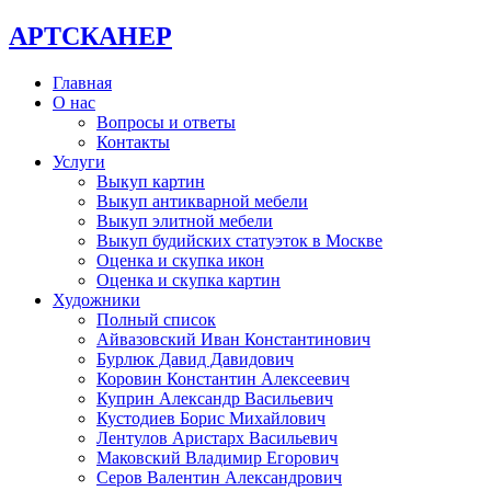
АРТСКАНЕР
Главная
О нас
Вопросы и ответы
Контакты
Услуги
Выкуп картин
Выкуп антикварной мебели
Выкуп элитной мебели
Выкуп будийских статуэток в Москве
Оценка и скупка икон
Оценка и скупка картин
Художники
Полный список
Айвазовский Иван Константинович
Бурлюк Давид Давидович
Коровин Константин Алексеевич
Куприн Александр Васильевич
Кустодиев Борис Михайлович
Лентулов Аристарх Васильевич
Маковский Владимир Егорович
Серов Валентин Александрович