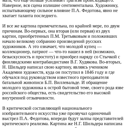
мать, что еще больше усиливает трагизм происходящего.
Наверное, вся сцена излишне сентиментальна. Художнику,
испытывающему сильное влияние П.А. Федотова, явно не
хватает таланта последнего.
И все же картина примечательна, по крайней мере, по двум
причинам. Во-первых, она вторая (или первая) из двух
картин, приобретенных П.М. Третьяковым и положивших
начало великому собранию произведений русских
художников. А это означает, что молодой купец —
коллекционер, патриот — что-то нашел в ней (возможно,
безыскусность и простоту) и приобрел наряду со Стычкой с
финляндскими контрабандистами В.Г. Худякова. Во-вторых,
Н. Шильдер написал свою картину, являясь учеником
Академии художеств, куда он поступил в 1846 году и где
обучался под руководством известного преподавателя
батальной живописи Б.П. Виллевальде. И обращение
молодого художника к острой бытовой теме, своего рода язве
российского общества, есть свидетельство его высокой
внутренней отзывчивости.
В критической составляющей национального
изобразительного искусства уже прозвучал одиночный
выстрел П.А. Федотова, впереди будут залпы представителей
критического реализма. Картина же Н.Г. Шильдера написана