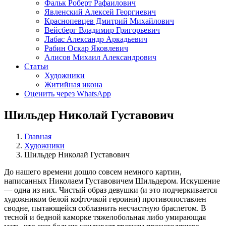
Фальк Роберт Рафаилович
Явленский Алексей Георгиевич
Краснопевцев Дмитрий Михайлович
Вейсберг Владимир Григорьевич
Лабас Александр Аркадьевич
Рабин Оскар Яковлевич
Алисов Михаил Александрович
Статьи
Художники
Житийная икона
Оценить через WhatsApp
Шильдер Николай Густавович
Главная
Художники
Шильдер Николай Густавович
До нашего времени дошло совсем немного картин,
написанных Николаем Густавовичем Шильдером. Искушение
— одна из них. Чистый образ девушки (и это подчеркивается
художником белой кофточкой героини) противопоставлен
сводне, пытающейся соблазнить несчастную браслетом. В
тесной и бедной каморке тяжелобольная либо умирающая