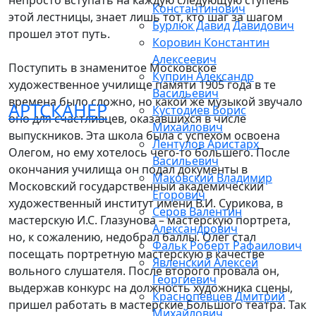
непросто вступать на каждую следующую ступень
Константинович
этой лестницы, знает лишь тот, кто шаг за шагом
Бурлюк Давид Давидович
прошел этот путь.
Коровин Константин
Алексеевич
Поступить в знаменитое Московское
Куприн Александр
художественное училище памяти 1905 года в те
Васильевич
времена было сложно, но какой же музыкой звучало
АРТСКАНЕР
Кустодиев Борис
оно для счастливцев, оказавшихся в числе
Михайлович
выпускников. Эта школа была с успехом освоена
Лентулов Аристарх
Олегом, но ему хотелось чего-то большего. После
Васильевич
окончания училища он подал документы в
Маковский Владимир
Московский государственный академический
Егорович
художественный институт имени В.И. Сурикова, в
Серов Валентин
мастерскую И.С. Глазунова – мастерскую портрета,
Александрович
но, к сожалению, недобрал баллы. Олег стал
Фальк Роберт Рафаилович
посещать портретную мастерскую в качестве
Явленский Алексей
вольного слушателя. После второго провала он,
Георгиевич
выдержав конкурс на должность художника сцены,
Краснопевцев Дмитрий
пришел работать в мастерские Большого театра. Так
Михайлович