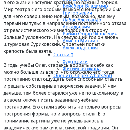
в его жизни наступил краткий, но важный период.
Вейсберг Владимир
Мир театра с его особым языком сценографии был
Григорьевич
для него совершенно новым, возможно, дал ему
Лабас Александр
первый импульс в направлении постепенного отказа
Аркадьевич
от реалистического жизнеподобия в сторону
Рабин Оскар Яковлевич
большей условности. На следующий год он вновь
Алисов Михаил
штурмовал Суриковский. С третьей попытки
Александрович
крепость была взята.
Статьи
Художники
В годы учебы Олег, стараясь вобрать в себя как
Житийная икона
можно больше из всего, что окружало его тогда,
Оценить через WhatsApp
постепенно стал ощущать себя способным ставить
и решать собственные творческие задачи. И чем
дальше, тем более старался уже не по школьному, а
в своем ключе писать заданные учебные
постановки. Его стали заботить не только вопросы
построения формы, но и вопросы стиля. Его
понимание картины уже не укладывалось в
академические рамки классической традиции. Он