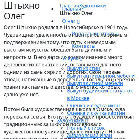
Штыхно
Главная
Художники
Главная
Олег
Штыхно Олег
О нас
Олег Штыхно родился в Новосибирске в 1961 году.
Вопросы и ответы
Чудовищная удаленность от центра была зримым
подтверждением тому, что путь к неведомым
Контакты
высотам искусства обещал быть длинным и
непростым. В его детских воспоминаниях много
Услуги
деревенских впечатлений, оставшихся для него
Выкуп картин
одними из самых ярких и дорогих. Свои первые
Выкуп антикварной мебели
этюды, написанные в деревеньке Гоголь, он бережно
Выкуп элитной мебели
хранит как память о детстве, о местах, которых
Выкуп будийских статуэток
давно уже нет.
в Москве
Оценка и скупка икон
Потом была художественная школа в Омске, куда
Оценка и скупка картин
переехала семья. Его путь к будущей профессии был
Художники
традиционным: за школой последовало
Полный список
художественное училище, далее институт. Но как
Айвазовский Иван