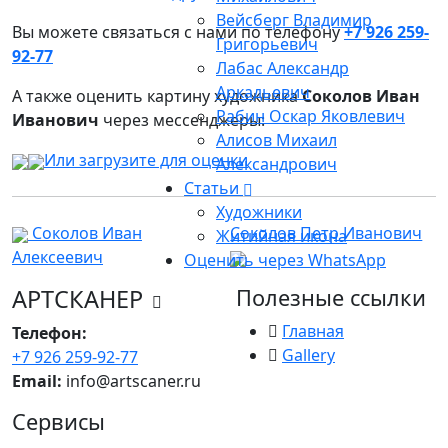
Вейсберг Владимир
Вы можете связаться с нами по телефону
+7 926 259-
Григорьевич
92-77
Лабас Александр
Аркадьевич
А также оценить картину художника
Соколов Иван
Рабин Оскар Яковлевич
Иванович
через мессенджеры:
Алисов Михаил
Или загрузите для оценки
Александрович
Статьи
Художники
Соколов Иван
Соколов Петр Иванович
Житийная икона
Алексеевич
Оценить через WhatsApp
АРТСКАНЕР
Полезные ссылки
Главная
Телефон:
Gallery
+7 926 259-92-77
Email:
info@artscaner.ru
Сервисы