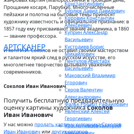
жанровых картин (Малороссиянки в Троицын день,
Константинович
Прощание косаря, Парубки). Многочисленные
Бурлюк Давид Давидович
пейзажи и полотна на бытовые темы приносят
Коровин Константин
художнику известность и официальное признание: в
Алексеевич
1857 году ему присваивают звание академика, в 1860
Куприн Александр
— звание профессора.
Васильевич
АРТСКАНЕР
Кустодиев Борис
И хотя И.И. Соколов не оставил своими мастерством
Михайлович
и талантом яркий след в русском искусстве, его
Лентулов Аристарх
многолетнее творчество вызывало уважение
Васильевич
современников.
Маковский Владимир
Егорович
Соколов Иван Иванович
Серов Валентин
Александрович
Получить бесплатную предварительную
Фальк Роберт Рафаилович
оценку картины художника
Соколов
Явленский Алексей
Иван Иванович
Георгиевич
У нас можно
продать картину художника Соколов
Краснопевцев Дмитрий
Иван Иванович
или
других авторов
Михайлович