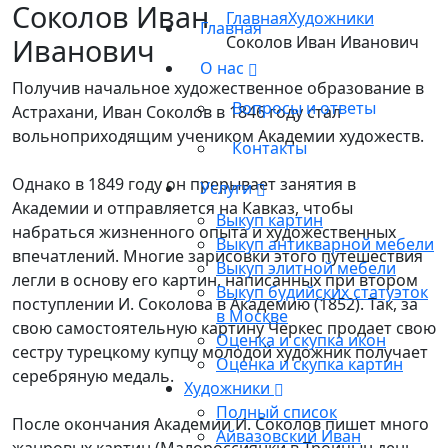
Соколов Иван
Главная
Художники
Главная
Иванович
Соколов Иван Иванович
О нас
Получив начальное художественное образование в
Вопросы и ответы
Астрахани, Иван Соколов в 1846 году стал
вольноприходящим учеником Академии художеств.
Контакты
Однако в 1849 году он прерывает занятия в
Услуги
Академии и отправляется на Кавказ, чтобы
Выкуп картин
набраться жизненного опыта и художественных
Выкуп антикварной мебели
впечатлений. Многие зарисовки этого путешествия
Выкуп элитной мебели
легли в основу его картин, написанных при втором
Выкуп будийских статуэток
поступлении И. Соколова в Академию (1852). Так, за
в Москве
свою самостоятельную картину Черкес продает свою
Оценка и скупка икон
сестру турецкому купцу молодой художник получает
Оценка и скупка картин
серебряную медаль.
Художники
Полный список
После окончания Академии И. Соколов пишет много
Айвазовский Иван