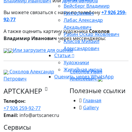
Владимир Иванович
или
других авторов
Вейсберг Владимир
Вы можете связаться с нами по телефону
+7 926 259-
Григорьевич
92-77
Лабас Александр
Аркадьевич
А также оценить картину художника
Соколов
Рабин Оскар Яковлевич
Владимир Иванович
через мессенджеры:
Алисов Михаил
Александрович
Или загрузите для оценки
Статьи
Художники
Житийная икона
Соколов Александр
Соколов Иван
Оценить через WhatsApp
Петрович
Алексеевич
АРТСКАНЕР
Полезные ссылки
Главная
Телефон:
Gallery
+7 926 259-92-77
Email:
info@artscaner.ru
Сервисы