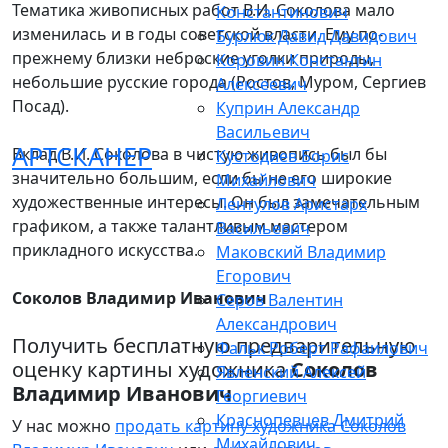
Тематика живописных работ В.И. Соколова мало
Константинович
изменилась и в годы советской власти. Ему по-
Бурлюк Давид Давидович
прежнему близки неброские уголки природы,
Коровин Константин
небольшие русские города (Ростов, Муром, Сергиев
Алексеевич
Посад).
Куприн Александр
Васильевич
АРТСКАНЕР
Вклад В.И. Соколова в чистую живопись был бы
Кустодиев Борис
значительно большим, если бы не его широкие
Михайлович
художественные интересы. Он был замечательным
Лентулов Аристарх
графиком, а также талантливым мастером
Васильевич
прикладного искусства.
Маковский Владимир
Егорович
Соколов Владимир Иванович
Серов Валентин
Александрович
Получить бесплатную предварительную
Фальк Роберт Рафаилович
оценку картины художника
Соколов
Явленский Алексей
Владимир Иванович
Георгиевич
Краснопевцев Дмитрий
У нас можно
продать картину художника Соколов
Михайлович