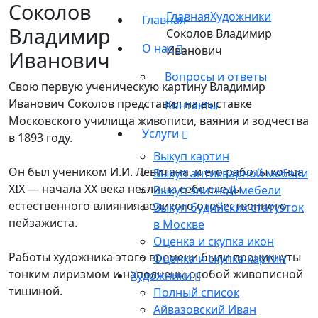
Соколов
Главная
Художники
Главная
Владимир
Соколов Владимир
О нас
Иванович
Иванович
Вопросы и ответы
Свою первую ученическую картину Владимир
Иванович Соколов представил на выставке
Контакты
Московского училища живописи, ваяния и зодчества
Услуги
в 1893 году.
Выкуп картин
Он был учеником И.И. Левитана, и его работы конца
Выкуп антикварной мебели
XIX — начала XX века несли на себе следы
Выкуп элитной мебели
естественного влияния великого отечественного
Выкуп будийских статуэток
пейзажиста.
в Москве
Оценка и скупка икон
Работы художника этого времени были проникнуты
Оценка и скупка картин
тонким лиризмом и наполнены особой живописной
Художники
тишиной.
Полный список
Айвазовский Иван