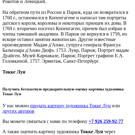
Рокотов и Левицкий.
На обратном пути из России в Париж, куда он возвратился в
1760 г., остановился в Копенгагене и написал там портреты
датского короля, королевы и некоторых принцев их дома. В
1769 г. вторично посетил Копенгаген, причем был избран в
члены тамошней академии. В Париж он вернулся в 1759, но
вскоре оставил занятия живописью. Другие известные
произведения: Мадам д'Анже, супруга генерала Франсуа
Бальтазара д'Анже Дюфэ. 1753. Лувр, Париж; Портрет мадам
Дуайген. Музей Карнавале, Париж; Портрет графини Е.А.
Головкиной. 1757. Эрмитаж, Санкт-Петербург.
Токке Луи
Получить бесплатную предварительную оценку картины художника
Токке Луи
У нас можно
продать картину художника Токке Луи
или
других авторов
Вы можете связаться с нами по телефону
+7 926 259-92-77
А также оценить картину художника
Токке Луи
через