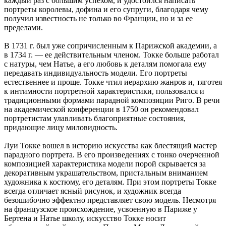
каждый раз с большим успехом, и удостоился написать
портреты королевы, дофина и его супруги, благодаря чему
получил известность не только во Франции, но и за ее
пределами.
В 1731 г. был уже сопричисленным к Парижской академии, а
в 1734 г. — ее действительным членом. Токке больше работал
с натуры, чем Натье, а его любовь к деталям помогала ему
передавать индивидуальность модели. Его портреты
естественнее и проще. Токке чтил иерархию жанров и, тяготея
к интимности портретной характеристики, пользовался и
традиционными формами парадной композиции Риго. В речи
на академической конференции в 1750 он рекомендовал
портретистам улавливать благоприятные состояния,
придающие лицу миловидность.
Луи Токке вошел в историю искусства как блестящий мастер
парадного портрета. В его произведениях с тонко очерченной
композицией характеристика модели порой скрывается за
декоративным украшательством, пристальным вниманием
художника к костюму, его деталям. При этом портреты Токке
всегда отличает ясный рисунок, и художник всегда
безошибочно эффектно представляет свою модель. Несмотря
на французское происхождение, усвоенную в Париже у
Бертена и Натье школу, искусство Токке носит