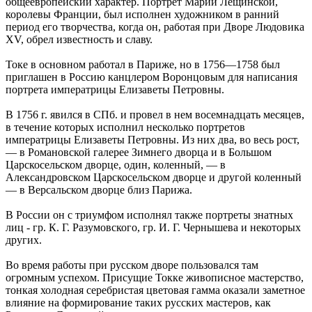
общеевропейский характер. Портрет Марии Лещинской,
королевы Франции, был исполнен художником в ранний
период его творчества, когда он, работая при Дворе Людовика
XV, обрел известность и славу.
Токе в основном работал в Париже, но в 1756—1758 был
приглашен в Россию канцлером Воронцовым для написания
портрета императрицы Елизаветы Петровны.
В 1756 г. явился в СПб. и провел в нем восемнадцать месяцев,
в течение которых исполнил несколько портретов
императрицы Елизаветы Петровны. Из них два, во весь рост,
— в Романовской галерее Зимнего дворца и в Большом
Царскосельском дворце, один, коленный, — в
Александровском Царскосельском дворце и другой коленный
— в Версальском дворце близ Парижа.
В России он с триумфом исполнял также портреты знатных
лиц - гр. К. Г. Разумовского, гр. И. Г. Чернышева и некоторых
других.
Во время работы при русском дворе пользовался там
огромным успехом. Присущие Токке живописное мастерство,
тонкая холодная серебристая цветовая гамма оказали заметное
влияние на формирование таких русских мастеров, как