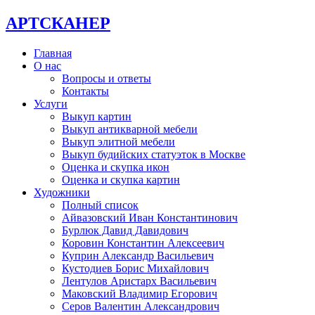
АРТСКАНЕР
Главная
О нас
Вопросы и ответы
Контакты
Услуги
Выкуп картин
Выкуп антикварной мебели
Выкуп элитной мебели
Выкуп будийских статуэток в Москве
Оценка и скупка икон
Оценка и скупка картин
Художники
Полный список
Айвазовский Иван Константинович
Бурлюк Давид Давидович
Коровин Константин Алексеевич
Куприн Александр Васильевич
Кустодиев Борис Михайлович
Лентулов Аристарх Васильевич
Маковский Владимир Егорович
Серов Валентин Александрович