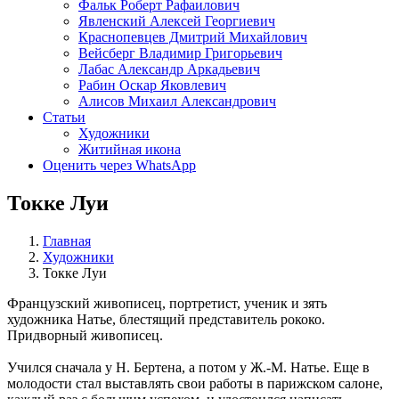
Фальк Роберт Рафаилович
Явленский Алексей Георгиевич
Краснопевцев Дмитрий Михайлович
Вейсберг Владимир Григорьевич
Лабас Александр Аркадьевич
Рабин Оскар Яковлевич
Алисов Михаил Александрович
Статьи
Художники
Житийная икона
Оценить через WhatsApp
Токке Луи
Главная
Художники
Токке Луи
Французский живописец, портретист, ученик и зять
художника Натье, блестящий представитель рококо.
Придворный живописец.
Учился сначала у Н. Бертена, а потом у Ж.-М. Натье. Еще в
молодости стал выставлять свои работы в парижском салоне,